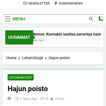
NEWSLETTER
RANDOM NEWS
MENU
Tutkimus: Kannabis saattaa parantaa naisten 
UUSIMMAT
7 Years Ago
Home
Lohari-blogit
Hajun poisto
LOHARI-BLOGIT
Hajun poisto
0
7 Years Ago
4 Mins