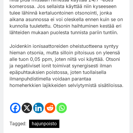
komerossa. Jos sellaista käyttää niin kyseeseen
tulee lähinnä kertaluontoinen otsonointi, jonka
aikana asunnossa ei voi oleskella ennen kuin se on
kunnolla tuuletettu. Otsonin haihtuminen kestää eri
lähteiden mukaan puolesta tunnista pariin tuntiin.
Joidenkin ionisaattoreiden oheistuotteena syntyy
hieman otsonia, mutta silloin pitoisuus on yleensä
alle tuon 0,05 ppm, joten niitä voi käyttää. Otsoni
ja negatiiviset ionit toimivat synergisesti ilman
epäpuhtauksien poistossa, joten tuollaisella
ilmanpuhdistimella voidaan parantaa
homeherkkien lajikkeiden selviytymistä sisätiloissa.
Tagged:
hajunpoisto