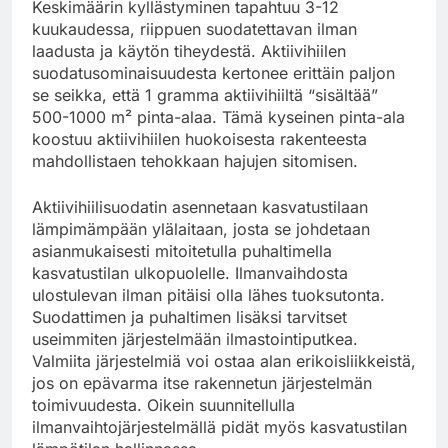
Keskimäärin kyllästyminen tapahtuu 3-12
kuukaudessa, riippuen suodatettavan ilman
laadusta ja käytön tiheydestä. Aktiivihiilen
suodatusominaisuudesta kertonee erittäin paljon
se seikka, että 1 gramma aktiivihiiltä “sisältää”
500-1000 m² pinta-alaa. Tämä kyseinen pinta-ala
koostuu aktiivihiilen huokoisesta rakenteesta
mahdollistaen tehokkaan hajujen sitomisen.
Aktiivihiilisuodatin asennetaan kasvatustilaan
lämpimämpään ylälaitaan, josta se johdetaan
asianmukaisesti mitoitetulla puhaltimella
kasvatustilan ulkopuolelle. Ilmanvaihdosta
ulostulevan ilman pitäisi olla lähes tuoksutonta.
Suodattimen ja puhaltimen lisäksi tarvitset
useimmiten järjestelmään ilmastointiputkea.
Valmiita järjestelmiä voi ostaa alan erikoisliikkeistä,
jos on epävarma itse rakennetun järjestelmän
toimivuudesta. Oikein suunnitellulla
ilmanvaihtojärjestelmällä pidät myös kasvatustilan