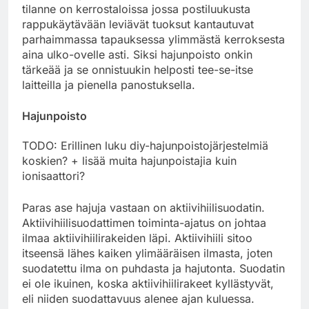
tilanne on kerrostaloissa jossa postiluukusta
rappukäytävään leviävät tuoksut kantautuvat
parhaimmassa tapauksessa ylimmästä kerroksesta
aina ulko-ovelle asti. Siksi hajunpoisto onkin
tärkeää ja se onnistuukin helposti tee-se-itse
laitteilla ja pienella panostuksella.
Hajunpoisto
TODO: Erillinen luku diy-hajunpoistojärjestelmiä
koskien? + lisää muita hajunpoistajia kuin
ionisaattori?
Paras ase hajuja vastaan on aktiivihiilisuodatin.
Aktiivihiilisuodattimen toiminta-ajatus on johtaa
ilmaa aktiivihiilirakeiden läpi. Aktiivihiili sitoo
itseensä lähes kaiken ylimääräisen ilmasta, joten
suodatettu ilma on puhdasta ja hajutonta. Suodatin
ei ole ikuinen, koska aktiivihiilirakeet kyllästyvät,
eli niiden suodattavuus alenee ajan kuluessa.