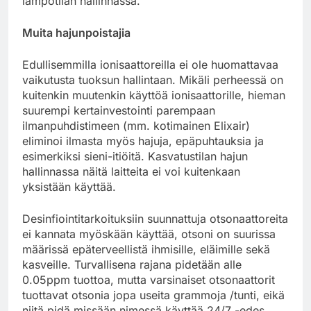
lämpötilan hallinnassa.
Muita hajunpoistajia
Edullisemmilla ionisaattoreilla ei ole huomattavaa
vaikutusta tuoksun hallintaan. Mikäli perheessä on
kuitenkin muutenkin käyttöä ionisaattorille, hieman
suurempi kertainvestointi parempaan
ilmanpuhdistimeen (mm. kotimainen Elixair)
eliminoi ilmasta myös hajuja, epäpuhtauksia ja
esimerkiksi sieni-itiöitä. Kasvatustilan hajun
hallinnassa näitä laitteita ei voi kuitenkaan
yksistään käyttää.
Desinfiointitarkoituksiin suunnattuja otsonaattoreita
ei kannata myöskään käyttää, otsoni on suurissa
määrissä epäterveellistä ihmisille, eläimille sekä
kasveille. Turvallisena rajana pidetään alle
0.05ppm tuottoa, mutta varsinaiset otsonaattorit
tuottavat otsonia jopa useita grammoja /tunti, eikä
niitä pidä missään nimessä käyttää 24/7 -edes