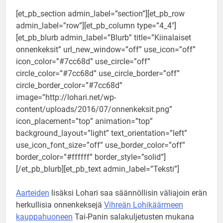
[et_pb_section admin_label=”section”][et_pb_row
admin_label=”row”][et_pb_column type=”4_4″]
[et_pb_blurb admin_label=”Blurb” title=”Kiinalaiset
onnenkeksit” url_new_window=”off” use_icon=”off”
icon_color=”#7cc68d” use_circle=”off”
circle_color=”#7cc68d” use_circle_border=”off”
circle_border_color=”#7cc68d”
image=”http://lohari.net/wp-
content/uploads/2016/07/onnenkeksit.png”
icon_placement=”top” animation=”top”
background_layout=”light” text_orientation=”left”
use_icon_font_size=”off” use_border_color=”off”
border_color=”#ffffff” border_style=”solid”]
[/et_pb_blurb][et_pb_text admin_label=”Teksti”]
Aarteiden
lisäksi Lohari saa säännöllisin väliajoin erän
herkullisia onnenkeksejä
Vihreän Lohikäärmeen
kauppahuoneen
Tai-Panin salakuljetusten mukana