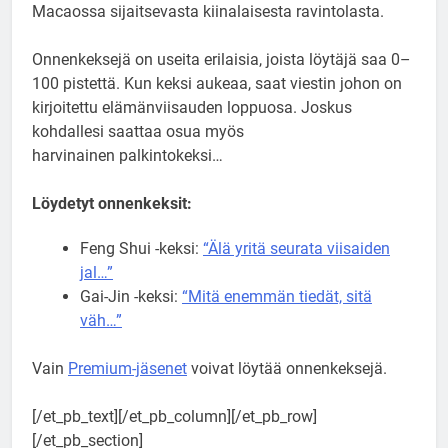
Macaossa sijaitsevasta kiinalaisesta ravintolasta.
Onnenkeksejä on useita erilaisia, joista löytäjä saa 0–
100 pistettä. Kun keksi aukeaa, saat viestin johon on
kirjoitettu elämänviisauden loppuosa. Joskus
kohdallesi saattaa osua myös
harvinainen palkintokeksi…
Löydetyt onnenkeksit:
Feng Shui -keksi:
“Älä yritä seurata viisaiden
jal…”
Gai-Jin -keksi:
“Mitä enemmän tiedät, sitä
väh…”
Vain
Premium-jäsenet
voivat löytää onnenkeksejä.
[/et_pb_text][/et_pb_column][/et_pb_row]
[/et_pb_section]