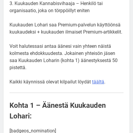
3. Kuukauden Kannabisvihaaja – Henkilö tai
organisaatio, joka on törppöillyt eniten
Kuukauden Lohari saa Premium-palvelun käyttöönsä
kuukaudeksi + kuukauden ilmaiset Premium-artikkelit.
Voit halutessasi antaa äänesi vain yhteen näistä
kolmesta ehdokkuudesta. Jokainen yhteisön jäsen
saa Kuukauden Loharin (kohta 1) äänestyksestä 50
pistettä.
Kaikki käynnissä olevat kilpailut löydät
täältä
.
Kohta 1 – Äänestä Kuukauden
Lohari:
[badgeos_nomination]