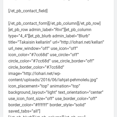
[/et_pb_contact_field]
[/et_pb_contact_form][/et_pb_column][/et_pb_row]
[et_pb_row admin_label=”Rivi”][et_pb_column
type=”4_4″][et_pb_blurb admin_label=”Blurb”
title=”Takaisin kellariin” url=”http://lohari.net/kellari”
url_new_window=”off” use_icon=”off”
icon_color=”#7cc68d” use_circle=”off”
circle_color=”#7cc68d” use_circle_border=”off”
circle_border_color=”#7cc68d”
image=”http://lohari.net/wp-
content/uploads/2016/06/lahjat-pehmolelu.jpg”
icon_placement=”top” animation=”top”
background_layout=”light” text_orientation=”center”
use_icon_font_size=”off” use_border_color=”off”
border_color=”#ffffff” border_style=”solid”
saved_tabs=”all”]