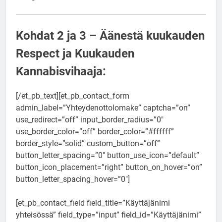
Kohdat 2 ja 3 – Äänestä kuukauden
Respect ja Kuukauden
Kannabisvihaaja:
[/et_pb_text][et_pb_contact_form
admin_label=”Yhteydenottolomake” captcha=”on”
use_redirect=”off” input_border_radius=”0″
use_border_color=”off” border_color=”#ffffff”
border_style=”solid” custom_button=”off”
button_letter_spacing=”0″ button_use_icon=”default”
button_icon_placement=”right” button_on_hover=”on”
button_letter_spacing_hover=”0″]
[et_pb_contact_field field_title=”Käyttäjänimi
yhteisössä” field_type=”input” field_id=”Käyttäjänimi”