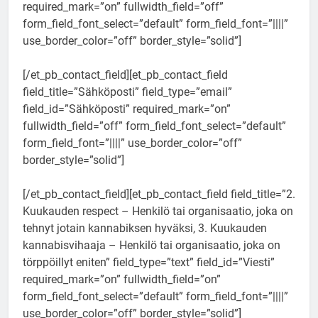
required_mark=”on” fullwidth_field=”off”
form_field_font_select=”default” form_field_font=”||||”
use_border_color=”off” border_style=”solid”]
[/et_pb_contact_field][et_pb_contact_field
field_title=”Sähköposti” field_type=”email”
field_id=”Sähköposti” required_mark=”on”
fullwidth_field=”off” form_field_font_select=”default”
form_field_font=”||||” use_border_color=”off”
border_style=”solid”]
[/et_pb_contact_field][et_pb_contact_field field_title=”2.
Kuukauden respect – Henkilö tai organisaatio, joka on
tehnyt jotain kannabiksen hyväksi, 3. Kuukauden
kannabisvihaaja – Henkilö tai organisaatio, joka on
törppöillyt eniten” field_type=”text” field_id=”Viesti”
required_mark=”on” fullwidth_field=”on”
form_field_font_select=”default” form_field_font=”||||”
use_border_color=”off” border_style=”solid”]