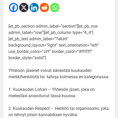
[et_pb_section admin_label=”section”][et_pb_row
admin_label=”row”][et_pb_column type=”4_4″]
[et_pb_text admin_label=”Teksti”
background_layout=”light” text_orientation=”left”
use_border_color=”off” border_color=”#ffffff”
border_style=”solid”]
Yhteisön jäsenet voivat äänestää kuukauden
merkkihenkilöitä tai -tahoja kolmessa eri kategoriassa:
1. Kuukauden Lohari – Yhteisön jäsen, joka on
mielestäsi ansioitunut tässä kuussa
2. Kuukauden Respect – Henkilö tai organisaatio, joka
on tehnyt jotain kannabiksen hyväksi