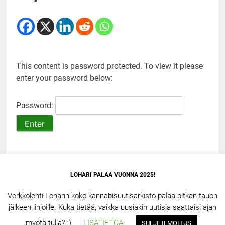
This content is password protected. To view it please
enter your password below:
Password:
LOHARI PALAA VUONNA 2025!
Verkkolehti Loharin koko kannabisuutisarkisto palaa pitkän tauon
jälkeen linjoille. Kuka tietää, vaikka uusiakin uutisia saattaisi ajan
LOHARI.NET 2.5 – 2026. Powered By
.
BlazeThemes
myötä tulla? ;)
LISÄTIETOA
SULJE ILMOITUS