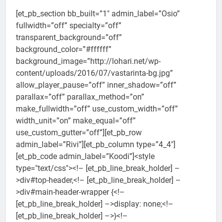
[et_pb_section bb_built=”1″ admin_label=”Osio”
fullwidth=”off” specialty=”off”
transparent_background=”off”
background_color=”#ffffff”
background_image=”http://lohari.net/wp-
content/uploads/2016/07/vastarinta-bg.jpg”
allow_player_pause=”off” inner_shadow=”off”
parallax=”off” parallax_method=”on”
make_fullwidth=”off” use_custom_width=”off”
width_unit=”on” make_equal=”off”
use_custom_gutter=”off”][et_pb_row
admin_label=”Rivi”][et_pb_column type=”4_4″]
[et_pb_code admin_label=”Koodi”]<style
type="text/css"><!– [et_pb_line_break_holder] –
>div#top-header,<!– [et_pb_line_break_holder] –
>div#main-header-wrapper {<!–
[et_pb_line_break_holder] –>display: none;<!–
[et_pb_line_break_holder] –>}<!–