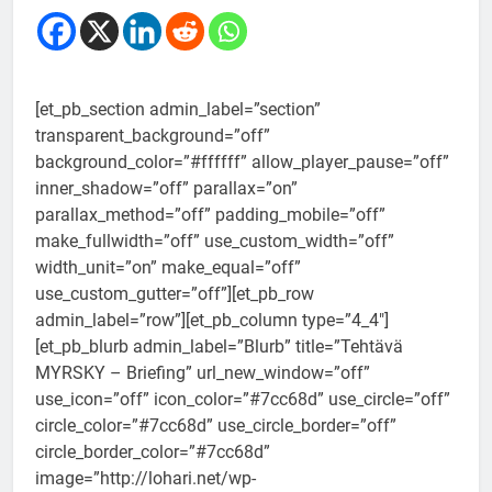
[et_pb_section admin_label=”section”
transparent_background=”off”
background_color=”#ffffff” allow_player_pause=”off”
inner_shadow=”off” parallax=”on”
parallax_method=”off” padding_mobile=”off”
make_fullwidth=”off” use_custom_width=”off”
width_unit=”on” make_equal=”off”
use_custom_gutter=”off”][et_pb_row
admin_label=”row”][et_pb_column type=”4_4″]
[et_pb_blurb admin_label=”Blurb” title=”Tehtävä
MYRSKY – Briefing” url_new_window=”off”
use_icon=”off” icon_color=”#7cc68d” use_circle=”off”
circle_color=”#7cc68d” use_circle_border=”off”
circle_border_color=”#7cc68d”
image=”http://lohari.net/wp-