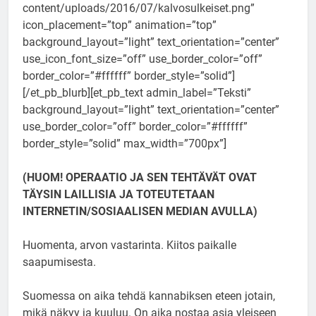
content/uploads/2016/07/kalvosulkeiset.png”
icon_placement=”top” animation=”top”
background_layout=”light” text_orientation=”center”
use_icon_font_size=”off” use_border_color=”off”
border_color=”#ffffff” border_style=”solid”]
[/et_pb_blurb][et_pb_text admin_label=”Teksti”
background_layout=”light” text_orientation=”center”
use_border_color=”off” border_color=”#ffffff”
border_style=”solid” max_width=”700px”]
(HUOM! OPERAATIO JA SEN TEHTÄVÄT OVAT
TÄYSIN LAILLISIA JA TOTEUTETAAN
INTERNETIN/SOSIAALISEN MEDIAN AVULLA)
Huomenta, arvon vastarinta. Kiitos paikalle
saapumisesta.
Suomessa on aika tehdä kannabiksen eteen jotain,
mikä näkyy ja kuuluu. On aika nostaa asia yleiseen