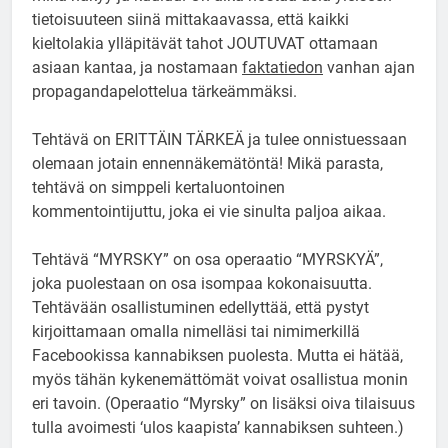
tietoisuuteen siinä mittakaavassa, että kaikki
kieltolakia ylläpitävät tahot JOUTUVAT ottamaan
asiaan kantaa, ja nostamaan
faktatiedon
vanhan ajan
propagandapelottelua tärkeämmäksi.
Tehtävä on ERITTÄIN TÄRKEÄ ja tulee onnistuessaan
olemaan jotain ennennäkemätöntä! Mikä parasta,
tehtävä on simppeli kertaluontoinen
kommentointijuttu, joka ei vie sinulta paljoa aikaa.
Tehtävä “MYRSKY” on osa operaatio “MYRSKYÄ”,
joka puolestaan on osa isompaa kokonaisuutta.
Tehtävään osallistuminen edellyttää, että pystyt
kirjoittamaan omalla nimelläsi tai nimimerkillä
Facebookissa kannabiksen puolesta. Mutta ei hätää,
myös tähän kykenemättömät voivat osallistua monin
eri tavoin. (Operaatio “Myrsky” on lisäksi oiva tilaisuus
tulla avoimesti ‘ulos kaapista’ kannabiksen suhteen.)