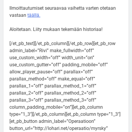
Ilmoittautumiset seuraavaa vaihetta varten otetaan
vastaan
täällä.
Aloitetaan. Liity mukaan tekemään historiaa!
[/et_pb_text][/et_pb_column][/et_pb_row][et_pb_row
admin_label=”Rivi” make_fullwidth=”off”
use_custom_width=”off” width_unit=”on”
use_custom_gutter=”off” padding_mobile=”off”
allow_player_pause=”off” parallax=”off”
parallax_method=”off” make_equal=”off”
parallax_1=”off” parallax_method_1=”off”
parallax_2=”off” parallax_method_2=”off”
parallax_3=”off” parallax_method_3=”off”
column_padding_mobile=”on”][et_pb_column
type=”1_3″][/et_pb_column][et_pb_column type=”1_3″]
[et_pb_button admin_label=”Operaatioon”
button_url=”http://lohari.net/operaatio/myrsky”