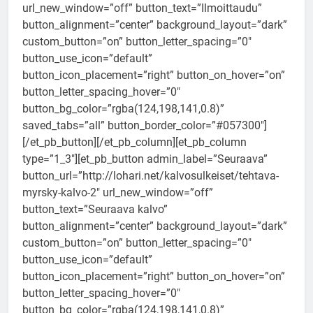
url_new_window=”off” button_text=”Ilmoittaudu”
button_alignment=”center” background_layout=”dark”
custom_button=”on” button_letter_spacing=”0″
button_use_icon=”default”
button_icon_placement=”right” button_on_hover=”on”
button_letter_spacing_hover=”0″
button_bg_color=”rgba(124,198,141,0.8)”
saved_tabs=”all” button_border_color=”#057300″]
[/et_pb_button][/et_pb_column][et_pb_column
type=”1_3″][et_pb_button admin_label=”Seuraava”
button_url=”http://lohari.net/kalvosulkeiset/tehtava-
myrsky-kalvo-2″ url_new_window=”off”
button_text=”Seuraava kalvo”
button_alignment=”center” background_layout=”dark”
custom_button=”on” button_letter_spacing=”0″
button_use_icon=”default”
button_icon_placement=”right” button_on_hover=”on”
button_letter_spacing_hover=”0″
button_bg_color=”rgba(124,198,141,0.8)”