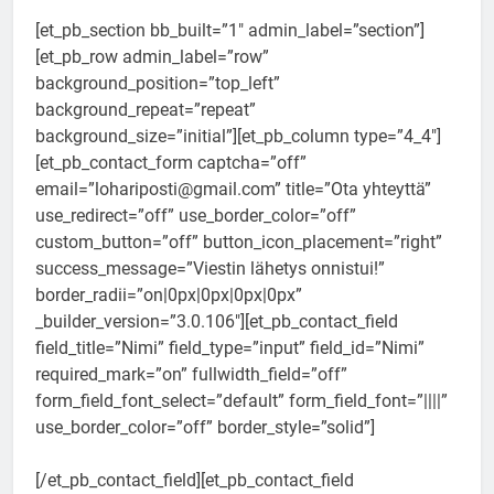
[et_pb_section bb_built=”1″ admin_label=”section”]
[et_pb_row admin_label=”row”
background_position=”top_left”
background_repeat=”repeat”
background_size=”initial”][et_pb_column type=”4_4″]
[et_pb_contact_form captcha=”off”
email=”lohariposti@gmail.com” title=”Ota yhteyttä”
use_redirect=”off” use_border_color=”off”
custom_button=”off” button_icon_placement=”right”
success_message=”Viestin lähetys onnistui!”
border_radii=”on|0px|0px|0px|0px”
_builder_version=”3.0.106″][et_pb_contact_field
field_title=”Nimi” field_type=”input” field_id=”Nimi”
required_mark=”on” fullwidth_field=”off”
form_field_font_select=”default” form_field_font=”||||”
use_border_color=”off” border_style=”solid”]
[/et_pb_contact_field][et_pb_contact_field