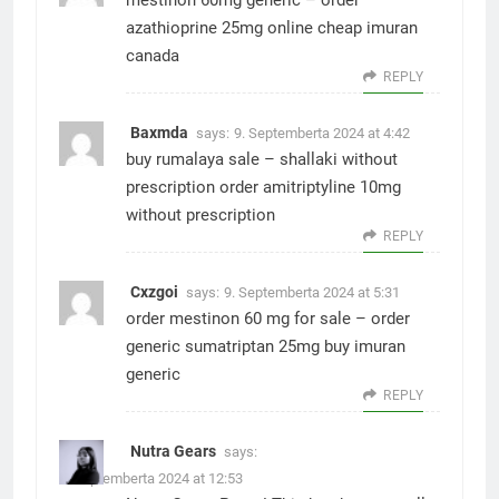
mestinon 60mg generic –
order
azathioprine 25mg online cheap
imuran
canada
REPLY
Baxmda
says:
9. Septemberta 2024 at 4:42
buy rumalaya sale –
shallaki without
prescription
order amitriptyline 10mg
without prescription
REPLY
Cxzgoi
says:
9. Septemberta 2024 at 5:31
order mestinon 60 mg for sale –
order
generic sumatriptan 25mg
buy imuran
generic
REPLY
Nutra Gears
says:
9. Septemberta 2024 at 12:53