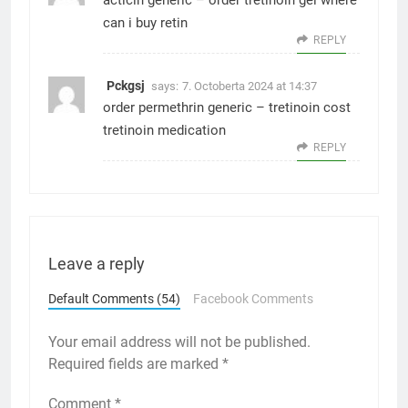
acticin generic –
order tretinoin gel
where
can i buy retin
REPLY
Pckgsj
says:
7. Octoberta 2024 at 14:37
order permethrin generic –
tretinoin cost
tretinoin medication
REPLY
Leave a reply
Default Comments (54)
Facebook Comments
Your email address will not be published.
Required fields are marked
*
Comment
*