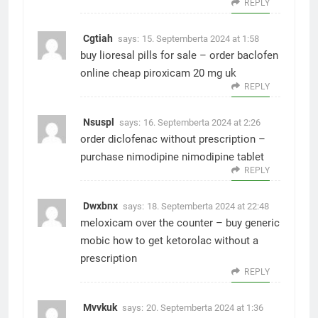
REPLY
Cgtiah
says:
15. Septemberta 2024 at 1:58
buy lioresal pills for sale –
order baclofen
online cheap
piroxicam 20 mg uk
REPLY
Nsuspl
says:
16. Septemberta 2024 at 2:26
order diclofenac without prescription –
purchase nimodipine
nimodipine tablet
REPLY
Dwxbnx
says:
18. Septemberta 2024 at 22:48
meloxicam over the counter –
buy generic
mobic
how to get ketorolac without a
prescription
REPLY
Mvvkuk
says:
20. Septemberta 2024 at 1:36