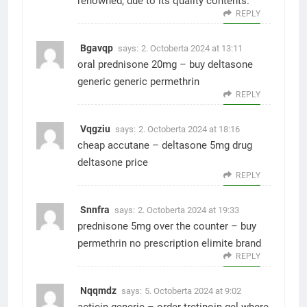
renowned, due to its quality contents.
REPLY
Bgavqp
says:
2. Octoberta 2024 at 13:11
oral prednisone 20mg –
buy deltasone
generic
generic permethrin
REPLY
Vqgziu
says:
2. Octoberta 2024 at 18:16
cheap accutane –
deltasone 5mg drug
deltasone price
REPLY
Snnfra
says:
2. Octoberta 2024 at 19:33
prednisone 5mg over the counter –
buy
permethrin no prescription
elimite brand
REPLY
Nqqmdz
says:
5. Octoberta 2024 at 9:02