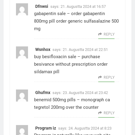
Dfnwsi
says:
21. Augustta 2024 at 16:57
gabapentin sale –
order gabapentin
800mg pill
order generic sulfasalazine 500
mg
REPLY
Wsnhox
says:
21. Augustta 2024 at 22:51
buy besifloxacin sale –
purchase
besivance without prescription
order
sildamax pill
REPLY
Ghufmx
says:
23. Augustta 2024 at 23:42
benemid 500mg pills –
monograph ca
tegretol 200mg over the counter
REPLY
Program iz
says:
24. Augustta 2024 at 8:23