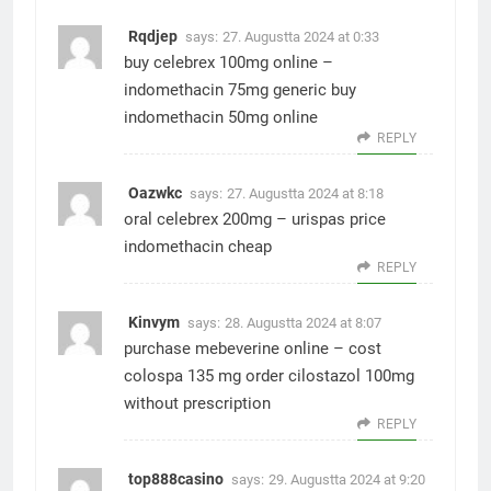
Rqdjep
says:
27. Augustta 2024 at 0:33
buy celebrex 100mg online –
indomethacin 75mg generic
buy
indomethacin 50mg online
REPLY
Oazwkc
says:
27. Augustta 2024 at 8:18
oral celebrex 200mg –
urispas price
indomethacin cheap
REPLY
Kinvym
says:
28. Augustta 2024 at 8:07
purchase mebeverine online –
cost
colospa 135 mg
order cilostazol 100mg
without prescription
REPLY
top888casino
says:
29. Augustta 2024 at 9:20