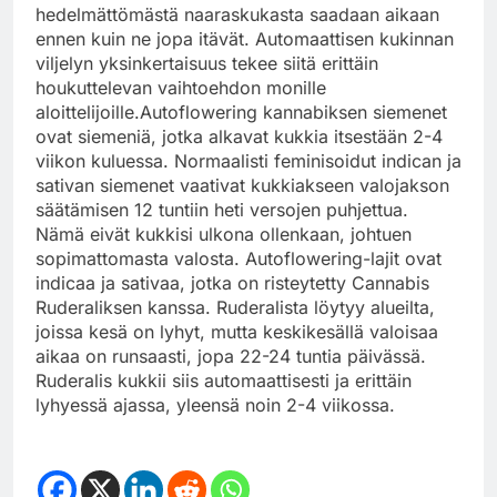
hedelmättömästä naaraskukasta saadaan aikaan
ennen kuin ne jopa itävät. Automaattisen kukinnan
viljelyn yksinkertaisuus tekee siitä erittäin
houkuttelevan vaihtoehdon monille
aloittelijoille.Autoflowering kannabiksen siemenet
ovat siemeniä, jotka alkavat kukkia itsestään 2-4
viikon kuluessa. Normaalisti feminisoidut indican ja
sativan siemenet vaativat kukkiakseen valojakson
säätämisen 12 tuntiin heti versojen puhjettua.
Nämä eivät kukkisi ulkona ollenkaan, johtuen
sopimattomasta valosta. Autoflowering-lajit ovat
indicaa ja sativaa, jotka on risteytetty Cannabis
Ruderaliksen kanssa. Ruderalista löytyy alueilta,
joissa kesä on lyhyt, mutta keskikesällä valoisaa
aikaa on runsaasti, jopa 22-24 tuntia päivässä.
Ruderalis kukkii siis automaattisesti ja erittäin
lyhyessä ajassa, yleensä noin 2-4 viikossa.