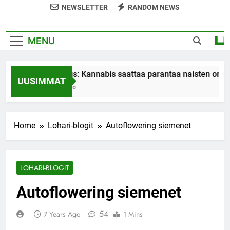
NEWSLETTER
RANDOM NEWS
MENU
Tutkimus: Kannabis saattaa parantaa naisten orgasm
UUSIMMAT
7 Years Ago
Home
Lohari-blogit
Autoflowering siemenet
LOHARI-BLOGIT
Autoflowering siemenet
54
7 Years Ago
1 Mins