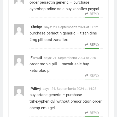
order periactin generic –
purchase
cyproheptadine sale
buy zanaflex paypal
REPLY
Xhxfqn
says:
20. Septemberta 2024 at 11:22
purchase periactin generic –
tizanidine
2mg pill
cost zanaflex
REPLY
Fsmuti
says:
21. Septemberta 2024 at 22:51
order mobic pill –
maxalt sale
buy
ketorolac pill
REPLY
Pdliwj
says:
24. Septemberta 2024 at 14:28
buy artane generic –
purchase
trihexyphenidyl without prescription
order
cheap emulgel
REPLY