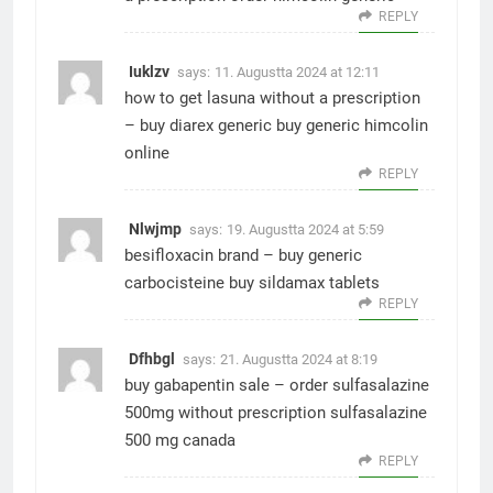
REPLY
Iuklzv
says:
11. Augustta 2024 at 12:11
how to get lasuna without a prescription
–
buy diarex generic
buy generic himcolin
online
REPLY
Nlwjmp
says:
19. Augustta 2024 at 5:59
besifloxacin brand –
buy generic
carbocisteine
buy sildamax tablets
REPLY
Dfhbgl
says:
21. Augustta 2024 at 8:19
buy gabapentin sale –
order sulfasalazine
500mg without prescription
sulfasalazine
500 mg canada
REPLY