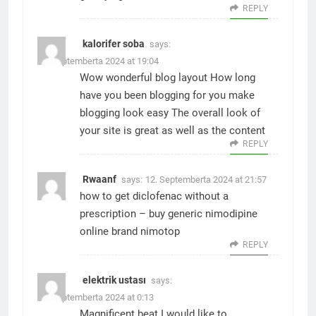
REPLY
kalorifer soba
says:
12. Septemberta 2024 at 19:04
Wow wonderful blog layout How long
have you been blogging for you make
blogging look easy The overall look of
your site is great as well as the content
REPLY
Rwaanf
says:
12. Septemberta 2024 at 21:57
how to get diclofenac without a
prescription –
buy generic nimodipine
online
brand nimotop
REPLY
elektrik ustası
says:
13. Septemberta 2024 at 0:13
Magnificent beat I would like to