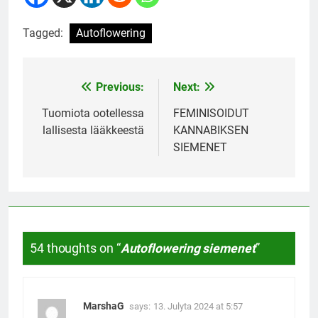
Tagged:
Autoflowering
Previous:
Next:
Post
navigation
Tuomiota ootellessa
FEMINISOIDUT
lallisesta lääkkeestä
KANNABIKSEN
SIEMENET
54 thoughts on “
Autoflowering siemenet
”
MarshaG
says:
13. Julyta 2024 at 5:57