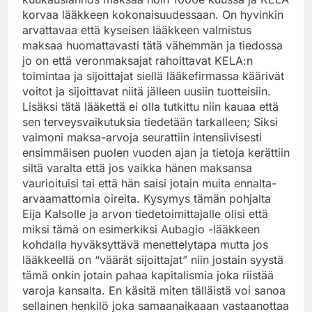
korvaa lääkkeen kokonaisuudessaan. On hyvinkin
arvattavaa että kyseisen lääkkeen valmistus
maksaa huomattavasti tätä vähemmän ja tiedossa
jo on että veronmaksajat rahoittavat KELA:n
toimintaa ja sijoittajat siellä lääkefirmassa käärivät
voitot ja sijoittavat niitä jälleen uusiin tuotteisiin.
Lisäksi tätä lääkettä ei olla tutkittu niin kauaa että
sen terveysvaikutuksia tiedetään tarkalleen; Siksi
vaimoni maksa-arvoja seurattiin intensiivisesti
ensimmäisen puolen vuoden ajan ja tietoja kerättiin
siltä varalta että jos vaikka hänen maksansa
vaurioituisi tai että hän saisi jotain muita ennalta-
arvaamattomia oireita. Kysymys tämän pohjalta
Eija Kalsolle ja arvon tiedetoimittajalle olisi että
miksi tämä on esimerkiksi Aubagio -lääkkeen
kohdalla hyväksyttävä menettelytapa mutta jos
lääkkeellä on “väärät sijoittajat” niin jostain syystä
tämä onkin jotain pahaa kapitalismia joka riistää
varoja kansalta. En käsitä miten tälläistä voi sanoa
sellainen henkilö joka samaanaikaaan vastaanottaa