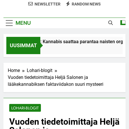
NEWSLETTER
RANDOM NEWS
MENU
Tutkimus: Kannabis saattaa parantaa naisten orgasmeja
UUSIMMAT
7 Years Ago
Home
Lohari-blogit
Vuoden tiedetoimittaja Heljä Salonen ja
lääkekannabiksen faktaviidakon suuri mysteeri
LOHARI-BLOGIT
Vuoden tiedetoimittaja Heljä