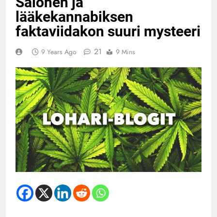
Salonen ja
lääkekannabiksen
faktaviidakon suuri mysteeri
21
9 Years Ago
9 Mins