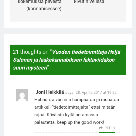
kokemuksia pilvestä
kivut nivelissä
(kannabisessee)
21 thoughts on “
Vuoden tiedetoimittaja Heljä
Salonen ja lääkekannabiksen faktaviidakon
suuri mysteeri
”
Joni Heikkilä
says:
28. Aprilta 2017 at 19:22
Huhhuh, aivan niin hampaaton ja munaton
artikkeli “tiedetoimittajalta” ettei mitään
rajaa. Käväisin kyllä antamassa
palautetta, keep up the good work!
REPLY