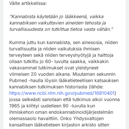
Väite artikkelissa:
“Kannabista käytetään jo lääkkeenä, vaikka
kannabiksen vaikuttavien aineiden tehosta ja
turvallisuudesta on tutkittua tietoa vasta vähän.”
Kumma juttu kun kannabista, sen ainesosia, niiden
turvallisuutta ja niiden vaikutuksia ihmisen
terveyteen sekä niiden terveyshyötyjä ja haittoja
ollaan tutkittu jo 60- luvulta saakka, vaikkakin
vakavammat tutkimukset ovat yleistyneet
viimeisen 20 vuoden aikana. Muutaman sekunnin
Pubmed -haulla löysin lääketieteellisen katsauksen
kannabiksen tutkimuksen historiasta (lähde:
https://www.ncbi.nlm.nih.gov/pubmed/16810401
)
jossa selkeästi sanotaan että tutkimus alkoi vuonna
1965 ja kiihtyi uudelleen 90 -luvulla kun
ihmiskehon oman endokannabinoidijärjestelmän
olemassaolo havaittiin. Onko Yhdysvaltojen
kansallisen lääketieteen kirjaston arkisto sitten