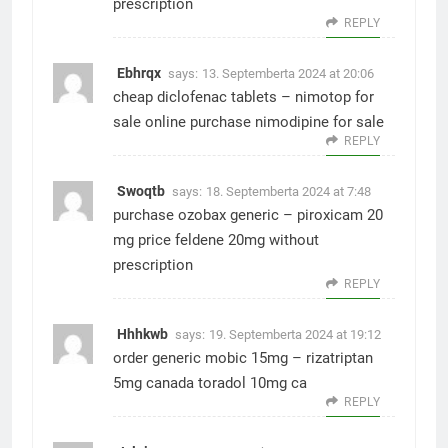
prescription
REPLY
Ebhrqx
says:
13. Septemberta 2024 at 20:06
cheap diclofenac tablets –
nimotop for
sale online
purchase nimodipine for sale
REPLY
Swoqtb
says:
18. Septemberta 2024 at 7:48
purchase ozobax generic –
piroxicam 20
mg price
feldene 20mg without
prescription
REPLY
Hhhkwb
says:
19. Septemberta 2024 at 19:12
order generic mobic 15mg –
rizatriptan
5mg canada
toradol 10mg ca
REPLY