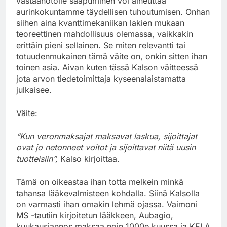
vastaanotolle saapuminen voi aiheuttaa
aurinkokuntamme täydellisen tuhoutumisen. Onhan
siihen aina kvanttimekaniikan lakien mukaan
teoreettinen mahdollisuus olemassa, vaikkakin
erittäin pieni sellainen. Se miten relevantti tai
totuudenmukainen tämä väite on, onkin sitten ihan
toinen asia. Aivan kuten tässä Kalson väitteessä
jota arvon tiedetoimittaja kyseenalaistamatta
julkaisee.
Väite:
“Kun veronmaksajat maksavat laskua, sijoittajat
ovat jo netonneet voitot ja sijoittavat niitä uusin
tuotteisiin”,
Kalso kirjoittaa.
Tämä on oikeastaa ihan totta melkein minkä
tahansa lääkevalmisteen kohdalla. Siinä Kalsolla
on varmasti ihan omakin lehmä ojassa. Vaimoni
MS -tautiin kirjoitetun lääkkeen, Aubagio,
kuukausiannos maksaa noin 1000e kuussa ja KELA