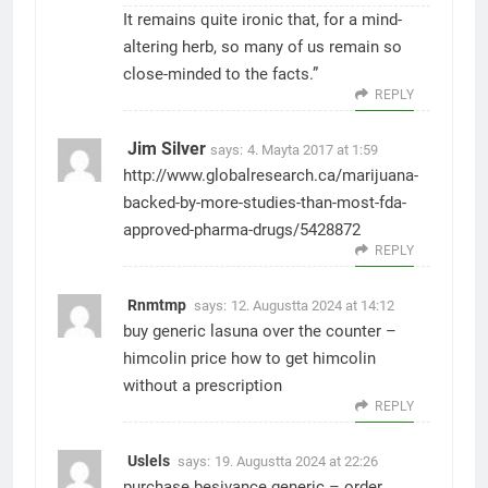
It remains quite ironic that, for a mind-
altering herb, so many of us remain so
close-minded to the facts.”
REPLY
Jim Silver
says:
4. Mayta 2017 at 1:59
http://www.globalresearch.ca/marijuana-
backed-by-more-studies-than-most-fda-
approved-pharma-drugs/5428872
REPLY
Rnmtmp
says:
12. Augustta 2024 at 14:12
buy generic lasuna over the counter –
himcolin price
how to get himcolin
without a prescription
REPLY
Uslels
says:
19. Augustta 2024 at 22:26
purchase besivance generic –
order