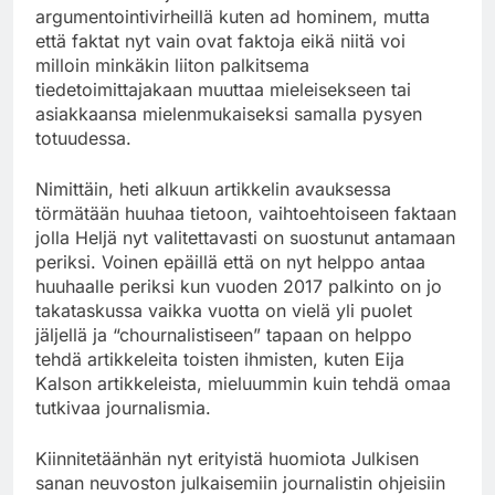
argumentointivirheillä kuten ad hominem, mutta
että faktat nyt vain ovat faktoja eikä niitä voi
milloin minkäkin liiton palkitsema
tiedetoimittajakaan muuttaa mieleisekseen tai
asiakkaansa mielenmukaiseksi samalla pysyen
totuudessa.
Nimittäin, heti alkuun artikkelin avauksessa
törmätään huuhaa tietoon, vaihtoehtoiseen faktaan
jolla Heljä nyt valitettavasti on suostunut antamaan
periksi. Voinen epäillä että on nyt helppo antaa
huuhaalle periksi kun vuoden 2017 palkinto on jo
takataskussa vaikka vuotta on vielä yli puolet
jäljellä ja “chournalistiseen” tapaan on helppo
tehdä artikkeleita toisten ihmisten, kuten Eija
Kalson artikkeleista, mieluummin kuin tehdä omaa
tutkivaa journalismia.
Kiinnitetäänhän nyt erityistä huomiota Julkisen
sanan neuvoston julkaisemiin journalistin ohjeisiin