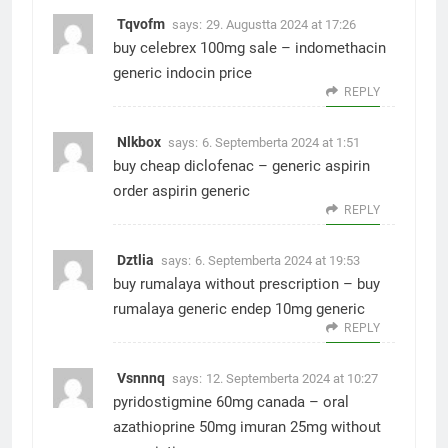
Tqvofm
says:
29. Augustta 2024 at 17:26
buy celebrex 100mg sale –
indomethacin
generic
indocin price
REPLY
Nlkbox
says:
6. Septemberta 2024 at 1:51
buy cheap diclofenac –
generic aspirin
order aspirin generic
REPLY
Dztlia
says:
6. Septemberta 2024 at 19:53
buy rumalaya without prescription –
buy
rumalaya generic
endep 10mg generic
REPLY
Vsnnnq
says:
12. Septemberta 2024 at 10:27
pyridostigmine 60mg canada –
oral
azathioprine 50mg
imuran 25mg without