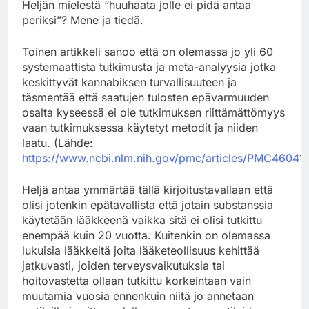
Heljän mielestä “huuhaata jolle ei pidä antaa
periksi”? Mene ja tiedä.
Toinen artikkeli sanoo että on olemassa jo yli 60
systemaattista tutkimusta ja meta-analyysia jotka
keskittyvät kannabiksen turvallisuuteen ja
täsmentää että saatujen tulosten epävarmuuden
osalta kyseessä ei ole tutkimuksen riittämättömyys
vaan tutkimuksessa käytetyt metodit ja niiden
laatu. (Lähde:
https://www.ncbi.nlm.nih.gov/pmc/articles/PMC46041
Heljä antaa ymmärtää tällä kirjoitustavallaan että
olisi jotenkin epätavallista että jotain substanssia
käytetään lääkkeenä vaikka sitä ei olisi tutkittu
enempää kuin 20 vuotta. Kuitenkin on olemassa
lukuisia lääkkeitä joita lääketeollisuus kehittää
jatkuvasti, joiden terveysvaikutuksia tai
hoitovastetta ollaan tutkittu korkeintaan vain
muutamia vuosia ennenkuin niitä jo annetaan