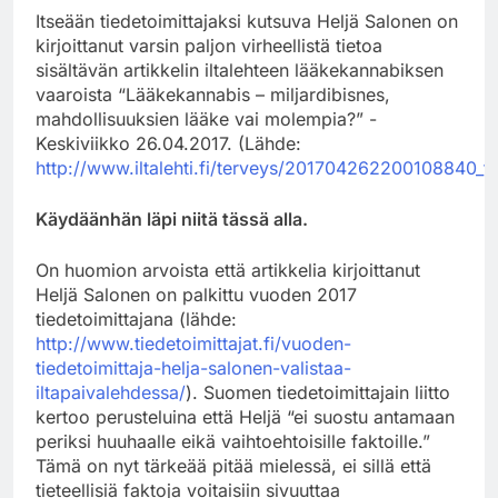
Itseään tiedetoimittajaksi kutsuva Heljä Salonen on
kirjoittanut varsin paljon virheellistä tietoa
sisältävän artikkelin iltalehteen lääkekannabiksen
vaaroista “Lääkekannabis – miljardibisnes,
mahdollisuuksien lääke vai molempia?” -
Keskiviikko 26.04.2017. (Lähde:
http://www.iltalehti.fi/terveys/201704262200108840_tr
Käydäänhän läpi niitä tässä alla.
On huomion arvoista että artikkelia kirjoittanut
Heljä Salonen on palkittu vuoden 2017
tiedetoimittajana (lähde:
http://www.tiedetoimittajat.fi/vuoden-
tiedetoimittaja-helja-salonen-valistaa-
iltapaivalehdessa/
). Suomen tiedetoimittajain liitto
kertoo perusteluina että Heljä “ei suostu antamaan
periksi huuhaalle eikä vaihtoehtoisille faktoille.”
Tämä on nyt tärkeää pitää mielessä, ei sillä että
tieteellisiä faktoja voitaisiin sivuuttaa