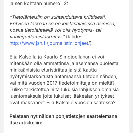
ja sen kohtaan numero 12:
“Tietolähteisiin on suhtauduttava kriittisesti.
Erityisen tärkeää se on kiistanalaisissa asioissa,
koska tietolähteellä voi olla hyötymis- tai
vahingoittamistarkoitus.”
(lähde:
http://www.jsn.fi/journalistin_ohjeet/
)
Eija Kalsolla ja Kaarlo Simojoellahan ei voi
mitenkään olla ammattinsa ja asemansa puolesta
minkäänlaista eturistiriitaa ja sitä kautta
hyötymistarkoitusta antamaansa tietoon nähden,
vai mitä vuoden 2017 tiedetoimittaja on mieltä?
Tuliko tarkistettua niitä lukuisia lahjuksen omaisia
luentomaksuja joita lukuisat lääkealan yritykset
ovat maksaneet Eija Kalsolle vuosien saatossa?
Palataan nyt näiden pohjatietojen saattelemana
itse artikkeliin: