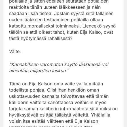
potilaille ja sitten edelleen seurataan potilaiden
reaktioita tähän uuteen lääkkeeseen ja näin
saadaan lisää tietoa. Jostain syystä siltä tälläinen
uuden lääkkeen testaaminen potilailla ollaan
katsottu moraaliseksi toiminnaksi. Lieneekö syynä
tällöin se että oikeat tahot, kuten Eija Kalso, ovat
tästä hyötymässä rahallisesti?
Väite:
“Kannabiksen varomaton käyttö lääkkeenä voi
aiheuttaa miljardien laskun.”
Tämä on Eija Kalson oma väite vailla mitään
todellista pohjaa. Olisi ihan henkilön oman
uskottavuuden kannalta toivottavaa että tämän
kaliiberin väitteitä sanottaessa voitaisiin myös
tarjota saman kaliiberin informaatiota siitä miksi on
hyväksytävää esittää tälläistä väitettä. Yhtälailla
voisin itse esittää väitteen että Eija Kalson