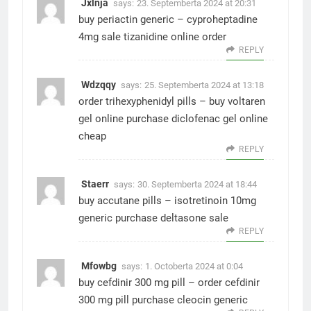
Jxlnja
says:
23. Septemberta 2024 at 20:31
buy periactin generic –
cyproheptadine
4mg sale
tizanidine online order
REPLY
Wdzqqy
says:
25. Septemberta 2024 at 13:18
order trihexyphenidyl pills –
buy voltaren
gel online
purchase diclofenac gel online
cheap
REPLY
Staerr
says:
30. Septemberta 2024 at 18:44
buy accutane pills –
isotretinoin 10mg
generic
purchase deltasone sale
REPLY
Mfowbg
says:
1. Octoberta 2024 at 0:04
buy cefdinir 300 mg pill –
order cefdinir
300 mg pill
purchase cleocin generic