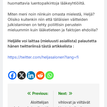
huomattavia luentopalkintoja lääkeyhtiöiltä.
Miten meni noin niinkuin omasta mielestä, Heljä?
Olisiko kuitenkin niin että tälläisien väitteiden
julkistaminen on tehty poliittisin perustein
mieluummin kuin lääketieteen ja faktojen ehdoilla?
Heljälle voi laittaa (mieluusti asiallista) palautetta
hänen twitteriinsä tästä artikkelista :
https://twitter.com/heljasalonen?lang=fi
Previous:
Next:
Post
navigation
Aloittelijan
vihlovat ja viiltävät