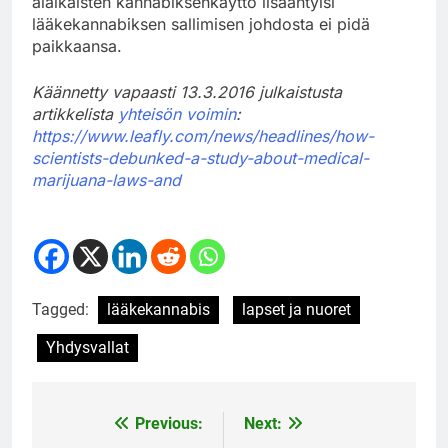
alaikäisten kannabiksenkäyttö lisääntyisi
lääkekannabiksen sallimisen johdosta ei pidä
paikkaansa.
Käännetty vapaasti 13.3.2016 julkaistusta
artikkelista
yhteisön voimin
:
https://www.leafly.com/news/headlines/how-
scientists-debunked-a-study-about-medical-
marijuana-laws-and
Tagged:
lääkekannabis
lapset ja nuoret
Yhdysvallat
Previous:
Next:
Post