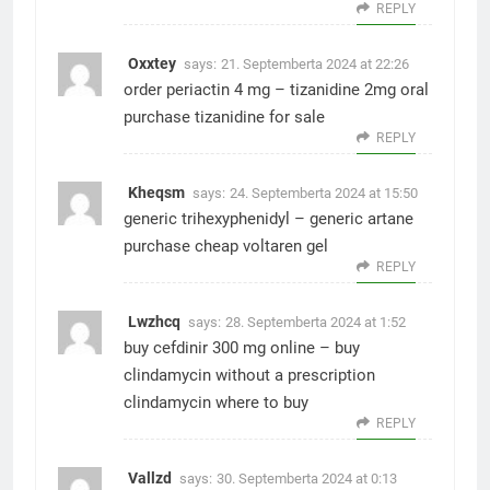
REPLY
Oxxtey
says:
21. Septemberta 2024 at 22:26
order periactin 4 mg –
tizanidine 2mg oral
purchase tizanidine for sale
REPLY
Kheqsm
says:
24. Septemberta 2024 at 15:50
generic trihexyphenidyl –
generic artane
purchase cheap voltaren gel
REPLY
Lwzhcq
says:
28. Septemberta 2024 at 1:52
buy cefdinir 300 mg online –
buy
clindamycin without a prescription
clindamycin where to buy
REPLY
Vallzd
says:
30. Septemberta 2024 at 0:13