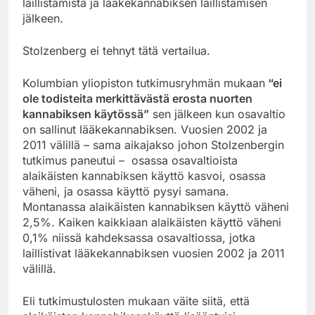
laillistamista ja lääkekannabiksen laillistamisen
jälkeen.
Stolzenberg ei tehnyt tätä vertailua.
Kolumbian yliopiston tutkimusryhmän mukaan
“ei
ole todisteita merkittävästä erosta nuorten
kannabiksen käytössä”
sen jälkeen kun osavaltio
on sallinut lääkekannabiksen. Vuosien 2002 ja
2011 välillä – sama aikajakso johon Stolzenbergin
tutkimus paneutui – osassa osavaltioista
alaikäisten kannabiksen käyttö kasvoi, osassa
väheni, ja osassa käyttö pysyi samana.
Montanassa alaikäisten kannabiksen käyttö väheni
2,5%. Kaiken kaikkiaan alaikäisten käyttö väheni
0,1% niissä kahdeksassa osavaltiossa, jotka
laillistivat lääkekannabiksen vuosien 2002 ja 2011
välillä.
Eli tutkimustulosten mukaan väite siitä, että