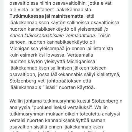
osavaltioissa niihin osavavaltioihin, jotka eivät
ole vielä laillistaneet lääkekannabista.
Tutkimuksessa jäi mainitsematta
, että
lääkekannabiksen käytön sallineissa osavaltioissa
nuorten kannabiksenkäyttö oli yleisempää
jo
ennen lääkekannabislain voimaantuloa
. Toisin
sanoen, nuorten kannabiksenkäyttö oli
Michiganissa yleisempää jo ennen laillistamista
kuin esimerkiksi Iowassa. Vertaamalla
nuorten käytön yleisyyttä Michiganissa
lääkekannabiksen sallimisen jälkeen toiseen
osavaltioon, jossa lääkekannabis säilyi kiellettynä,
Stolzenberg veti johtopäätöksen että
lääkekannabis “lisäsi” nuorten käyttöä.
Wallin johtama tutkimusryhmä kutsui Stolzenbergin
analyysia “puolueelliseksi vertailuksi”. Wallin
tutkimusryhmän mukaan oikein toteutettu analyysi
vertaisi nuorten kannabiksenkäyttöä saman
osavaltion sisällä ennen lääkekannabiksen