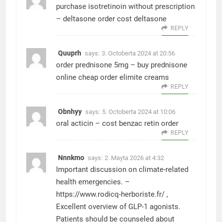
purchase isotretinoin without prescription
–
deltasone order
cost deltasone
REPLY
Quuprh
says:
3. Octoberta 2024 at 20:56
order prednisone 5mg –
buy prednisone
online cheap
order elimite creams
REPLY
Obnhyy
says:
5. Octoberta 2024 at 10:06
oral acticin –
cost benzac
retin order
REPLY
Nnnkmo
says:
2. Mayta 2026 at 4:32
Important discussion on climate-related
health emergencies. –
https://www.rodicq-herboriste.fr/
,
Excellent overview of GLP-1 agonists.
Patients should be counseled about