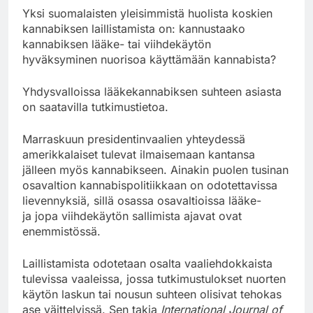
Yksi suomalaisten yleisimmistä huolista koskien
kannabiksen laillistamista on: kannustaako
kannabiksen lääke- tai viihdekäytön
hyväksyminen nuorisoa käyttämään kannabista?
Yhdysvalloissa lääkekannabiksen suhteen asiasta
on saatavilla tutkimustietoa.
Marraskuun presidentinvaalien yhteydessä
amerikkalaiset tulevat ilmaisemaan kantansa
jälleen myös kannabikseen. Ainakin puolen tusinan
osavaltion kannabispolitiikkaan on odotettavissa
lievennyksiä, sillä osassa osavaltioissa lääke-
ja jopa viihdekäytön sallimista ajavat ovat
enemmistössä.
Laillistamista odotetaan osalta vaaliehdokkaista
tulevissa vaaleissa, jossa tutkimustulokset nuorten
käytön laskun tai nousun suhteen olisivat tehokas
ase väittelyissä. Sen takia
International Journal of