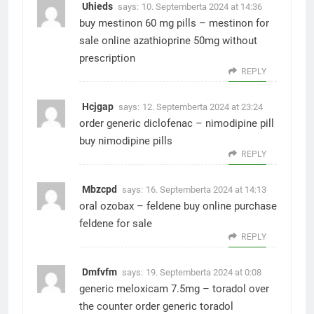
Uhieds
says:
10. Septemberta 2024 at 14:36
buy mestinon 60 mg pills –
mestinon for
sale online
azathioprine 50mg without
prescription
REPLY
Hcjgap
says:
12. Septemberta 2024 at 23:24
order generic diclofenac –
nimodipine pill
buy nimodipine pills
REPLY
Mbzcpd
says:
16. Septemberta 2024 at 14:13
oral ozobax –
feldene buy online
purchase
feldene for sale
REPLY
Dmfvfm
says:
19. Septemberta 2024 at 0:08
generic meloxicam 7.5mg –
toradol over
the counter
order generic toradol