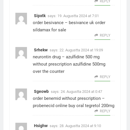
REPLY
Sipxtk
says:
19. Augustta 2024 at 7:01
order besivance –
besivance uk
order
sildamax for sale
REPLY
Srhekw
says:
22. Augustta 2024 at 19:09
neurontin drug –
azulfidine 500 mg
without prescription
azulfidine 500mg
over the counter
REPLY
Sgeowb
says:
24. Augustta 2024 at 0:47
order benemid without prescription –
probenecid online buy
oral tegretol 200mg
REPLY
Hsighw
says:
28. Augustta 2024 at 9:10