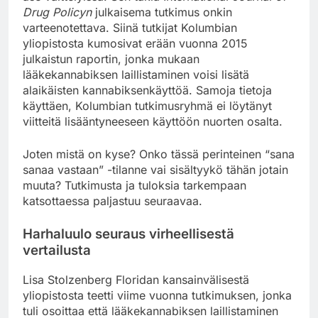
Drug Policyn
julkaisema tutkimus onkin
varteenotettava. Siinä tutkijat Kolumbian
yliopistosta kumosivat erään vuonna 2015
julkaistun raportin, jonka mukaan
lääkekannabiksen laillistaminen voisi lisätä
alaikäisten kannabiksenkäyttöä. Samoja tietoja
käyttäen, Kolumbian tutkimusryhmä ei löytänyt
viitteitä lisääntyneeseen käyttöön nuorten osalta.
Joten mistä on kyse? Onko tässä perinteinen “sana
sanaa vastaan” -tilanne vai sisältyykö tähän jotain
muuta? Tutkimusta ja tuloksia tarkempaan
katsottaessa paljastuu seuraavaa.
Harhaluulo seuraus virheellisestä
vertailusta
Lisa Stolzenberg Floridan kansainvälisestä
yliopistosta teetti viime vuonna tutkimuksen, jonka
tuli osoittaa että lääkekannabiksen laillistaminen