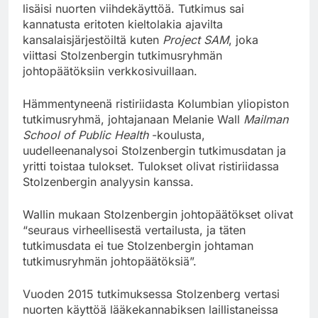
lisäisi nuorten viihdekäyttöä. Tutkimus sai
kannatusta eritoten kieltolakia ajavilta
kansalaisjärjestöiltä kuten
Project SAM
, joka
viittasi Stolzenbergin tutkimusryhmän
johtopäätöksiin verkkosivuillaan.
Hämmentyneenä ristiriidasta Kolumbian yliopiston
tutkimusryhmä, johtajanaan Melanie Wall
Mailman
School of Public Health
-koulusta,
uudelleenanalysoi Stolzenbergin tutkimusdatan ja
yritti toistaa tulokset. Tulokset olivat ristiriidassa
Stolzenbergin analyysin kanssa.
Wallin mukaan Stolzenbergin johtopäätökset olivat
“seuraus virheellisestä vertailusta, ja täten
tutkimusdata ei tue Stolzenbergin johtaman
tutkimusryhmän johtopäätöksiä”.
Vuoden 2015 tutkimuksessa Stolzenberg vertasi
nuorten käyttöä lääkekannabiksen laillistaneissa