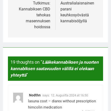
navigation
Tutkimus:
Australialaisnainen
Kannabiksen CBD
parani
tehokas
keuhkosyövästä
masennuksen
kannabisöljyllä
hoidossa
19 thoughts on “
Lääkekannabiksen ja nuorten
kannabiksen saatavuuden välillä ei olekaan
yhteyttä
”
Nodthn
says:
12. Augustta 2024 at 16:50
lasuna cost –
diarex without prescription
himcolin medication