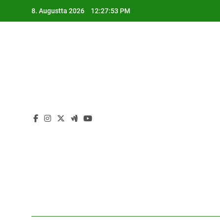
Skip
8. Augustta 2026
12:27:53 PM
to
content