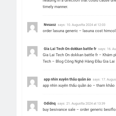
heading in a direction that could cause une
timely manner.
Nvsaoz
says:
10. Augustta 2024 at 12:03
order lasuna generic –
lasuna cost
himcoli
Gia Lai Tech On dokkan battle fr
says:
16. Au
Gia Lai Tech On dokkan battle fr
– Khám phá
Tech – Blog Công Nghệ Hàng Đầu Gia Lai
app nhìn xuyên thấu quần áo
says:
17. Augus
app nhìn xuyên thấu quần áo
– tham khảo n
Odidnq
says:
21. Augustta 2024 at 13:39
buy besivance sale –
order generic besifl