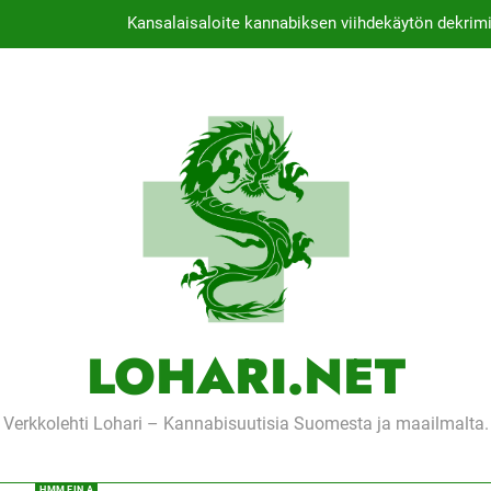
Kansalaisaloite kannabiksen viihdekäytön dekrimi
Thaimaassa lakiehdotu
Michael J. Fox -sä
Tutkimus: Kannab
Kansalaisaloite kannabiksen viihdekäytön dekrimi
Thaimaassa lakiehdotu
Michael J. Fox -sä
LOHARI.NET
Verkkolehti Lohari – Kannabisuutisia Suomesta ja maailmalta.
HMM EIN A