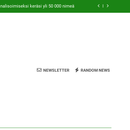
nalisoimiseksi keräsi yli 50 000 nimeä
s sallisi kannabiksen kotikasvatuksen
ätiö lääkekannabistutkimusten kannalla
is saattaa parantaa naisten orgasmeja
nalisoimiseksi keräsi yli 50 000 nimeä
s sallisi kannabiksen kotikasvatuksen
NEWSLETTER
RANDOM NEWS
ätiö lääkekannabistutkimusten kannalla