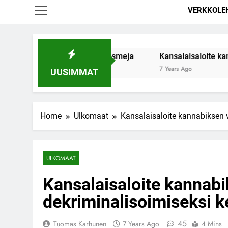
VERKKOLE
antaa naisten orgasmeja
Kansalaisaloite kannabiksen vi
7 Years Ago
UUSIMMAT
Home
Ulkomaat
Kansalaisaloite kannabiksen v
ULKOMAAT
Kansalaisaloite kannabi
dekriminalisoimiseksi k
45
Tuomas Karhunen
7 Years Ago
4 Mins