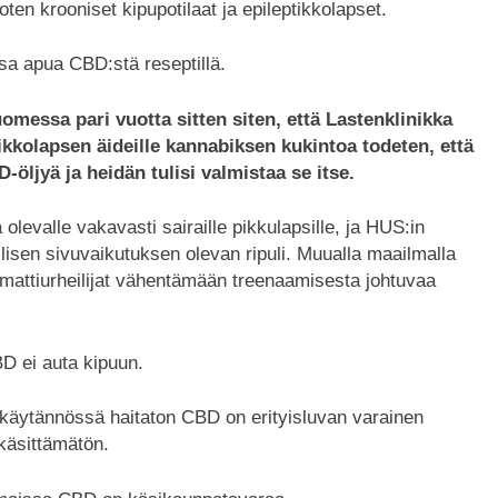
ten krooniset kipupotilaat ja epileptikkolapset.
a apua CBD:stä reseptillä.
omessa pari vuotta sitten siten, että Lastenklinikka
ikkolapsen äideille kannabiksen kukintoa todeten, että
-öljyä ja heidän tulisi valmistaa se itse.
olevalle vakavasti sairaille pikkulapsille, ja HUS:in
sen sivuvaikutuksen olevan ripuli. Muualla maailmalla
ammattiurheilijat vähentämään treenaamisesta johtuvaa
BD ei auta kipuun.
a käytännössä haitaton CBD on erityisluvan varainen
käsittämätön.