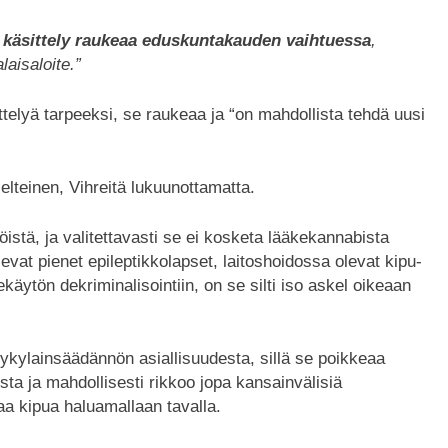
n käsittely raukeaa eduskuntakauden vaihtuessa
,
aisaloite.”
telyä tarpeeksi, se raukeaa ja “on mahdollista tehdä uusi
lteinen, Vihreitä lukuunottamatta.
stä, ja valitettavasti se ei kosketa lääkekannabista
vat pienet epileptikkolapset, laitoshoidossa olevat kipu-
ekäytön dekriminalisointiin, on se silti iso askel oikeaan
kylainsäädännön asiallisuudesta, sillä se poikkeaa
ta ja mahdollisesti rikkoo jopa kansainvälisiä
aa kipua haluamallaan tavalla.