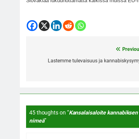
Slovakiaa lukuunottamatta kaikissa muissa EU
Previou
Post
navigation
Lastemme tulevaisuus ja kannabiskysym
45 thoughts on “
Kansalaisaloite kannabiksen 
nimeä
”