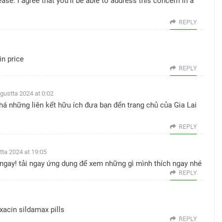
ase. I agree that you’ll be able to address this concern in a
REPLY
n price
REPLY
gustta 2024 at 0:02
 những liên kết hữu ích đưa bạn đến trang chủ của Gia Lai
REPLY
tta 2024 at 19:05
gay! tải ngay ứng dụng để xem những gì mình thích ngay nhé
REPLY
oxacin
sildamax pills
REPLY