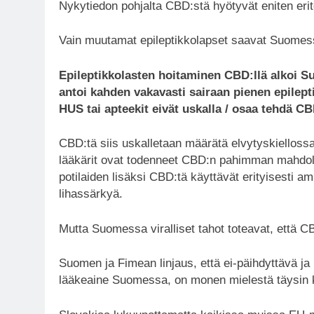
Nykytiedon pohjalta CBD:stä hyötyvät eniten erito
Vain muutamat epileptikkolapset saavat Suomess
Epileptikkolasten hoitaminen CBD:llä alkoi Su
antoi kahden vakavasti sairaan pienen epilept
HUS tai apteekit eivät uskalla / osaa tehdä CBD
CBD:tä siis uskalletaan määrätä elvytyskiellossa 
lääkärit ovat todenneet CBD:n pahimman mahdolli
potilaiden lisäksi CBD:tä käyttävät erityisesti 
lihassärkyä.
Mutta Suomessa viralliset tahot toteavat, että C
Suomen ja Fimean linjaus, että ei-päihdyttävä j
lääkeaine Suomessa, on monen mielestä täysin 