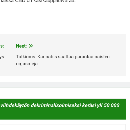
-maissa CBD on käsikauppatavaraa.
s:
Next:
ys
Tutkimus: Kannabis saattaa parantaa naisten
orgasmeja
viihdekäytön dekriminalisoimiseksi keräsi yli 50 000