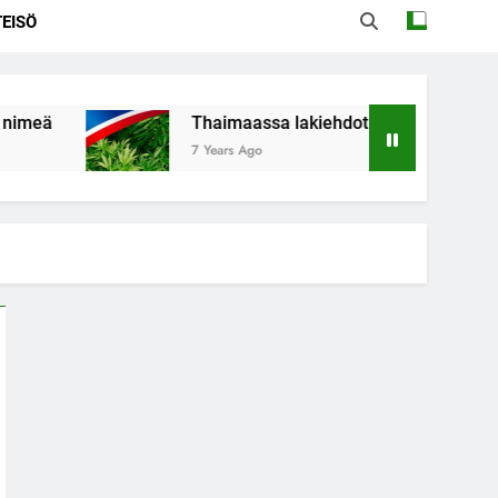
EISÖ
Thaimaassa lakiehdotus sallisi kannabiksen kotik
7 Years Ago