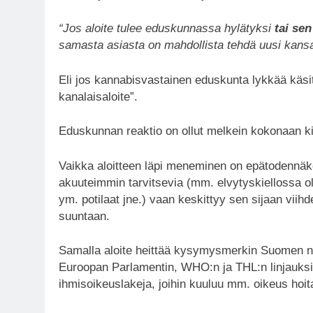
“Jos aloite tulee eduskunnassa hylätyksi
tai se
samasta asiasta on mahdollista tehdä uusi kansal
Eli jos kannabisvastainen eduskunta lykkää käsit
kanalaisaloite”.
Eduskunnan reaktio on ollut melkein kokonaan kie
Vaikka aloitteen läpi meneminen on epätodennäköi
akuuteimmin tarvitsevia (mm. elvytyskiellossa ole
ym. potilaat jne.) vaan keskittyy sen sijaan viihd
suuntaan.
Samalla aloite heittää kysymysmerkin Suomen ny
Euroopan Parlamentin, WHO:n ja THL:n linjauksis
ihmisoikeuslakeja, joihin kuuluu mm. oikeus hoit