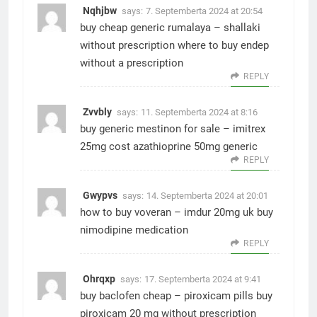
Nqhjbw
says:
7. Septemberta 2024 at 20:54
buy cheap generic rumalaya –
shallaki
without prescription
where to buy endep
without a prescription
REPLY
Zvvbly
says:
11. Septemberta 2024 at 8:16
buy generic mestinon for sale –
imitrex
25mg cost
azathioprine 50mg generic
REPLY
Gwypvs
says:
14. Septemberta 2024 at 20:01
how to buy voveran –
imdur 20mg uk
buy
nimodipine medication
REPLY
Ohrqxp
says:
17. Septemberta 2024 at 9:41
buy baclofen cheap –
piroxicam pills
buy
piroxicam 20 mg without prescription