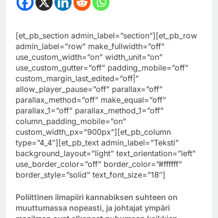
[et_pb_section admin_label=”section”][et_pb_row
admin_label=”row” make_fullwidth=”off”
use_custom_width=”on” width_unit=”on”
use_custom_gutter=”off” padding_mobile=”off”
custom_margin_last_edited=”off|”
allow_player_pause=”off” parallax=”off”
parallax_method=”off” make_equal=”off”
parallax_1=”off” parallax_method_1=”off”
column_padding_mobile=”on”
custom_width_px=”900px”][et_pb_column
type=”4_4″][et_pb_text admin_label=”Teksti”
background_layout=”light” text_orientation=”left”
use_border_color=”off” border_color=”#ffffff”
border_style=”solid” text_font_size=”18″]
Poliittinen ilmapiiri kannabiksen suhteen on
muuttumassa nopeasti, ja johtajat ympäri