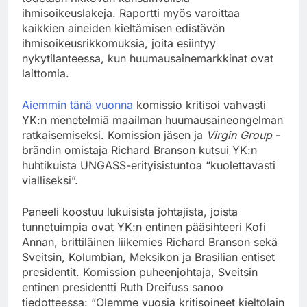
ihmisoikeuslakeja. Raportti myös varoittaa
kaikkien aineiden kieltämisen edistävän
ihmisoikeusrikkomuksia, joita esiintyy
nykytilanteessa, kun huumausainemarkkinat ovat
laittomia.
Aiemmin tänä vuonna
komissio kritisoi vahvasti
YK:n menetelmiä maailman huumausaineongelman
ratkaisemiseksi. Komission jäsen ja
Virgin Group
-
brändin omistaja Richard Branson kutsui YK:n
huhtikuista UNGASS-erityisistuntoa “kuolettavasti
vialliseksi”.
Paneeli koostuu lukuisista johtajista, joista
tunnetuimpia ovat YK:n entinen pääsihteeri Kofi
Annan, brittiläinen liikemies Richard Branson sekä
Sveitsin, Kolumbian, Meksikon ja Brasilian entiset
presidentit. Komission puheenjohtaja, Sveitsin
entinen presidentti Ruth Dreifuss sanoo
tiedotteessa: “Olemme vuosia kritisoineet kieltolain