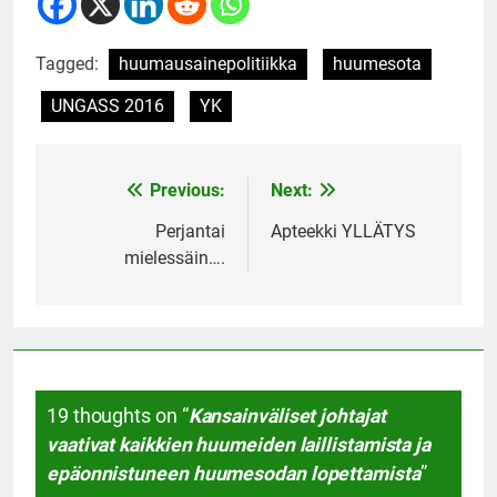
Tagged:
huumausainepolitiikka
huumesota
UNGASS 2016
YK
Previous:
Next:
Post
navigation
Perjantai
Apteekki YLLÄTYS
mielessäin….
19 thoughts on “
Kansainväliset johtajat
vaativat kaikkien huumeiden laillistamista ja
epäonnistuneen huumesodan lopettamista
”