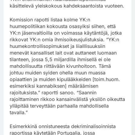
käsittelevä yleiskokous kahdeksaantoista vuoteen.
Komission rapotti listaa kolme YK:n
huumepolitiikan kokousta osasyiksi siihen, että
YK:n jäsenvaltioilla on voimassa käytäntöjä, jotka
rikkovat YK:n omia ihmisoikeusjulistuksia. “YK:n
huumekontrollisopimukset ja liialllisuuksiin
menevät kansalliset lait ovat auttaneet luomaan
tilanteen, jossa 5,5 miljardilla ihmisellä ei ole
mahdollisuutta riittävään kivunhoitoon. Tämä
johtuu muiden syiden ohella muun muassa
opiaattien ja muiden kipulääkkeiden [toim.huom.
esimerkiksi kannabiksen] määräämisen
rajoituksista.” raportti sanoo. “Saannin
rajoittaminen rikkoo kansainvälistä yksilön oikeutta
ylläpitää terveyttään parhaalla mahdollisella
tavalla.”
Esimerkkinä onnistuneesta dekriminalisoinnista
raportissa käytetään Portugalia, jossa