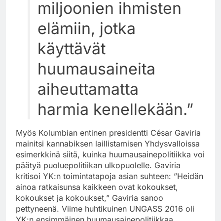
miljoonien ihmisten
elämiin, jotka
käyttävät
huumausaineita
aiheuttamatta
harmia kenellekään.”
Myös Kolumbian entinen presidentti César Gaviria
mainitsi kannabiksen laillistamisen Yhdysvalloissa
esimerkkinä siitä, kuinka huumausainepolitiikka voi
päätyä puoluepolitiikan ulkopuolelle. Gaviria
kritisoi YK:n toimintatapoja asian suhteen: ”Heidän
ainoa ratkaisunsa kaikkeen ovat kokoukset,
kokoukset ja kokoukset,” Gaviria sanoo
pettyneenä. Viime huhtikuinen UNGASS 2016 oli
YK:n ensimmäinen huumausainepolitiikkaa