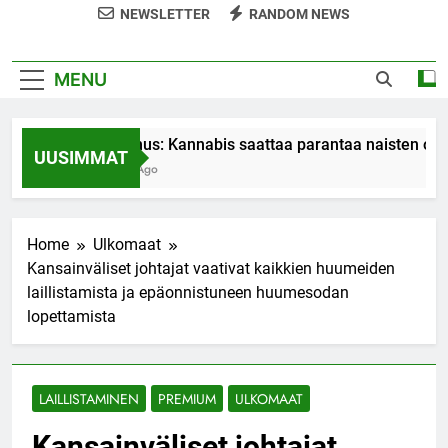
NEWSLETTER
RANDOM NEWS
MENU
Tutkimus: Kannabis saattaa parantaa naisten orgas
UUSIMMAT
7 Years Ago
Home
Ulkomaat
Kansainväliset johtajat vaativat kaikkien huumeiden
laillistamista ja epäonnistuneen huumesodan
lopettamista
LAILLISTAMINEN
PREMIUM
ULKOMAAT
Kansainväliset johtajat