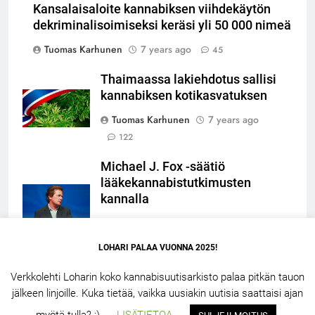
Kansalaisaloite kannabiksen viihdekäytön
dekriminalisoimiseksi keräsi yli 50 000 nimeä
Tuomas Karhunen
7 years ago
45
Thaimaassa lakiehdotus sallisi
kannabiksen kotikasvatuksen
Tuomas Karhunen
7 years ago
122
Michael J. Fox -säätiö
lääkekannabistutkimusten
kannalla
Tuomas Karhunen
7 years ago
153
LOHARI PALAA VUONNA 2025!
Verkkolehti Loharin koko kannabisuutisarkisto palaa pitkän tauon
jälkeen linjoille. Kuka tietää, vaikka uusiakin uutisia saattaisi ajan
LOHARI.NET 2.5 – 2026. Powered By
.
BlazeThemes