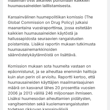
maailman ovat alkaneet puhumaan kaikkien
huumausaineiden laillistamisesta.
Kansainvälinen huumepolitiikan komissio (The
Global Commission on Drug Policy) julkaisi
maanantaina
vuosiraporttinsa
, jossa esitetään
kaikkien huumausaineiden käytöstä ja
hallussapidosta seuraavien rangaistusten
poistamista. Lisäksi raportin mukaan tutkimusta
huumausainemarkkinoiden
säännöstelykäytännöistä on lisättävä.
Komission mukaan sota huumeita vastaan on
epäonnistunut, ja se aiheuttaa enemmän haittoja
kuin alun perin oli arvioitu. Raportti kertoo, että
huumausaineiden käyttäjien maailmanlaajuinen
määrä on kasvanut lähes 20 prosenttia vuosien
2006 ja 2013 välillä 246 miljoonaan ihmiseen.
Lisäksi huumesodan aiheuttamien pidätysten,
vangitsemisten sekä kuolemanrangaistusten
todetaan rikkovan kansainvälisiä