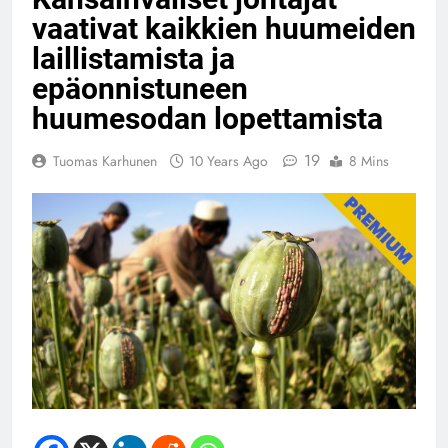
vaativat kaikkien huumeiden
laillistamista ja
epäonnistuneen
huumesodan lopettamista
19
Tuomas Karhunen
10 Years Ago
8 Mins