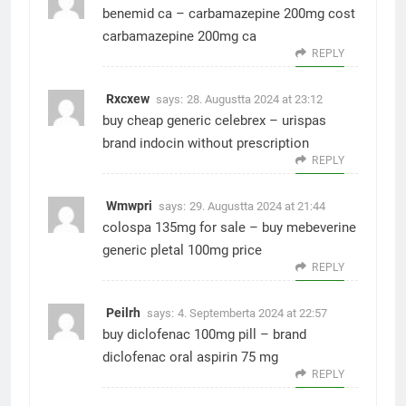
benemid ca –
carbamazepine 200mg cost
carbamazepine 200mg ca
REPLY
Rxcxew
says:
28. Augustta 2024 at 23:12
buy cheap generic celebrex –
urispas
brand
indocin without prescription
REPLY
Wmwpri
says:
29. Augustta 2024 at 21:44
colospa 135mg for sale –
buy mebeverine
generic
pletal 100mg price
REPLY
Peilrh
says:
4. Septemberta 2024 at 22:57
buy diclofenac 100mg pill –
brand
diclofenac
oral aspirin 75 mg
REPLY