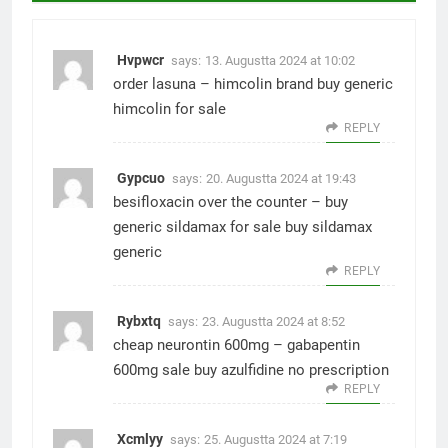
Hvpwcr
says:
13. Augustta 2024 at 10:02
order lasuna –
himcolin brand
buy generic
himcolin for sale
REPLY
Gypcuo
says:
20. Augustta 2024 at 19:43
besifloxacin over the counter –
buy
generic sildamax for sale
buy sildamax
generic
REPLY
Rybxtq
says:
23. Augustta 2024 at 8:52
cheap neurontin 600mg –
gabapentin
600mg sale
buy azulfidine no prescription
REPLY
Xcmlyy
says:
25. Augustta 2024 at 7:19