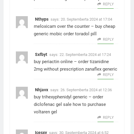
REPLY
Nthyps
says:
20. Septemberta 2024 at 17:04
meloxicam over the counter –
buy cheap
generic mobic
order toradol pill
REPLY
Sxfbyt
says:
22. Septemberta 2024 at 17:24
buy periactin online –
order tizanidine
2mg without prescription
zanaflex generic
REPLY
Nhjavx
says:
26. Septemberta 2024 at 12:36
buy trihexyphenidyl generic –
order
diclofenac gel sale
how to purchase
voltaren gel
REPLY
Icesxy
says:
30. Septemberta 2024 at 6:52