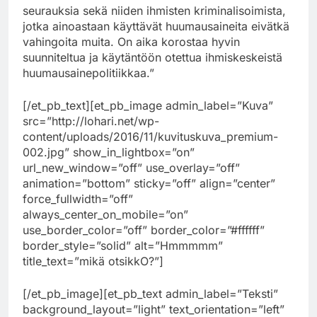
seurauksia sekä niiden ihmisten kriminalisoimista,
jotka ainoastaan käyttävät huumausaineita eivätkä
vahingoita muita. On aika korostaa hyvin
suunniteltua ja käytäntöön otettua ihmiskeskeistä
huumausainepolitiikkaa.”
[/et_pb_text][et_pb_image admin_label=”Kuva”
src=”http://lohari.net/wp-
content/uploads/2016/11/kuvituskuva_premium-
002.jpg” show_in_lightbox=”on”
url_new_window=”off” use_overlay=”off”
animation=”bottom” sticky=”off” align=”center”
force_fullwidth=”off”
always_center_on_mobile=”on”
use_border_color=”off” border_color=”#ffffff”
border_style=”solid” alt=”Hmmmmm”
title_text=”mikä otsikkO?”]
[/et_pb_image][et_pb_text admin_label=”Teksti”
background_layout=”light” text_orientation=”left”