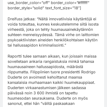
use_border_color=”off” border_color=”#ffffff”
border_style=”solid” text_font_size=”18″]
Dreifuss jatkaa: “Näitä innovatiivisia käytäntöjä ei
voida toteuttaa, kunnes keskustelemme siitä isosta
virheestä, joka on tehty huumausainekäytännön
suhteen menneisyydessä. Tämä virhe on laittomien
psykoaktiivisten aineiden henkilökohtaisen käytön
tai hallussapidon kriminalisointi.”
Raportti tulee samaan aikaan, kun joissain maissa
sovelletaan ankaria rangaistuksia minkä tahansa
huumausaineen hallussapidosta, määrästä
riippumatta. Filippiinien tuore presidentti Rodrigo
Duderte on avoimesti kehoittanut maansa
kansalaisia murhaamaan kaikki huumekauppiaat.
Duderten virkaanastumisen jälkeen sadassa
päivässä noin 3 600 ihmistä on tapettu
huumesodan seurauksena. Duderte on myös
sanonut, ettei hän “välitä paskaakaan