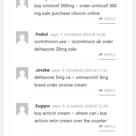
buy omnicef 300mg –
order omnicef 300
mg sale
purchase cleocin online
REPLY
Podrsl
says:
1. Octoberta 2024 at 14:36
isotretinoin usa –
isotretinoin uk
order
deltasone 20mg sale
REPLY
Jovzkw
says:
4. Octoberta 2024 at 11:22
deltasone 5mg ca –
omnacortil 5mg
brand
order zovirax cream
REPLY
Eugqnn
says:
6. Octoberta 2024 at 12:24
buy acticin cream –
where can i buy
acticin
retin cream over the counter
REPLY