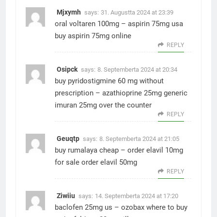
Mjxymh
says:
31. Augustta 2024 at 23:39
oral voltaren 100mg –
aspirin 75mg usa
buy aspirin 75mg online
REPLY
Osipck
says:
8. Septemberta 2024 at 20:34
buy pyridostigmine 60 mg without
prescription –
azathioprine 25mg generic
imuran 25mg over the counter
REPLY
Geuqtp
says:
8. Septemberta 2024 at 21:05
buy rumalaya cheap –
order elavil 10mg
for sale
order elavil 50mg
REPLY
Ziwiiu
says:
14. Septemberta 2024 at 17:20
baclofen 25mg us –
ozobax where to buy