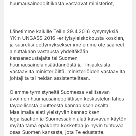
huumausainepolitiikasta vastaavat ministeriöt,
Lähetimme kaikille Teille 29.4.2016 kysymyksiä
YK:n UNGASS 2016 -erityisyleiskokousta koskien,
ja suureksi pettymykseksemme emme ole saaneet
ainuttakaan vastausta yhdeltäkään
kansanedustajalta tai Suomen
huumausainelainsäädännöstä ja -linjauksista
vastaavilta ministeriöiltä, ministeriöiden vastaavilta
johtajilta tai heidän assistenteiltaan.
Olemme tyrmistyneitä Suomessa vallitsevan
avoimen huumausainepoliittisen keskustelun lähes
täydellisestä puutteesta kannabiksen osalta.
Maailmalla alati yleistyvän kannabiksen
legalisaation ja Suomessakin alati kasvavan käytön
myötä tämä epäkohta koskettaa jo hyvin tuntuvaa
osaa Suomen kansasta, jota Te edustatte.