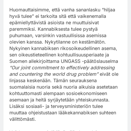
Huomauttaisimme, että vanha sananlasku “hiljaa
hyvä tulee” ei tarkoita sitä että vaikenemalla
epämiellyttävistä asioista ne muuttuisivat
paremmiksi. Kannabiksesta tulee pystyä
puhumaan, varsinkin vastuullisissa asemissa
olevien kanssa. Nykytilanne on kestämätön.
Nykyinen kannabiksen rikosoikeudellinen asema,
sen oikeustieteellinen kohtuullisuusperiaate ja
Suomen allekirjoittama UNGASS -päätöslauselma
“Our joint commitment to effectively addressing
and countering the world drug problem”
eivät ole
linjassa keskenään. Tämän seurauksena
suomalaisia nuoria sekä nuoria aikuisia asetetaan
kohtuuttomasti alempaan sosioekonomiseen
asemaan ja heitä syrjäytetään yhteiskunnasta.
Lisäksi sosiaali- ja terveysministeriön tulee
muuttaa ohjeistustaan lääkekannabiksen suhteen
välittömästi.