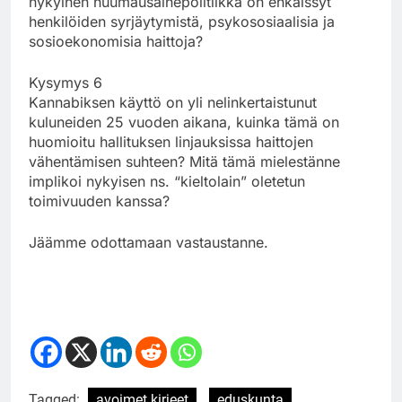
nykyinen huumausainepolitiikka on ehkäissyt
henkilöiden syrjäytymistä, psykososiaalisia ja
sosioekonomisia haittoja?
Kysymys 6
Kannabiksen käyttö on yli nelinkertaistunut
kuluneiden 25 vuoden aikana, kuinka tämä on
huomioitu hallituksen linjauksissa haittojen
vähentämisen suhteen? Mitä tämä mielestänne
implikoi nykyisen ns. “kieltolain” oletetun
toimivuuden kanssa?
Jäämme odottamaan vastaustanne.
Tagged:
avoimet kirjeet
eduskunta