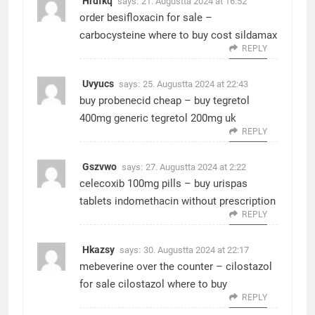
Hrdfkq
says:
21. Augustta 2024 at 16:52
order besifloxacin for sale –
carbocysteine where to buy
cost sildamax
REPLY
Uvyucs
says:
25. Augustta 2024 at 22:43
buy probenecid cheap –
buy tegretol
400mg generic
tegretol 200mg uk
REPLY
Gszvwo
says:
27. Augustta 2024 at 2:22
celecoxib 100mg pills –
buy urispas
tablets
indomethacin without prescription
REPLY
Hkazsy
says:
30. Augustta 2024 at 22:17
mebeverine over the counter –
cilostazol
for sale
cilostazol where to buy
REPLY