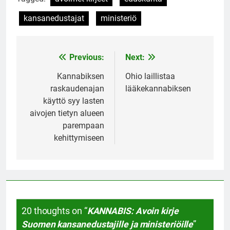
kansanedustajat
ministeriö
Previous:
Next:
Post
navigation
Kannabiksen
Ohio laillistaa
raskaudenajan
lääkekannabiksen
käyttö syy lasten
aivojen tietyn alueen
parempaan
kehittymiseen
20 thoughts on “
KANNABIS: Avoin kirje
Suomen kansanedustajille ja ministeriöille
”