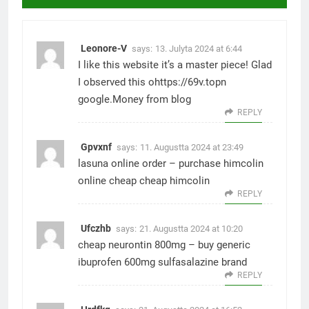
Leonore-V
says:
13. Julyta 2024 at 6:44
I like this website it’s a master piece! Glad
I observed this ohttps://69v.topn
google.
Money from blog
REPLY
Gpvxnf
says:
11. Augustta 2024 at 23:49
lasuna online order –
purchase himcolin
online cheap
cheap himcolin
REPLY
Ufczhb
says:
21. Augustta 2024 at 10:20
cheap neurontin 800mg –
buy generic
ibuprofen 600mg
sulfasalazine brand
REPLY