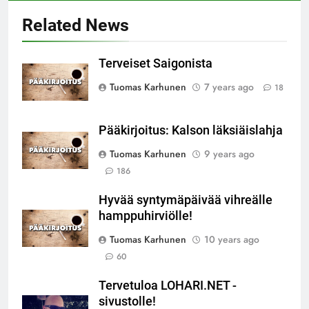
Related News
Terveiset Saigonista
Tuomas Karhunen
7 years ago
18
Pääkirjoitus: Kalson läksiäislahja
Tuomas Karhunen
9 years ago
186
Hyvää syntymäpäivää vihreälle
hamppuhirviölle!
Tuomas Karhunen
10 years ago
60
Tervetuloa LOHARI.NET -
sivustolle!