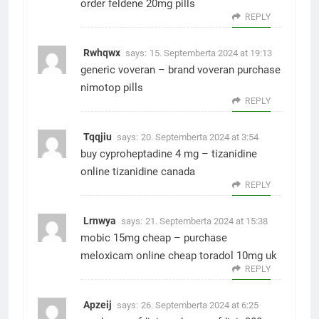
order feldene 20mg pills
REPLY
Rwhqwx
says:
15. Septemberta 2024 at 19:13
generic voveran –
brand voveran
purchase
nimotop pills
REPLY
Tqqjiu
says:
20. Septemberta 2024 at 3:54
buy cyproheptadine 4 mg –
tizanidine
online
tizanidine canada
REPLY
Lrnwya
says:
21. Septemberta 2024 at 15:38
mobic 15mg cheap –
purchase
meloxicam online cheap
toradol 10mg uk
REPLY
Apzeij
says:
26. Septemberta 2024 at 6:25