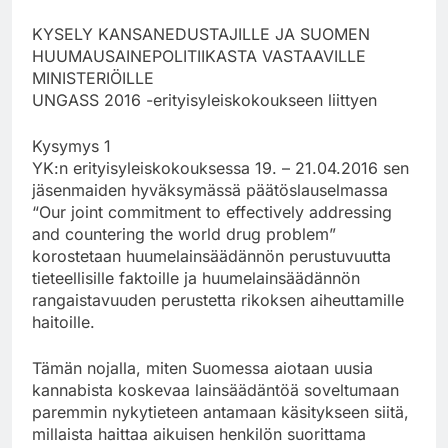
KYSELY KANSANEDUSTAJILLE JA SUOMEN
HUUMAUSAINEPOLITIIKASTA VASTAAVILLE
MINISTERIÖILLE
UNGASS 2016 -erityisyleiskokoukseen liittyen
Kysymys 1
YK:n erityisyleiskokouksessa 19. – 21.04.2016 sen
jäsenmaiden hyväksymässä päätöslauselmassa
“Our joint commitment to effectively addressing
and countering the world drug problem”
korostetaan huumelainsäädännön perustuvuutta
tieteellisille faktoille ja huumelainsäädännön
rangaistavuuden perustetta rikoksen aiheuttamille
haitoille.
Tämän nojalla, miten Suomessa aiotaan uusia
kannabista koskevaa lainsäädäntöä soveltumaan
paremmin nykytieteen antamaan käsitykseen siitä,
millaista haittaa aikuisen henkilön suorittama