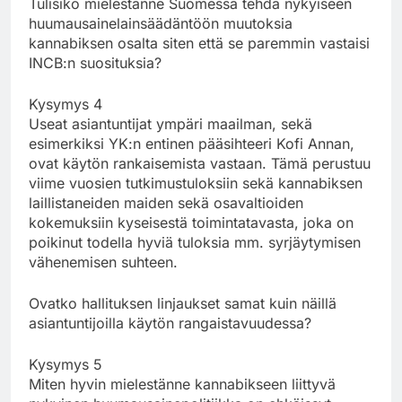
Tulisiko mielestänne Suomessa tehdä nykyiseen
huumausainelainsäädäntöön muutoksia
kannabiksen osalta siten että se paremmin vastaisi
INCB:n suosituksia?
Kysymys 4
Useat asiantuntijat ympäri maailman, sekä
esimerkiksi YK:n entinen pääsihteeri Kofi Annan,
ovat käytön rankaisemista vastaan. Tämä perustuu
viime vuosien tutkimustuloksiin sekä kannabiksen
laillistaneiden maiden sekä osavaltioiden
kokemuksiin kyseisestä toimintatavasta, joka on
poikinut todella hyviä tuloksia mm. syrjäytymisen
vähenemisen suhteen.
Ovatko hallituksen linjaukset samat kuin näillä
asiantuntijoilla käytön rangaistavuudessa?
Kysymys 5
Miten hyvin mielestänne kannabikseen liittyvä