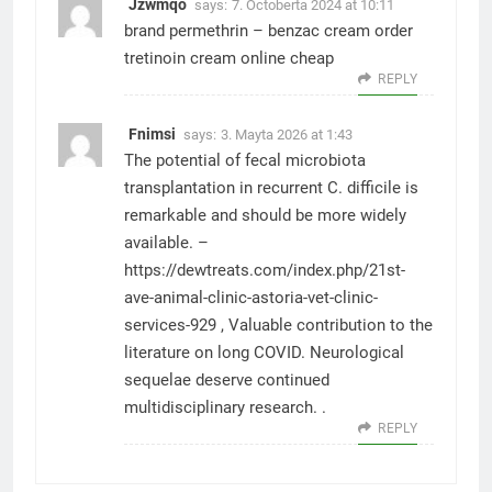
Jzwmqo
says:
7. Octoberta 2024 at 10:11
brand permethrin –
benzac cream
order
tretinoin cream online cheap
REPLY
Fnimsi
says:
3. Mayta 2026 at 1:43
The potential of fecal microbiota
transplantation in recurrent C. difficile is
remarkable and should be more widely
available. –
https://dewtreats.com/index.php/21st-
ave-animal-clinic-astoria-vet-clinic-
services-929
, Valuable contribution to the
literature on long COVID. Neurological
sequelae deserve continued
multidisciplinary research. .
REPLY