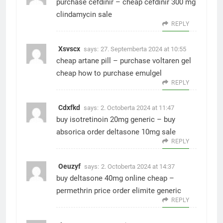
purchase cefdinir –
cheap cefdinir 300 mg
clindamycin sale
REPLY
Xsvscx
says:
27. Septemberta 2024 at 10:55
cheap artane pill –
purchase voltaren gel
cheap
how to purchase emulgel
REPLY
Cdxfkd
says:
2. Octoberta 2024 at 11:47
buy isotretinoin 20mg generic –
buy
absorica
order deltasone 10mg sale
REPLY
Oeuzyf
says:
2. Octoberta 2024 at 14:37
buy deltasone 40mg online cheap –
permethrin price
order elimite generic
REPLY