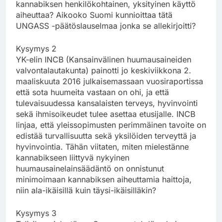
kannabiksen henkilökohtainen, yksityinen käyttö
aiheuttaa? Aikooko Suomi kunnioittaa tätä
UNGASS -päätöslauselmaa jonka se allekirjoitti?
Kysymys 2
YK-elin INCB (Kansainvälinen huumausaineiden
valvontalautakunta) painotti jo keskiviikkona 2.
maaliskuuta 2016 julkaisemassaan vuosiraportissa
että sota huumeita vastaan on ohi, ja että
tulevaisuudessa kansalaisten terveys, hyvinvointi
sekä ihmisoikeudet tulee asettaa etusijalle. INCB
linjaa, että yleissopimusten perimmäinen tavoite on
edistää turvallisuutta sekä yksilöiden terveyttä ja
hyvinvointia. Tähän viitaten, miten mielestänne
kannabikseen liittyvä nykyinen
huumausainelainsäädäntö on onnistunut
minimoimaan kannabiksen aiheuttamia haittoja,
niin ala-ikäisillä kuin täysi-ikäisilläkin?
Kysymys 3