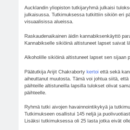
Aucklandin yliopiston tutkijaryhmä julkaisi tulo
julkaisussa. Tutkimuksessa tutkittiin sikiön eri pä
visuaalisissa alueissa.
Raskaudenaikainen äidin kannabiksenkäyttö parans
Kannabikselle sikiöinä altistuneet lapset saivat 
Alkoholille sikiöinä altistuneet lapset sen sijaa
Päätutkija Arijit Chakraborty
kertoi
että sekä kann
aiheuttanut muutosta. Tämä voi johtua siitä, ett
päihteille altistuneilla lapsilla tulokset olivat sam
päihteelle.
Ryhmä tutki aivojen havainnointikykyä ja tutkimus 
Tutkimukseen osallistui 145 neljä ja puolivuotiasta
Lisäksi tutkimuksessa oli 25 lasta jotka eivät olle