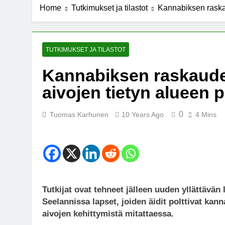
Home
Tutkimukset ja tilastot
Kannabiksen raska
7 Years Ago
Michael J. Fo
7 Years Ago
Kannabista de
TUTKIMUKSET JA TILASTOT
7 Years Ago
Kannabiksen raskauden
Meksiko ääne
aivojen tietyn alueen
7 Years Ago
0
Tuomas Karhunen
10 Years Ago
4 Mins
Tutkijat ovat tehneet jälleen uuden yllättävä
Seelannissa lapset, joiden äidit polttivat kan
aivojen kehittymistä mitattaessa.