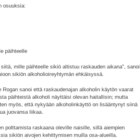
en osuuksia:
le päihteelle
siitä, mille päihteelle sikiö altistuu raskauden aikana”, sanoi
ioon sikiön alkoholioireyhtymän ehkäisyssä.
e Rogan sanoi että raskaudenajan alkoholin käytön vaarat
ta päihteistä alkoholi näyttäisi olevan haitallisin; mutta
eten myös, että nykyään alkoholinkäyttö on lisääntynyt siinä
ua juovansa liikaa.
 polttamista raskaana oleville naisille, sillä aiempien
sia sikiön aivojen kehittymisen muilla osa-alueilla.