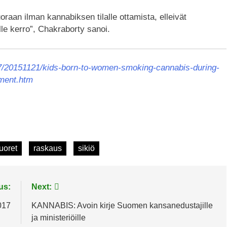
raan ilman kannabiksen tilalle ottamista, elleivät
e kerro”, Chakraborty sanoi.
17/20151121/kids-born-to-women-smoking-cannabis-during-
pment.htm
uoret
raskaus
sikiö
us:
Next:
017
KANNABIS: Avoin kirje Suomen kansanedustajille
ja ministeriöille