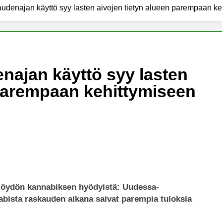
udenajan käyttö syy lasten aivojen tietyn alueen parempaan ke
x -säätiö lääkekannabistutkimusten kannalla
mentiapotilaille – Uusi tutkimus Australiassa
ajan käyttö syy lasten
stää kannabiksen viihdekäytön laillistamisesta
 parempaan kehittymiseen
n löydön kannabiksen hyödyistä: Uudessa-
nabista raskauden aikana saivat parempia tuloksia