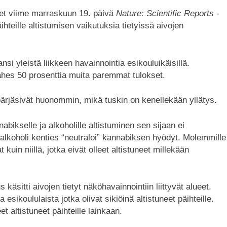
kset viime marraskuun 19. päivä
Nature: Scientific Reports
-
ihteille altistumisen vaikutuksia tietyissä aivojen
i yleistä liikkeen havainnointia esikouluikäisillä.
lähes 50 prosenttia muita paremmat tulokset.
n pärjäsivät huonommin, mikä tuskin on kenellekään yllätys.
abikselle ja alkoholille altistuminen sen sijaan ei
ä alkoholi kenties “neutraloi” kannabiksen hyödyt. Molemmille
at kuin niillä, jotka eivät olleet altistuneet millekään
käsitti aivojen tietyt näköhavainnointiin liittyvät alueet.
 esikoululaista jotka olivat sikiöinä altistuneet päihteille.
et altistuneet päihteille lainkaan.