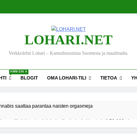
LOHARI.NET
Verkkolehti Lohari – Kannabisuutisia Suomesta ja maailmalta.
HMM EIN A
HTI
BLOGIT
OMA LOHARI-TILI
TIETOA
Y
nnabis saattaa parantaa naisten orgasmeja
ksen viihdekäytön dekriminalisoimiseksi keräsi yli 50 000 nime
akiehdotus sallisi kannabiksen kotikasvatuksen