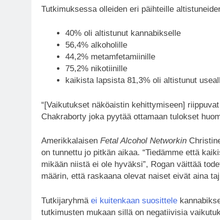
Tutkimuksessa olleiden eri päihteille altistuneid
40% oli altistunut kannabikselle
56,4% alkoholille
44,2% metamfetamiinille
75,2% nikotiinille
kaikista lapsista 81,3% oli altistunut useal
“[Vaikutukset näköaistin kehittymiseen] riippuvat 
Chakraborty joka pyytää ottamaan tulokset huom
Amerikkalaisen
Fetal Alcohol Networkin
Christin
on tunnettu jo pitkän aikaa. “Tiedämme että kaikis
mikään niistä ei ole hyväksi”, Rogan väittää tod
määrin, että raskaana olevat naiset eivät aina taj
Tutkijaryhmä
ei kuitenkaan suosittele
kannabiksen
tutkimusten mukaan sillä on negatiivisia vaikutuk