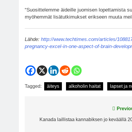
“Suosittelemme äideille juomisen lopettamista suo
myöhemmät lisätutkimukset erikseen muuta meill
Lähde:
http://www.techtimes.com/articles/1088
pregnancy-excel-in-one-aspect-of-brain-develo
Tagged:
äiteys
alkoholin haitat
lapset ja n
Post
Previo
navigation
Kanada laillistaa kannabiksen jo keväällä 2