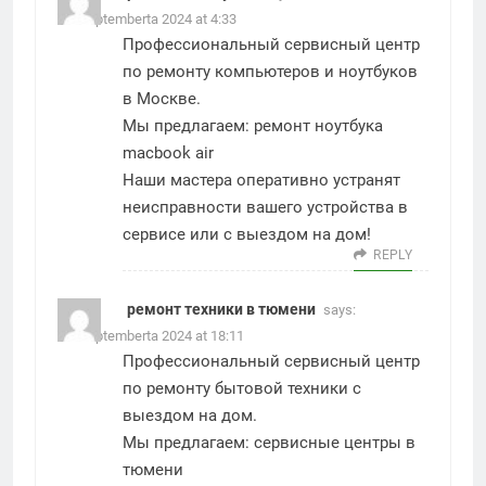
29. Septemberta 2024 at 4:33
Профессиональный сервисный центр
по ремонту компьютеров и ноутбуков
в Москве.
Мы предлагаем:
ремонт ноутбука
macbook air
Наши мастера оперативно устранят
неисправности вашего устройства в
сервисе или с выездом на дом!
REPLY
ремонт техники в тюмени
says:
30. Septemberta 2024 at 18:11
Профессиональный сервисный центр
по ремонту бытовой техники с
выездом на дом.
Мы предлагаем:
сервисные центры в
тюмени