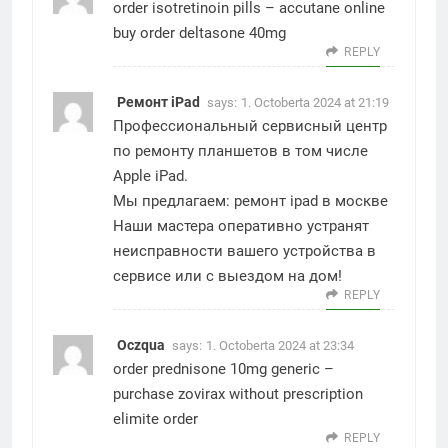
order isotretinoin pills –
accutane online
buy
order deltasone 40mg
REPLY
Ремонт iPad
says:
1. Octoberta 2024 at 21:19
Профессиональный сервисный центр
по ремонту планшетов в том числе
Apple iPad.
Мы предлагаем:
ремонт ipad в москве
Наши мастера оперативно устранят
неисправности вашего устройства в
сервисе или с выездом на дом!
REPLY
Oczqua
says:
1. Octoberta 2024 at 23:34
order prednisone 10mg generic –
purchase zovirax without prescription
elimite order
REPLY