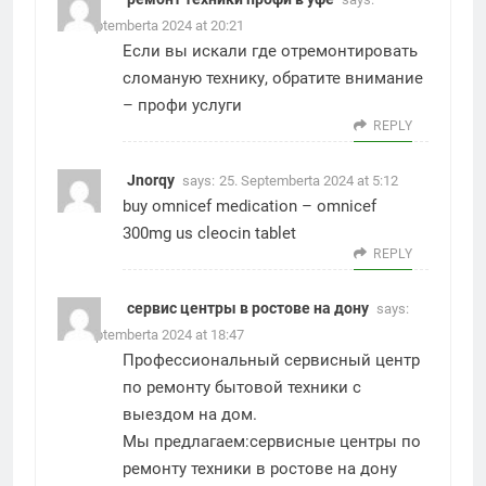
24. Septemberta 2024 at 20:21
Если вы искали где отремонтировать
сломаную технику, обратите внимание
–
профи услуги
REPLY
Jnorqy
says:
25. Septemberta 2024 at 5:12
buy omnicef medication –
omnicef
300mg us
cleocin tablet
REPLY
сервис центры в ростове на дону
says:
25. Septemberta 2024 at 18:47
Профессиональный сервисный центр
по ремонту бытовой техники с
выездом на дом.
Мы предлагаем:
сервисные центры по
ремонту техники в ростове на дону