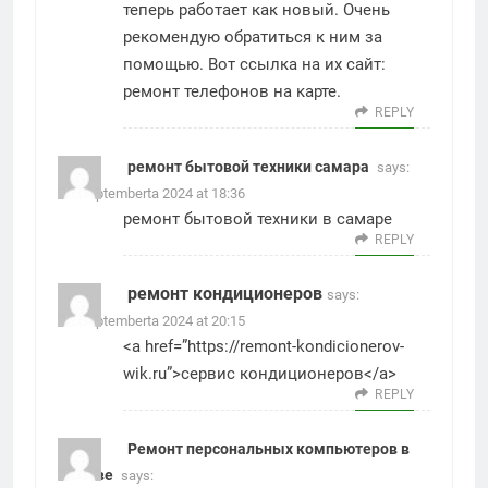
теперь работает как новый. Очень
рекомендую обратиться к ним за
помощью. Вот ссылка на их сайт:
ремонт телефонов на карте
.
REPLY
ремонт бытовой техники самара
says:
19. Septemberta 2024 at 18:36
ремонт бытовой техники в самаре
REPLY
ремонт кондиционеров
says:
19. Septemberta 2024 at 20:15
<a href=”https://remont-kondicionerov-
wik.ru”>сервис кондиционеров</a>
REPLY
Ремонт персональных компьютеров в
Москве
says: