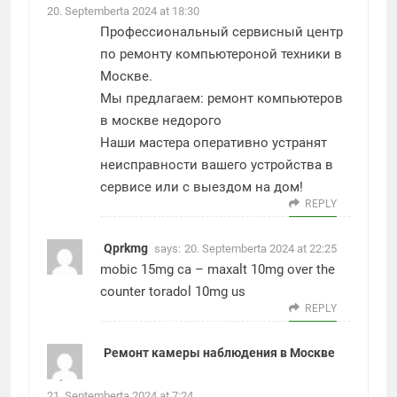
20. Septemberta 2024 at 18:30
Профессиональный сервисный центр
по ремонту компьютероной техники в
Москве.
Мы предлагаем:
ремонт компьютеров
в москве недорого
Наши мастера оперативно устранят
неисправности вашего устройства в
сервисе или с выездом на дом!
REPLY
Qprkmg
says:
20. Septemberta 2024 at 22:25
mobic 15mg ca –
maxalt 10mg over the
counter
toradol 10mg us
REPLY
Ремонт камеры наблюдения в Москве
says:
21. Septemberta 2024 at 7:24