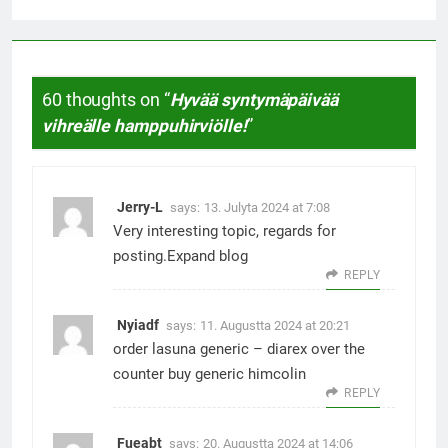
60 thoughts on “
Hyvää syntymäpäivää
vihreälle hamppuhirviölle!
”
Jerry-L
says:
13. Julyta 2024 at 7:08
Very interesting topic, regards for
posting.
Expand blog
REPLY
Nyiadf
says:
11. Augustta 2024 at 20:21
order lasuna generic –
diarex over the
counter
buy generic himcolin
REPLY
Fueabt
says:
20. Augustta 2024 at 14:06