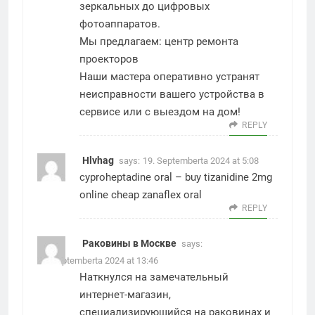
зеркальных до цифровых
фотоаппаратов.
Мы предлагаем:
центр ремонта
проекторов
Наши мастера оперативно устранят
неисправности вашего устройства в
сервисе или с выездом на дом!
REPLY
Hlvhag
says:
19. Septemberta 2024 at 5:08
cyproheptadine oral –
buy tizanidine 2mg
online cheap
zanaflex oral
REPLY
Раковины в Москве
says:
19. Septemberta 2024 at 13:46
Наткнулся на замечательный
интернет-магазин,
специализирующийся на раковинах и