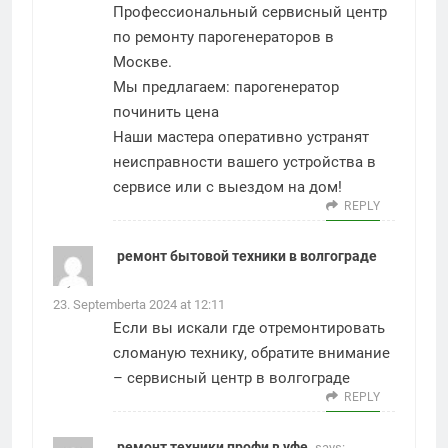
Профессиональный сервисный центр
по ремонту парогенераторов в
Москве.
Мы предлагаем:
парогенератор
починить цена
Наши мастера оперативно устранят
неисправности вашего устройства в
сервисе или с выездом на дом!
REPLY
ремонт бытовой техники в волгограде
says:
23. Septemberta 2024 at 12:11
Если вы искали где отремонтировать
сломаную технику, обратите внимание
–
сервисный центр в волгограде
REPLY
ремонт техники профи в уфе
says: