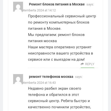
Ремонт блоков питания в Москве
says:
19. Septemberta 2024 at 14:12
Профессиональный сервисный центр
по ремонту компьютерных блоков
питания в Москве.
Мы предлагаем:
ремонт блоков
питания москва
Наши мастера оперативно устранят
неисправности вашего устройства в
сервисе или с выездом на дом!
REPLY
ремонт телефонов москва
says:
19. Septemberta 2024 at 16:43
Недавно разбил экран своего
телефона и обратился в этот
сервисный центр. Ребята быстро и
качественно починили устройство,