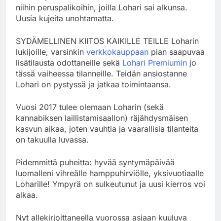
niihin peruspalikoihin, joilla Lohari sai alkunsa.
Uusia kujeita unohtamatta.
SYDÄMELLINEN KIITOS KAIKILLE TEILLE Loharin
lukijoille, varsinkin
verkkokauppaan
pian saapuvaa
lisätilausta odottaneille sekä
Lohari Premiumin
jo
tässä vaiheessa tilanneille. Teidän ansiostanne
Lohari on pystyssä ja jatkaa toimintaansa.
Vuosi 2017 tulee olemaan Loharin (sekä
kannabiksen laillistamisaallon) räjähdysmäisen
kasvun aikaa, joten vauhtia ja vaarallisia tilanteita
on takuulla luvassa.
Pidemmittä puheitta: hyvää syntymäpäivää
luomalleni vihreälle hamppuhirviölle, yksivuotiaalle
Loharille! Ympyrä on sulkeutunut ja uusi kierros voi
alkaa.
Nyt allekirjoittaneella vuorossa asiaan kuuluva