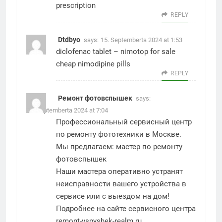
prescription
REPLY
Dtdbyo
says:
15. Septemberta 2024 at 1:53
diclofenac tablet –
nimotop for sale
cheap nimodipine pills
REPLY
Ремонт фотовспышек
says:
18. Septemberta 2024 at 7:04
Профессиональный сервисный центр
по ремонту фототехники в Москве.
Мы предлагаем:
мастер по ремонту
фотовспышек
Наши мастера оперативно устранят
неисправности вашего устройства в
сервисе или с выездом на дом!
Подробнее на сайте сервисного центра
remont-vspyshek-realm.ru