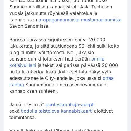
kannabisuutisointinsa tasoa, ja eritoten koko
Suomen virallisen kannabistrolli Asta Tenhusen
vuosia jatkunutta röyhkeää valehtelua ja
kannabiksen
propagandamaista mustamaalaamista
Savon Sanomissa.
Parissa päivässä kirjoitukseni sai yli 20 000
lukukertaa, ja siitä suuttuneena SS-lehti sulki koko
blogini miltei välittömästi. No, julkaisin
sensuroidun kirjoitukseni heti perään
omilla
kotisivuillani
ja teksti sai parissa päivässä 20 000
uutta lukukertaa lisää (kiitokset tätä näkyvyyttä
edesauttaneelle City-lehdelle, joka uskalsi
ottaa
kantaa
Suomen medioiden asennevammaan
kannabiksen suhteen).
Ja näin “vihreä”
puolestapuhuja-adepti
sekä
tiedolla taisteleva kannabiskaarti
aloittivat
toimintansa.
Viraali ilmiö on yksi Vihreän Lohikäärmeen