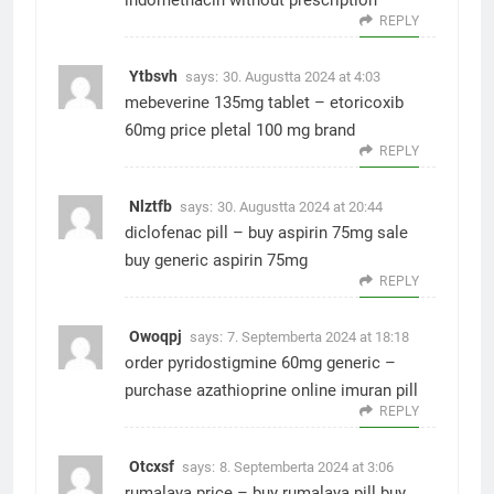
indomethacin without prescription
REPLY
Ytbsvh
says:
30. Augustta 2024 at 4:03
mebeverine 135mg tablet –
etoricoxib
60mg price
pletal 100 mg brand
REPLY
Nlztfb
says:
30. Augustta 2024 at 20:44
diclofenac pill –
buy aspirin 75mg sale
buy generic aspirin 75mg
REPLY
Owoqpj
says:
7. Septemberta 2024 at 18:18
order pyridostigmine 60mg generic –
purchase azathioprine online
imuran pill
REPLY
Otcxsf
says:
8. Septemberta 2024 at 3:06
rumalaya price –
buy rumalaya pill
buy