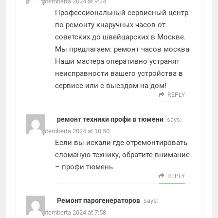
22. Septemberta 2024 at 9:34
Профессиональный сервисный центр
по ремонту кнаручных часов от
советских до швейцарских в Москве.
Мы предлагаем:
ремонт часов москва
Наши мастера оперативно устранят
неисправности вашего устройства в
сервисе или с выездом на дом!
REPLY
ремонт техники профи в тюмени
says:
22. Septemberta 2024 at 10:50
Если вы искали где отремонтировать
сломаную технику, обратите внимание
–
профи тюмень
REPLY
Ремонт парогенераторов
says:
23. Septemberta 2024 at 7:58