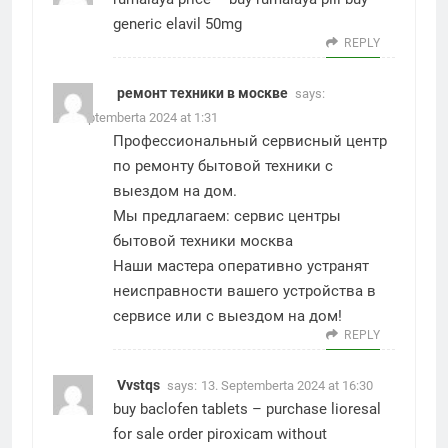
generic elavil 50mg
REPLY
ремонт техники в москве
says:
13. Septemberta 2024 at 1:31
Профессиональный сервисный центр
по ремонту бытовой техники с
выездом на дом.
Мы предлагаем:
сервис центры
бытовой техники москва
Наши мастера оперативно устранят
неисправности вашего устройства в
сервисе или с выездом на дом!
REPLY
Vvstqs
says:
13. Septemberta 2024 at 16:30
buy baclofen tablets –
purchase lioresal
for sale
order piroxicam without