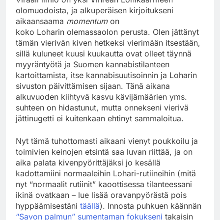
olomuodoista, ja alkuperäisen kirjoitukseni
aikaansaama
momentum
on
koko Loharin olemassaolon perusta. Olen jättänyt
tämän vierivän kiven hetkeksi vierimään itsestään,
sillä kuluneet kuusi kuukautta ovat olleet täynnä
myyräntyötä ja Suomen kannabistilanteen
kartoittamista, itse kannabisuutisoinnin ja Loharin
sivuston päivittämisen sijaan. Tänä aikana
alkuvuoden kiihtyvä kasvu kävijämäärien yms.
suhteen on hidastunut, mutta onnekseni vierivä
jättinugetti ei kuitenkaan ehtinyt sammaloitua.
Nyt tämä tuhottomasti aikaani vienyt poukkoilu ja
toimivien keinojen etsintä saa luvan riittää, ja on
aika palata kivenpyörittäjäksi jo kesällä
kadottamiini normaaleihin Lohari-rutiineihin (mitä
nyt “normaalit rutiinit” kaoottisessa tilanteessani
ikinä ovatkaan – lue lisää oravanpyörästä pois
hyppäämisestäni
täällä
). Innosta puhkuen käännän
“Savon palmun” sumentaman fokukseni
takaisin