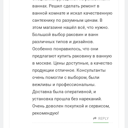
ваннах. Решил сделать ремонт в
ванной комнате и искал качественную
сантехнику по разумным ценам. В
этом магазине нашёл всё, что нужно.
Большой выбор раковин и ванн
различных типов и дизайнов.
Особенно понравилось, что они
предлагают
купить раковину в ванную
в москве
. Цены доступные, а качество
продукции отличное. Консультанты
очень помогли с выбором, были
вежливы и профессиональны.
Доставка была оперативной, и
установка прошла без нареканий.
Очень доволен покупкой и сервисом,
рекомендую!
REPLY