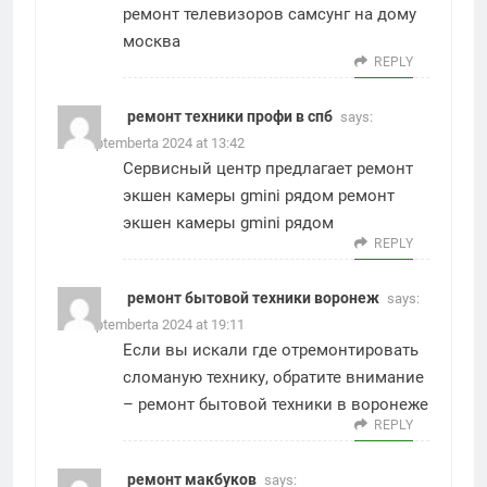
ремонт телевизоров самсунг на дому
москва
REPLY
ремонт техники профи в спб
says:
27. Septemberta 2024 at 13:42
Сервисный центр предлагает ремонт
экшен камеры gmini рядом
ремонт
экшен камеры gmini рядом
REPLY
ремонт бытовой техники воронеж
says:
28. Septemberta 2024 at 19:11
Если вы искали где отремонтировать
сломаную технику, обратите внимание
–
ремонт бытовой техники в воронеже
REPLY
ремонт макбуков
says: