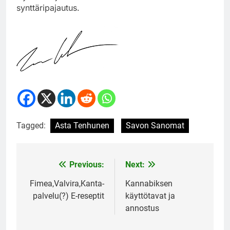
synttäripajautus.
Tagged:
Asta Tenhunen
Savon Sanomat
Previous:
Next:
Post
navigation
Fimea,Valvira,Kanta-
Kannabiksen
palvelu(?) E-reseptit
käyttötavat ja
annostus