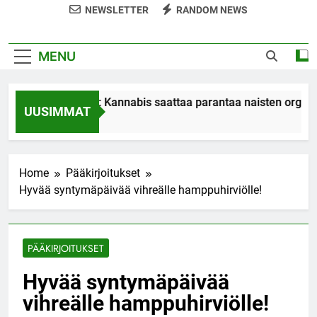
NEWSLETTER
RANDOM NEWS
MENU
Tutkimus: Kannabis saattaa parantaa naisten orgasmeja
UUSIMMAT
7 Years Ago
Home
Pääkirjoitukset
Hyvää syntymäpäivää vihreälle hamppuhirviölle!
PÄÄKIRJOITUKSET
Hyvää syntymäpäivää
vihreälle hamppuhirviölle!