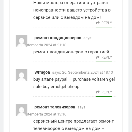
Наши мастера оперативно устранят
неисправности вашего устройства в
сервисе или с выездом на дом!
REPLY
ремонт кондиционеров
says:
25. Septemberta 2024 at 21:18
ремонт кондиционеров с гарантией
REPLY
Wrmgoa
says:
26. Septemberta 2024 at 18:10
buy artane paypal –
purchase voltaren gel
sale
buy emulgel cheap
REPLY
ремонт телевизоров
says:
27. Septemberta 2024 at 13:16
сервисный центре предлагает ремонт
телевизоров с выездом на дом –