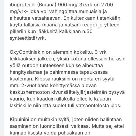
ibuprofeiini (Burana) 900 mg/ 3xvrk on 2700
mg/vrk- joka voi vahingoittaa munuaisia ja
aiheuttaa vatsahaavan. En kuitenkaan tietenkään
käytä tällaisia määriä ja vatsani reagoi jo yhteen
pilleriin kun lääkkeitä kaikkiaan n.50
synteettistä/vrk.
OxyContiniakin on aiemmin kokeiltu. 3 vrk
leikkauksen jälkeen, yksin kotona ollessani heräsin
yöllä outoon tunteeseen kun se aiheuttaa
hengityslamaa ja pahimmassa tapauksessa
kuoleman. Kipusairauksiini on monta eri syytä,
mm. 2-vuotiaana kehittymässä olevan
keskushermoston kivunsäätelyjärjestelmän pysyvä
vaurio, kun kaaduin ullakolla olleelle kaupan
lasitiskille niin että suolet tuli vatsaontelosta ulos.
Kipuihini on muitakin syitä, joten niiden hallintaan
saaminen on luonnollisesti vaikeaa. Mutta se, ettei
kannabiksesta voida puhuakaan on