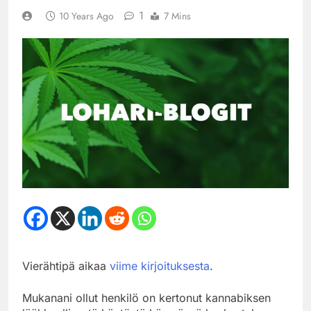
1
10 Years Ago
7 Mins
Vierähtipä aikaa
viime kirjoituksesta
.
Mukanani ollut henkilö on kertonut kannabiksen