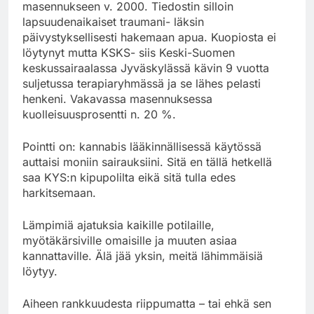
masennukseen v. 2000. Tiedostin silloin
lapsuudenaikaiset traumani- läksin
päivystyksellisesti hakemaan apua. Kuopiosta ei
löytynyt mutta KSKS- siis Keski-Suomen
keskussairaalassa Jyväskylässä kävin 9 vuotta
suljetussa terapiaryhmässä ja se lähes pelasti
henkeni. Vakavassa masennuksessa
kuolleisuusprosentti n. 20 %.
Pointti on: kannabis lääkinnällisessä käytössä
auttaisi moniin sairauksiini. Sitä en tällä hetkellä
saa KYS:n kipupolilta eikä sitä tulla edes
harkitsemaan.
Lämpimiä ajatuksia kaikille potilaille,
myötäkärsiville omaisille ja muuten asiaa
kannattaville. Älä jää yksin, meitä lähimmäisiä
löytyy.
Aiheen rankkuudesta riippumatta – tai ehkä sen