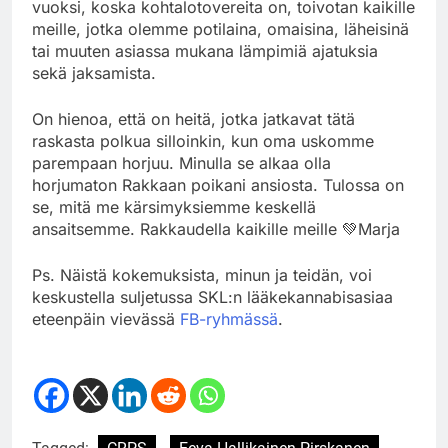
vuoksi, koska kohtalotovereita on, toivotan kaikille
meille, jotka olemme potilaina, omaisina, läheisinä
tai muuten asiassa mukana lämpimiä ajatuksia
sekä jaksamista.
On hienoa, että on heitä, jotka jatkavat tätä
raskasta polkua silloinkin, kun oma uskomme
parempaan horjuu. Minulla se alkaa olla
horjumaton Rakkaan poikani ansiosta. Tulossa on
se, mitä me kärsimyksiemme keskellä
ansaitsemme. Rakkaudella kaikille meille 💚Marja
Ps. Näistä kokemuksista, minun ja teidän, voi
keskustella suljetussa SKL:n lääkekannabisasiaa
eteenpäin vievässä
FB-ryhmässä
.