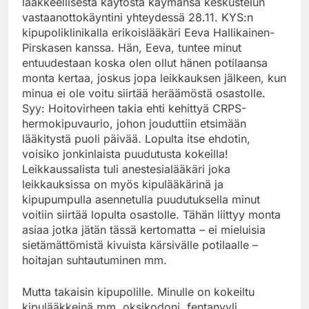
lääkkeellisestä käytöstä käymänsä keskustelun
vastaanottokäyntini yhteydessä 28.11. KYS:n
kipupoliklinikalla erikoislääkäri Eeva Hallikainen-
Pirskasen kanssa. Hän, Eeva, tuntee minut
entuudestaan koska olen ollut hänen potilaansa
monta kertaa, joskus jopa leikkauksen jälkeen, kun
minua ei ole voitu siirtää heräämöstä osastolle.
Syy: Hoitovirheen takia ehti kehittyä CRPS-
hermokipuvaurio, johon jouduttiin etsimään
lääkitystä puoli päivää. Lopulta itse ehdotin,
voisiko jonkinlaista puudutusta kokeilla!
Leikkaussalista tuli anestesialääkäri joka
leikkauksissa on myös kipulääkärinä ja
kipupumpulla asennetulla puudutuksella minut
voitiin siirtää lopulta osastolle. Tähän liittyy monta
asiaa jotka jätän tässä kertomatta – ei mieluisia
sietämättömistä kivuista kärsivälle potilaalle –
hoitajan suhtautuminen mm.
Mutta takaisin kipupolille. Minulle on kokeiltu
kipulääkkeinä mm. oksikodoni, fentanyyli,