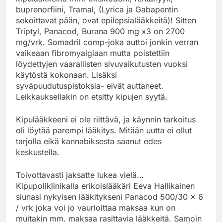
buprenorfiini, Tramal, (Lyrica ja Gabapentin
sekoittavat pään, ovat epilepsialääkkeitä)! Sitten
Triptyl, Panacod, Burana 900 mg x3 on 2700
mg/vrk. Somadril comp-joka auttoi jonkin verran
vaikeaan fibromyalgiaan mutta poistettiin
löydettyjen vaarallisten sivuvaikutusten vuoksi
käytöstä kokonaan. Lisäksi
syväpuudutuspistoksia- eivät auttaneet.
Leikkauksellakin on etsitty kipujen syytä.
Kipulääkkeeni ei ole riittävä, ja käynnin tarkoitus
oli löytää parempi lääkitys. Mitään uutta ei ollut
tarjolla eikä kannabiksesta saanut edes
keskustella.
Toivottavasti jaksatte lukea vielä…
Kipupoliklinikalla erikoislääkäri Eeva Hallikainen
siunasi nykyisen lääkitykseni Panacod 500/30 x 6
/ vrk joka voi jo vaurioittaa maksaa kun on
muitakin mm. maksaa rasittavia lääkkeitä. Samoin