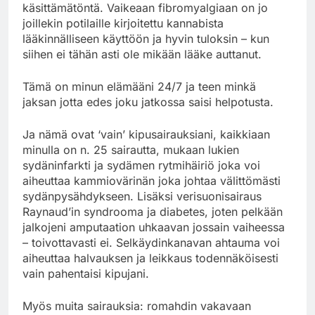
käsittämätöntä. Vaikeaan fibromyalgiaan on jo
joillekin potilaille kirjoitettu kannabista
lääkinnälliseen käyttöön ja hyvin tuloksin – kun
siihen ei tähän asti ole mikään lääke auttanut.
Tämä on minun elämääni 24/7 ja teen minkä
jaksan jotta edes joku jatkossa saisi helpotusta.
Ja nämä ovat ‘vain’ kipusairauksiani, kaikkiaan
minulla on n. 25 sairautta, mukaan lukien
sydäninfarkti ja sydämen rytmihäiriö joka voi
aiheuttaa kammiovärinän joka johtaa välittömästi
sydänpysähdykseen. Lisäksi verisuonisairaus
Raynaud’in syndrooma ja diabetes, joten pelkään
jalkojeni amputaation uhkaavan jossain vaiheessa
– toivottavasti ei. Selkäydinkanavan ahtauma voi
aiheuttaa halvauksen ja leikkaus todennäköisesti
vain pahentaisi kipujani.
Myös muita sairauksia: romahdin vakavaan