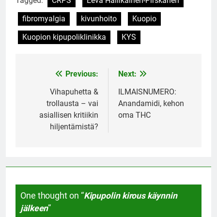
Tagged:
CRPS
Eeva Hallikainen-Pirskanen
fibromyalgia
kivunhoito
Kuopio
Kuopion kipupoliklinikka
KYS
Previous:
Next:
Post
navigation
Vihapuhetta &
ILMAISNUMERO:
trollausta – vai
Anandamidi, kehon
asiallisen kritiikin
oma THC
hiljentämistä?
One thought on “
Kipupolin kirous käynnin
jälkeen
”