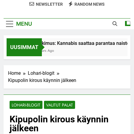
NEWSLETTER
RANDOM NEWS
MENU
Tutkimus: Kannabis saattaa parantaa naisten o
UUSIMMAT
7 Years Ago
Home
Lohari-blogit
Kipupolin kirous käynnin jälkeen
LOHARI-BLOGIT
VALITUT PALAT
Kipupolin kirous käynnin
jälkeen