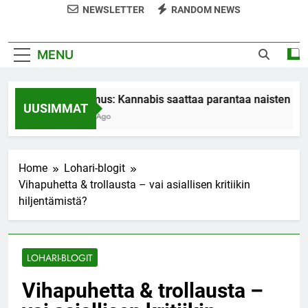
NEWSLETTER
RANDOM NEWS
MENU
Tutkimus: Kannabis saattaa parantaa naisten orga
UUSIMMAT
7 Years Ago
Home
Lohari-blogit
Vihapuhetta & trollausta – vai asiallisen kritiikin
hiljentämistä?
LOHARI-BLOGIT
Vihapuhetta & trollausta –