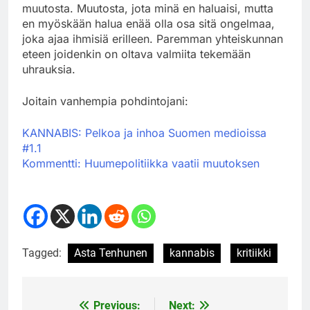
muutosta. Muutosta, jota minä en haluaisi, mutta
en myöskään halua enää olla osa sitä ongelmaa,
joka ajaa ihmisiä erilleen. Paremman yhteiskunnan
eteen joidenkin on oltava valmiita tekemään
uhrauksia.
Joitain vanhempia pohdintojani:
KANNABIS: Pelkoa ja inhoa Suomen medioissa
#1.1
Kommentti: Huumepolitiikka vaatii muutoksen
Tagged:
Asta Tenhunen
kannabis
kritiikki
Previous:
Next:
Post