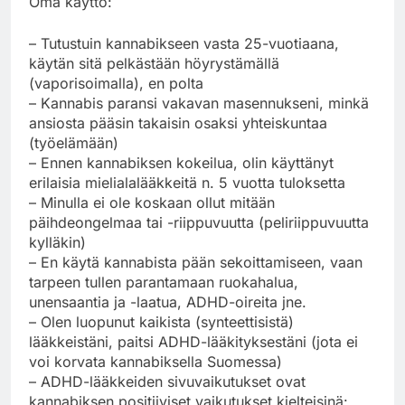
Oma käyttö:
– Tutustuin kannabikseen vasta 25-vuotiaana,
käytän sitä pelkästään höyrystämällä
(vaporisoimalla), en polta
– Kannabis paransi vakavan masennukseni, minkä
ansiosta pääsin takaisin osaksi yhteiskuntaa
(työelämään)
– Ennen kannabiksen kokeilua, olin käyttänyt
erilaisia mielialalääkkeitä n. 5 vuotta tuloksetta
– Minulla ei ole koskaan ollut mitään
päihdeongelmaa tai -riippuvuutta (peliriippuvuutta
kylläkin)
– En käytä kannabista pään sekoittamiseen, vaan
tarpeen tullen parantamaan ruokahalua,
unensaantia ja -laatua, ADHD-oireita jne.
– Olen luopunut kaikista (synteettisistä)
lääkkeistäni, paitsi ADHD-lääkityksestäni (jota ei
voi korvata kannabiksella Suomessa)
– ADHD-lääkkeiden sivuvaikutukset ovat
kannabiksen positiiviset vaikutukset kielteisinä: