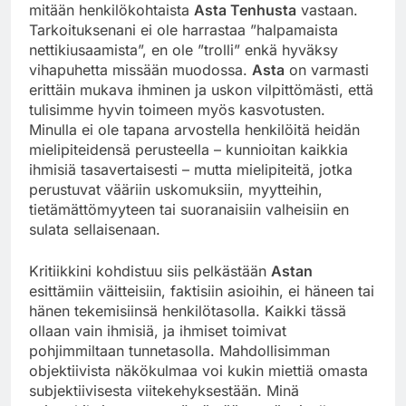
mitään henkilökohtaista
Asta Tenhusta
vastaan.
Tarkoituksenani ei ole harrastaa ”halpamaista
nettikiusaamista”, en ole ”trolli” enkä hyväksy
vihapuhetta missään muodossa.
Asta
on varmasti
erittäin mukava ihminen ja uskon vilpittömästi, että
tulisimme hyvin toimeen myös kasvotusten.
Minulla ei ole tapana arvostella henkilöitä heidän
mielipiteidensä perusteella – kunnioitan kaikkia
ihmisiä tasavertaisesti – mutta mielipiteitä, jotka
perustuvat vääriin uskomuksiin, myytteihin,
tietämättömyyteen tai suoranaisiin valheisiin en
sulata sellaisenaan.
Kritiikkini kohdistuu siis pelkästään
Astan
esittämiin väitteisiin, faktisiin asioihin, ei häneen tai
hänen tekemisiinsä henkilötasolla. Kaikki tässä
ollaan vain ihmisiä, ja ihmiset toimivat
pohjimmiltaan tunnetasolla. Mahdollisimman
objektiivista näkökulmaa voi kukin miettiä omasta
subjektiivisesta viitekehyksestään. Minä