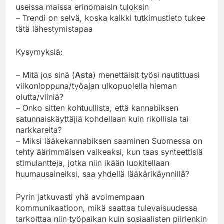
useissa maissa erinomaisin tuloksin
– Trendi on selvä, koska kaikki tutkimustieto tukee
tätä lähestymistapaa
Kysymyksiä:
– Mitä jos sinä (
Asta
) menettäisit työsi nautittuasi
viikonloppuna/työajan ulkopuolella hieman
olutta/viiniä?
– Onko sitten kohtuullista, että kannabiksen
satunnaiskäyttäjiä kohdellaan kuin rikollisia tai
narkkareita?
– Miksi lääkekannabiksen saaminen Suomessa on
tehty äärimmäisen vaikeaksi, kun taas synteettisiä
stimulantteja, jotka niin ikään luokitellaan
huumausaineiksi, saa yhdellä lääkärikäynnillä?
Pyrin jatkuvasti yhä avoimempaan
kommunikaatioon, mikä saattaa tulevaisuudessa
tarkoittaa niin työpaikan kuin sosiaalisten piirienkin