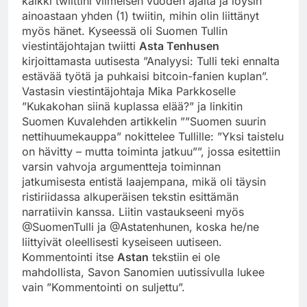
kaikki twiittini viimeisen vuoden ajalta ja löysin
ainoastaan yhden (1) twiitin, mihin olin liittänyt
myös hänet. Kyseessä oli Suomen Tullin
viestintäjohtajan twiitti
Asta Tenhusen
kirjoittamasta uutisesta ”Analyysi: Tulli teki ennalta
estävää työtä ja puhkaisi bitcoin-fanien kuplan”.
Vastasin viestintäjohtaja Mika Parkkoselle
”Kukakohan siinä kuplassa elää?” ja linkitin
Suomen Kuvalehden artikkelin ””Suomen suurin
nettihuumekauppa” nokittelee Tullille: ”Yksi taistelu
on hävitty – mutta toiminta jatkuu””, jossa esitettiin
varsin vahvoja argumentteja toiminnan
jatkumisesta entistä laajempana, mikä oli täysin
ristiriidassa alkuperäisen tekstin esittämän
narratiivin kanssa. Liitin vastaukseeni myös
@SuomenTulli ja @Astatenhunen, koska he/ne
liittyivät oleellisesti kyseiseen uutiseen.
Kommentointi itse
Astan
tekstiin ei ole
mahdollista, Savon Sanomien uutissivulla lukee
vain ”Kommentointi on suljettu”.