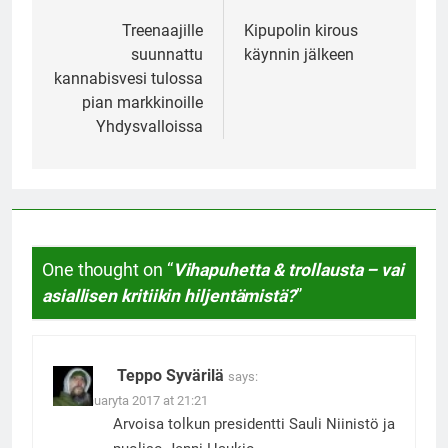
navigation
Treenaajille
Kipupolin kirous
suunnattu
käynnin jälkeen
kannabisvesi tulossa
pian markkinoille
Yhdysvalloissa
One thought on “
Vihapuhetta & trollausta – vai
asiallisen kritiikin hiljentämistä?
”
Teppo Syvärilä
says:
18. Januaryta 2017 at 21:21
Arvoisa tolkun presidentti Sauli Niinistö ja