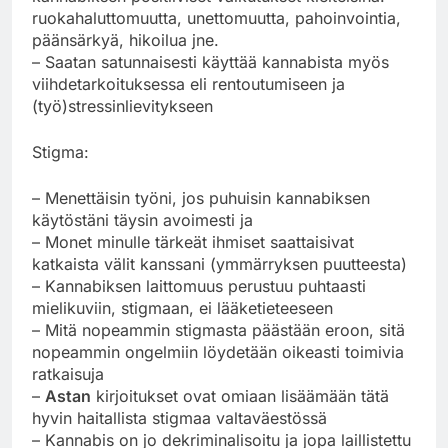
ruokahaluttomuutta, unettomuutta, pahoinvointia,
päänsärkyä, hikoilua jne.
– Saatan satunnaisesti käyttää kannabista myös
viihdetarkoituksessa eli rentoutumiseen ja
(työ)stressinlievitykseen
Stigma:
– Menettäisin työni, jos puhuisin kannabiksen
käytöstäni täysin avoimesti ja
– Monet minulle tärkeät ihmiset saattaisivat
katkaista välit kanssani (ymmärryksen puutteesta)
– Kannabiksen laittomuus perustuu puhtaasti
mielikuviin, stigmaan, ei lääketieteeseen
– Mitä nopeammin stigmasta päästään eroon, sitä
nopeammin ongelmiin löydetään oikeasti toimivia
ratkaisuja
–
Astan
kirjoitukset ovat omiaan lisäämään tätä
hyvin haitallista stigmaa valtaväestössä
– Kannabis on jo dekriminalisoitu ja jopa laillistettu