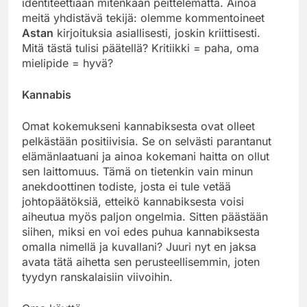
identiteettiään mitenkään peittelemättä. Ainoa
meitä yhdistävä tekijä: olemme kommentoineet
Astan
kirjoituksia asiallisesti, joskin kriittisesti.
Mitä tästä tulisi päätellä? Kritiikki = paha, oma
mielipide = hyvä?
Kannabis
Omat kokemukseni kannabiksesta ovat olleet
pelkästään positiivisia. Se on selvästi parantanut
elämänlaatuani ja ainoa kokemani haitta on ollut
sen laittomuus. Tämä on tietenkin vain minun
anekdoottinen todiste, josta ei tule vetää
johtopäätöksiä, etteikö kannabiksesta voisi
aiheutua myös paljon ongelmia. Sitten päästään
siihen, miksi en voi edes puhua kannabiksesta
omalla nimellä ja kuvallani? Juuri nyt en jaksa
avata tätä aihetta sen perusteellisemmin, joten
tyydyn ranskalaisiin viivoihin.