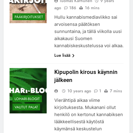
Tuomas Karhunen
9 years
ago
186
16 mins
Hullu kannabismediaviikko sai
PÄÄKIRJOITUKSET
arvoisensa päätöksen
sunnuntaina, ja tällä viikolla uusi
aikakausi Suomen
kannabiskeskustelussa voi alkaa.
Lue lisää
Kipupolin kirous käynnin
jälkeen
10 years ago
1
7 mins
LOHARI-BLOGIT
Vierähtipä aikaa viime
kirjoituksesta. Mukanani ollut
VALITUT PALAT
henkilö on kertonut kannabiksen
lääkkeellisestä käytöstä
käymänsä keskustelun