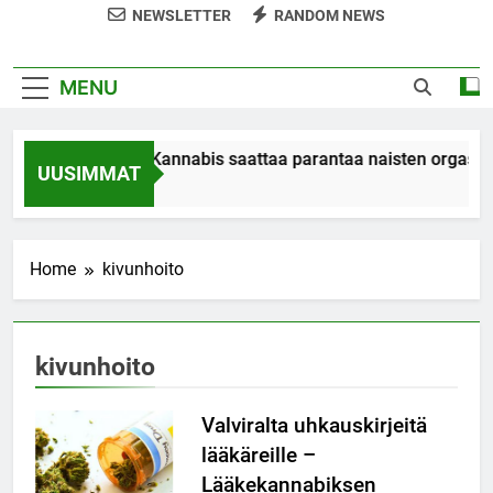
NEWSLETTER
RANDOM NEWS
MENU
Tutkimus: Kannabis saattaa parantaa naisten orgasme
UUSIMMAT
7 Years Ago
Home
kivunhoito
kivunhoito
Valviralta uhkauskirjeitä
lääkäreille –
Lääkekannabiksen