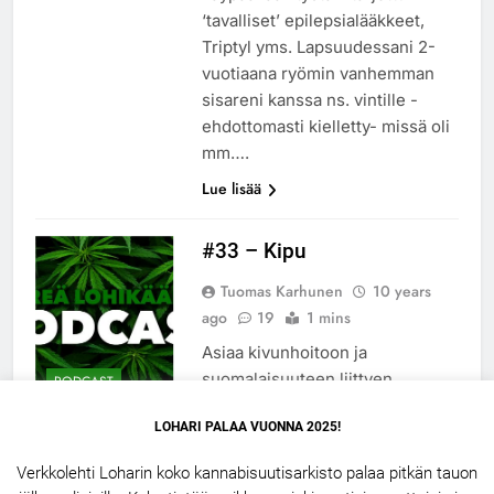
‘tavalliset’ epilepsialääkkeet,
Triptyl yms. Lapsuudessani 2-
vuotiaana ryömin vanhemman
sisareni kanssa ns. vintille -
ehdottomasti kielletty- missä oli
mm….
Lue lisää
#33 – Kipu
Tuomas Karhunen
10 years
ago
19
1 mins
Asiaa kivunhoitoon ja
suomalaisuuteen liittyen.
PODCAST
Lue lisää
LOHARI PALAA VUONNA 2025!
Verkkolehti Loharin koko kannabisuutisarkisto palaa pitkän tauon