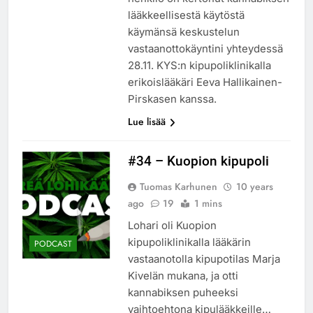
lääkkeellisestä käytöstä
käymänsä keskustelun
vastaanottokäyntini yhteydessä
28.11. KYS:n kipupoliklinikalla
erikoislääkäri Eeva Hallikainen-
Pirskasen kanssa.
Lue lisää
#34 – Kuopion kipupoli
Tuomas Karhunen
10 years
ago
19
1 mins
Lohari oli Kuopion
kipupoliklinikalla lääkärin
PODCAST
vastaanotolla kipupotilas Marja
Kivelän mukana, ja otti
kannabiksen puheeksi
vaihtoehtona kipulääkkeille…