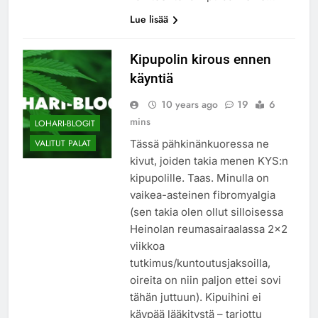
Lue lisää
Kipupolin kirous ennen
käyntiä
10 years ago
19
6
mins
LOHARI-BLOGIT
Tässä pähkinänkuoressa ne
VALITUT PALAT
kivut, joiden takia menen KYS:n
kipupolille. Taas. Minulla on
vaikea-asteinen fibromyalgia
(sen takia olen ollut silloisessa
Heinolan reumasairaalassa 2×2
viikkoa
tutkimus/kuntoutusjaksoilla,
oireita on niin paljon ettei sovi
tähän juttuun). Kipuihini ei
käypää lääkitystä – tarjottu