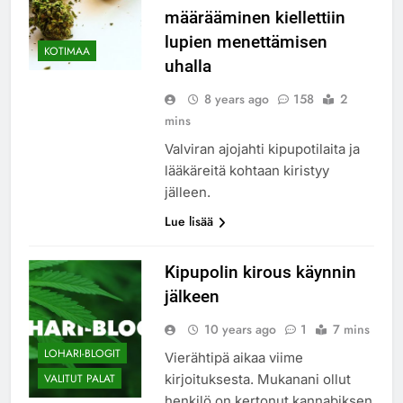
määrääminen kiellettiin
lupien menettämisen
KOTIMAA
uhalla
8 years ago
158
2
mins
Valviran ajojahti kipupotilaita ja
lääkäreitä kohtaan kiristyy
jälleen.
Lue lisää
Kipupolin kirous käynnin
jälkeen
10 years ago
1
7 mins
LOHARI-BLOGIT
Vierähtipä aikaa viime
kirjoituksesta. Mukanani ollut
VALITUT PALAT
henkilö on kertonut kannabiksen