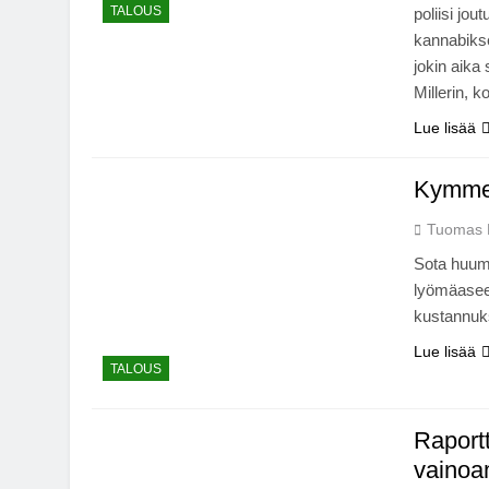
TALOUS
poliisi jou
kannabikse
jokin aika
Millerin, 
Lue lisää
Kymmen
Tuomas 
Sota huume
lyömäasee
kustannuks
Lue lisää
TALOUS
Raportt
vainoa