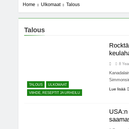
Home
Ulkomaat
Talous
7 Years Ago
Michael J. Fo
7 Years Ago
Kannabista de
Talous
7 Years Ago
Meksiko ääne
Rocktä
7 Years Ago
keula
8 Yea
Kanadalain
Simmonsin
TALOUS
ULKOMAAT
Lue lisää
VIIHDE, RESEPTIT JA URHEILU
USA:n 
saamast