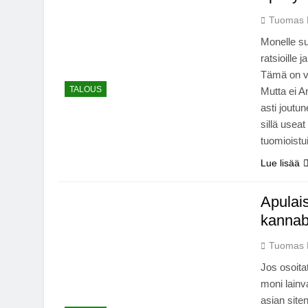
Tuomas 
Monelle suo
ratsioille 
Tämä on vi
TALOUS
Mutta ei A
asti joutun
sillä usea
tuomioist
Lue lisää
Apulais
kannab
Tuomas 
Jos osoita
moni lainva
asian site