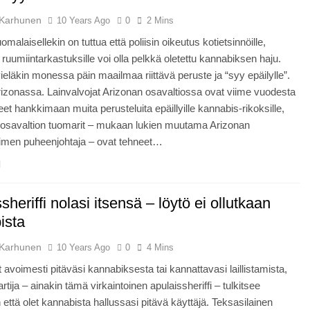
Karhunen
10 Years Ago
0
2 Mins
malaisellekin on tuttua että poliisin oikeutus kotietsinnöille,
ja ruumiintarkastuksille voi olla pelkkä oletettu kannabiksen haju.
eläkin monessa päin maailmaa riittävä peruste ja “syy epäilylle”.
rizonassa. Lainvalvojat Arizonan osavaltiossa ovat viime vuodesta
eet hankkimaan muita perusteluita epäillyille kannabis-rikoksille,
t osavaltion tuomarit – mukaan lukien muutama Arizonan
uimen puheenjohtaja – ovat tehneet…
sheriffi nolasi itsensä – löytö ei ollutkaan
ista
Karhunen
10 Years Ago
0
4 Mins
t avoimesti pitäväsi kannabiksesta tai kannattavasi laillistamista,
rtija – ainakin tämä virkaintoinen apulaissheriffi – tulkitsee
n että olet kannabista hallussasi pitävä käyttäjä. Teksasilainen