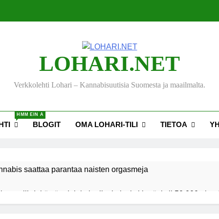
LOHARI.NET
Verkkolehti Lohari – Kannabisuutisia Suomesta ja maailmalta.
HMM EIN A
HTI
BLOGIT
OMA LOHARI-TILI
TIETOA
Y
nnabis saattaa parantaa naisten orgasmeja
ksen viihdekäytön dekriminalisoimiseksi keräsi yli 50 000 nime
akiehdotus sallisi kannabiksen kotikasvatuksen