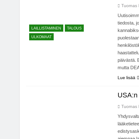
Tuomas 
Uutisoimm
tiedosta, 
LAILLISTAMINEN
TALOUS
kannabikse
ULKOMAAT
puolestaan
henkilöst
haastattel
päivästä. 
mutta DEA
Lue lisää
USA:n h
Tuomas 
Yhdysvalta
lääketiete
edistysask
aiempaa la