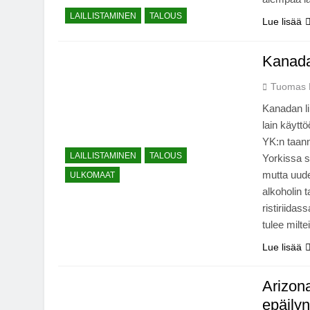
LAILLISTAMINEN
TALOUS
Lue lisää
Kanada 
Tuomas 
Kanadan li
lain käytt
YK:n taan
LAILLISTAMINEN
TALOUS
Yorkissa s
mutta uud
ULKOMAAT
alkoholin t
ristiriida
tulee milte
Lue lisää
Arizona
epäily