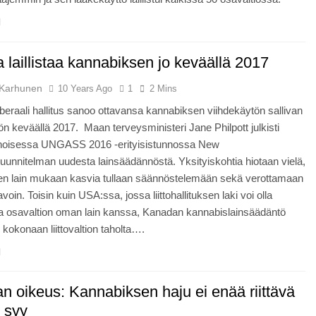
laillistaa kannabiksen jo keväällä 2017
Karhunen
10 Years Ago
1
2 Mins
beraali hallitus sanoo ottavansa kannabiksen viihdekäytön sallivan
öön keväällä 2017. Maan terveysministeri Jane Philpott julkisti
noisessa UNGASS 2016 -erityisistunnossa New
uunnitelman uudesta lainsäädännöstä. Yksityiskohtia hiotaan vielä,
en lain mukaan kasvia tullaan säännöstelemään sekä verottamaan
avoin. Toisin kuin USA:ssa, jossa liittohallituksen laki voi olla
ssa osavaltion oman lain kanssa, Kanadan kannabislainsäädäntö
i kokonaan liittovaltion taholta….
n oikeus: Kannabiksen haju ei enää riittävä
n syy