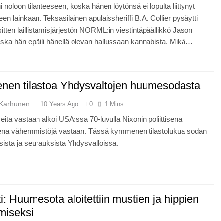
tui noloon tilanteeseen, koska hänen löytönsä ei lopulta liittynyt
en lainkaan. Teksasilainen apulaissheriffi B.A. Collier pysäytti
 sitten laillistamisjärjestön NORML:in viestintäpäällikkö Jason
koska hän epäili hänellä olevan hallussaan kannabista. Mikä…
en tilastoa Yhdysvaltojen huumesodasta
Karhunen
10 Years Ago
0
1 Mins
ita vastaan alkoi USA:ssa 70-luvulla Nixonin poliittisena
na vähemmistöjä vastaan. Tässä kymmenen tilastolukua sodan
ista ja seurauksista Yhdysvalloissa.
i: Huumesota aloitettiin mustien ja hippien
miseksi