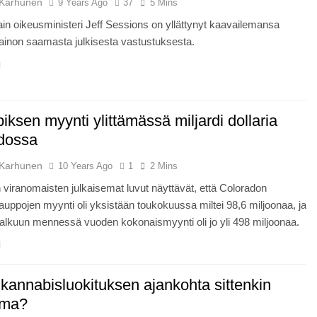
Karhunen
9 Years Ago
37
5 Mins
in oikeusministeri Jeff Sessions on yllättynyt kaavailemansa
ainon saamasta julkisesta vastustuksesta.
ksen myynti ylittämässä miljardi dollaria
dossa
Karhunen
10 Years Ago
1
2 Mins
 viranomaisten julkaisemat luvut näyttävät, että Coloradon
uppojen myynti oli yksistään toukokuussa miltei 98,6 miljoonaa, ja
lkuun mennessä vuoden kokonaismyynti oli jo yli 498 miljoonaa.
kannabisluokituksen ajankohta sittenkin
rma?