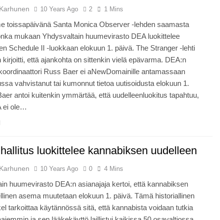
Karhunen
10 Years Ago
2
1 Mins
e toissapäivänä Santa Monica Observer -lehden saamasta
jonka mukaan Yhdysvaltain huumevirasto DEA luokittelee
n Schedule II -luokkaan elokuun 1. päivä. The Stranger -lehti
 kirjoitti, että ajankohta on sittenkin vielä epävarma. DEA:n
ökoordinaattori Russ Baer ei aNewDomainille antamassaan
ussa vahvistanut tai kumonnut tietoa uutisoidusta elokuun 1.
Baer antoi kuitenkin ymmärtää, että uudelleenluokitus tapahtuu,
 ei ole…
allitus luokittelee kannabiksen uudelleen
Karhunen
10 Years Ago
0
4 Mins
in huumevirasto DEA:n asianajaja kertoi, että kannabiksen
ellinen asema muutetaan elokuun 1. päivä. Tämä historiallinen
el tarkoittaa käytännössä sitä, että kannabista voidaan tutkia
ajemmin ja sen lääkekäyttö laillistui kaikissa 50 osavaltiossa.