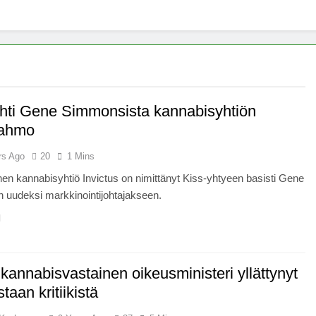
x -säätiö lääkekannabistutkimusten kannalla
mentiapotilaille – Uusi tutkimus Australiassa
stää kannabiksen viihdekäytön laillistamisesta
hti Gene Simmonsista kannabisyhtiön
hahmo
rs Ago
20
1 Mins
en kannabisyhtiö Invictus on nimittänyt Kiss-yhtyeen basisti Gene
 uudeksi markkinointijohtajakseen.
kannabisvastainen oikeusministeri yllättynyt
aan kritiikistä