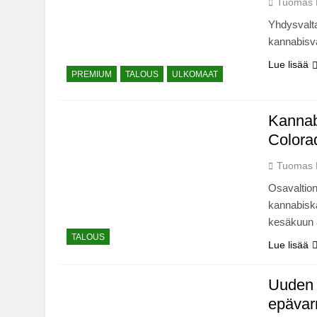
Tuomas 
Yhdysvalta
kannabisv
Lue lisää
PREMIUM
TALOUS
ULKOMAAT
Kannabi
Colora
Tuomas 
Osavaltion
kannabiska
kesäkuun a
TALOUS
Lue lisää
Uuden 
epäva