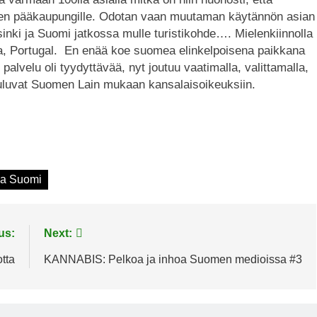
 sen pääkaupungille. Odotan vaan muutaman käytännön asian
sinki ja Suomi jatkossa mulle turistikohde…. Mielenkiinnolla
a, Portugal. En enää koe suomea elinkelpoisena paikkana
palvelu oli tyydyttävää, nyt joutuu vaatimalla, valittamalla,
uuluvat Suomen Lain mukaan kansalaisoikeuksiin.
a Suomi
us:
Next:
tta
KANNABIS: Pelkoa ja inhoa Suomen medioissa #3