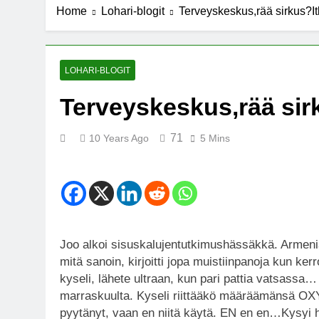
Home
Lohari-blogit
Terveyskeskus,rää sirkus?I
LOHARI-BLOGIT
Terveyskeskus,rää sir
71
10 Years Ago
5 Mins
Joo alkoi sisuskalujentutkimushässäkkä. Armenia
mitä sanoin, kirjoitti jopa muistiinpanoja kun kerr
kyseli, lähete ultraan, kun pari pattia vatsassa… 
marraskuulta. Kyseli riittääkö määräämänsä OXYT
pyytänyt, vaan en niitä käytä. EN en en…Kysyi