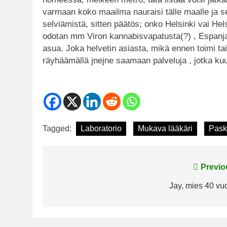
varmaan koko maailma nauraisi tälle maalle ja
selviämistä, sitten päätös; onko Helsinki vai Hel
odotan mm Viron kannabisvapatusta(?) , Espanj
asua. Joka helvetin asiasta, mikä ennen toimi tai 
räyhäämällä jnejne saamaan palveluja , jotka k
Tagged:
Laboratorio
Mukava lääkäri
Pask
Post
Previo
navigation
Jay, mies 40 vuo