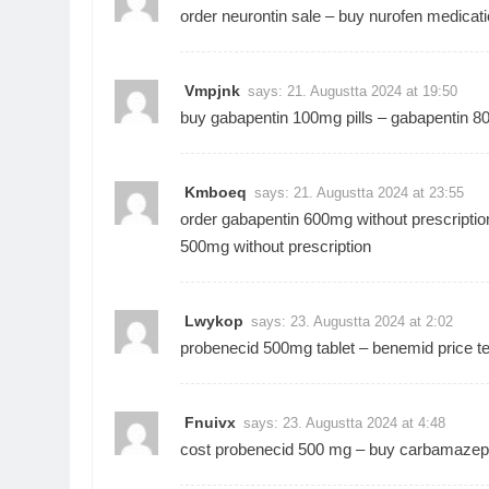
order neurontin sale –
buy nurofen medicat
Vmpjnk
says:
21. Augustta 2024 at 19:50
buy gabapentin 100mg pills –
gabapentin 8
Kmboeq
says:
21. Augustta 2024 at 23:55
order gabapentin 600mg without prescripti
500mg without prescription
Lwykop
says:
23. Augustta 2024 at 2:02
probenecid 500mg tablet –
benemid price
te
Fnuivx
says:
23. Augustta 2024 at 4:48
cost probenecid 500 mg –
buy carbamazepi