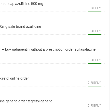
ion
cheap azulfidine 500 mg
REPLY
00mg sale
brand azulfidine
REPLY
on –
buy gabapentin without a prescription
order sulfasalazine
REPLY
gretol online order
REPLY
ne generic
order tegretol generic
REPLY