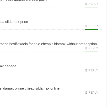
REPLY
ada
sildamax price
REPLY
neric besifloxacin for sale
cheap sildamax without prescription
REPLY
ax canada
REPLY
sildamax online cheap
sildamax online
REPLY