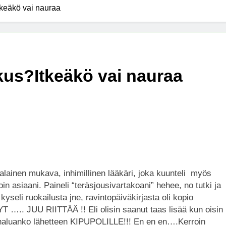
tkeäkö vai nauraa
kus?Itkeäkö vai nauraa
lainen mukava, inhimillinen lääkäri, joka kuunteli myös
oin asiaani. Paineli “teräsjousivartakoani” hehee, no tutki ja
kyseli ruokailusta jne, ravintopäiväkirjasta oli kopio
 ….. JUU RIITTÄÄ !! Eli olisin saanut taas lisää kun oisin
 haluanko lähetteen KIPUPOLILLE!!! En en en….Kerroin