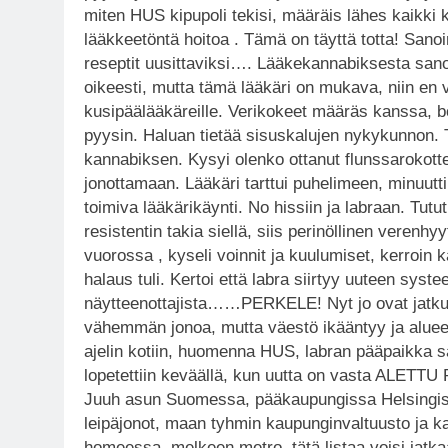
miten HUS kipupoli tekisi, määräis lähes kaikki ki
lääkkeetöntä hoitoa . Tämä on täyttä totta! Sanoi
reseptit uusittaviksi…. Lääkekannabiksesta san
oikeesti, mutta tämä lääkäri on mukava, niin en v
kusipäälääkäreille. Verikokeet määräs kanssa, b
pyysin. Haluan tietää sisuskalujen nykykunnon.
kannabiksen. Kysyi olenko ottanut flunssarokott
jonottamaan. Lääkäri tarttui puhelimeen, minuutti
toimiva lääkärikäynti. No hissiin ja labraan. Tu
resistentin takia siellä, siis perinöllinen veren
vuorossa , kyseli voinnit ja kuulumiset, kerroin 
halaus tuli. Kertoi että labra siirtyy uuteen sys
näytteenottajista……PERKELE! Nyt jo ovat jatku
vähemmän jonoa, mutta väestö ikääntyy ja alueelle
ajelin kotiin, huomenna HUS, labran pääpaikka 
lopetettiin keväällä, kun uutta on vasta ALETT
Juuh asun Suomessa, pääkaupungissa Helsingissä
leipäjonot, maan tyhmin kaupunginvaltuusto ja 
homeessa, melkeen metro, tätä listaa voisi jatkaa