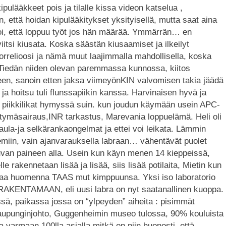
pulääkkeet pois ja tilalle kissa videon katselua ,
n, että hoidan kipulääkitykset yksityisellä, mutta saat aina
oi, että loppuu työt jos hän määrää. Ymmärrän… en
iitsi kiusata. Koska säästän kiusaamiset ja ilkeilyt
orrelioosi ja nämä muut laajimmalla mahdollisella, koska
 Tiedän niiden olevan paremmassa kunnossa, kiitos
een, sanoin etten jaksa viimeyönKIN valvomisen takia jäädä
 ja hoitsu tuli flunssapiikin kanssa. Harvinaisen hyvä ja
tut piikkilikat hymyssä suin. kun joudun käymään usein APC-
hyytymäsairaus,INR tarkastus, Marevania loppuelämä. Heli oli
kaula-ja selkärankaongelmat ja ettei voi leikata. Lämmin
teemiin, vain ajanvarauksella labraan… vähentävät puolet
van paineen alla. Usein kun käyn menen 14 kieppeissä,
 rakennetaan lisää ja lisää, siis lisää potilaita, Mietin kun
saa huomenna TAAS mut kimppuunsa. Yksi iso laboratorio
U RAKENTAMAAN, eli uusi labra on nyt saatanallinen kuoppa.
, paikassa jossa on “ylpeyden” aiheita : pisimmät
kaupunginjohto, Guggenheimin museo tulossa, 90% kouluista
 varmaan 100lla asialla mitkä on niin huonosti, että