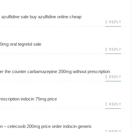
 azulfidine sale
buy azulfidine online cheap
REPLY
0mg oral
tegretol sale
REPLY
r the counter
carbamazepine 200mg without prescription
REPLY
rescription
indocin 75mg price
REPLY
on –
celecoxib 200mg price
order indocin generic
REPLY