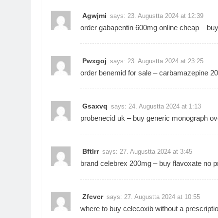
Agwjmi
says:
23. Augustta 2024 at 12:39
order gabapentin 600mg online cheap –
buy
Pwxgoj
says:
23. Augustta 2024 at 23:25
order benemid for sale –
carbamazepine 20
Gsaxvq
says:
24. Augustta 2024 at 1:13
probenecid uk –
buy generic monograph ove
Bftlrr
says:
27. Augustta 2024 at 3:45
brand celebrex 200mg –
buy flavoxate no p
Zfcvcr
says:
27. Augustta 2024 at 10:55
where to buy celecoxib without a prescripti