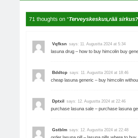
71 thoughts on “
Terveyskeskus,rää sirkus?
Vqfksn
says:
11. Augustta 2024 at 5:34
lasuna drug –
how to buy himcolin
buy gener
Bddtcp
says:
11. Augustta 2024 at 18:46
cheap lasuna generic –
buy himcolin withou
Dptxil
says:
12. Augustta 2024 at 22:46
purchase lasuna sale –
purchase lasuna ge
Gstblm
says:
12. Augustta 2024 at 22:48
order lasuna pill –
lasuna pills
where to buy h