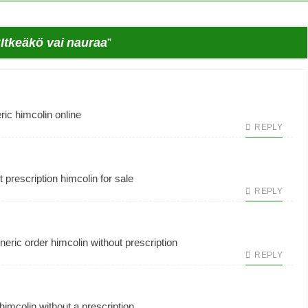
Itkeäkö vai nauraa
”
ic himcolin online
REPLY
t prescription
himcolin for sale
REPLY
neric
order himcolin without prescription
REPLY
imcolin without a prescription