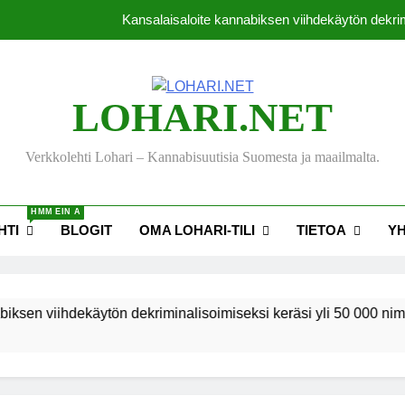
Kansalaisaloite kannabiksen viihdekäytön dekrim
Thaimaassa lakiehdot
Michael J. Fox -s
LOHARI.NET
Tutkimus: Kanna
Verkkolehti Lohari – Kannabisuutisia Suomesta ja maailmalta.
Kansalaisaloite kannabiksen viihdekäytön dekrim
HMM EIN A
Thaimaassa lakiehdot
HTI
BLOGIT
OMA LOHARI-TILI
TIETOA
Y
Michael J. Fox -s
ihdekäytön dekriminalisoimiseksi keräsi yli 50 000 nimeä