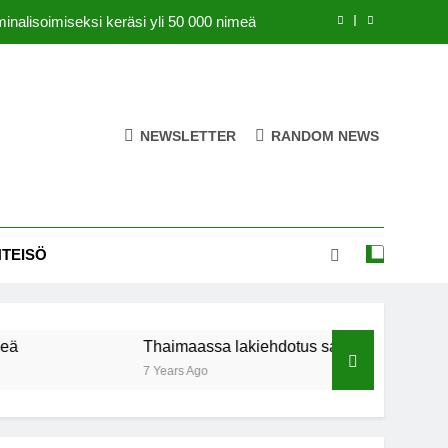
inalisoimiseksi keräsi yli 50 000 nimeä
us sallisi kannabiksen kotikasvatuksen
äätiö lääkekannabistutkimusten kannalla
NEWSLETTER
RANDOM NEWS
bis saattaa parantaa naisten orgasmeja
inalisoimiseksi keräsi yli 50 000 nimeä
us sallisi kannabiksen kotikasvatuksen
HTEISÖ
äätiö lääkekannabistutkimusten kannalla
Thaimaassa lakiehdotus sallisi kannabiksen kotika
7 Years Ago