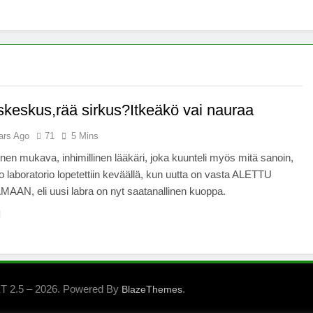
x -säätiö lääkekannabistutkimusten kannalla
mentiapotilaille – Uusi tutkimus Australiassa
stää kannabiksen viihdekäytön laillistamisesta
skeskus,rää sirkus?Itkeäkö vai nauraa
ars Ago
71
5 Mins
nen mukava, inhimillinen lääkäri, joka kuunteli myös mitä sanoin,
o laboratorio lopetettiin keväällä, kun uutta on vasta ALETTU
AN, eli uusi labra on nyt saatanallinen kuoppa.
 2.5 – 2026. Powered By
.
BlazeThemes