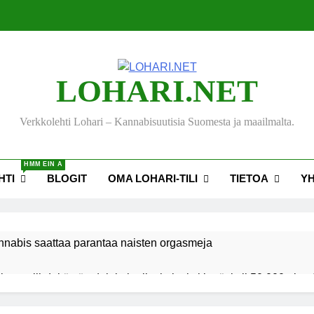
LOHARI.NET
Verkkolehti Lohari – Kannabisuutisia Suomesta ja maailmalta.
HMM EIN A
HTI
BLOGIT
OMA LOHARI-TILI
TIETOA
Y
nnabis saattaa parantaa naisten orgasmeja
ksen viihdekäytön dekriminalisoimiseksi keräsi yli 50 000 nime
akiehdotus sallisi kannabiksen kotikasvatuksen