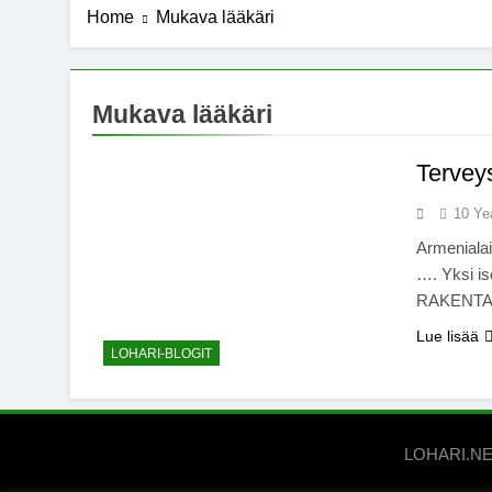
Home
Mukava lääkäri
7 Years Ago
Michael J. Fo
7 Years Ago
Kannabista de
Mukava lääkäri
7 Years Ago
Meksiko ääne
Tervey
7 Years Ago
10 Ye
Armenialai
…. Yksi is
RAKENTAMA
Lue lisää
LOHARI-BLOGIT
LOHARI.NET