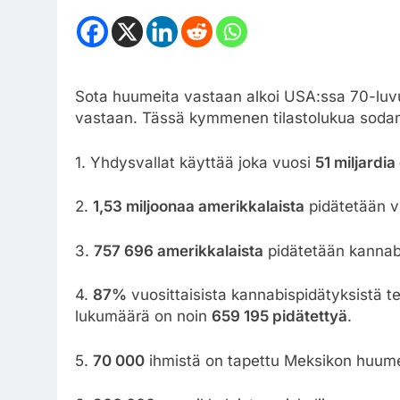
Sota huumeita vastaan alkoi USA:ssa 70-luv
vastaan. Tässä kymmenen tilastolukua sodan 
1. Yhdysvallat käyttää joka vuosi
51 miljardia
2.
1,53 miljoonaa amerikkalaista
pidätetään vu
3.
757 696 amerikkalaista
pidätetään kannabi
4.
87%
vuosittaisista kannabispidätyksistä t
lukumäärä on noin
659 195 pidätettyä
.
5.
70 000
ihmistä on tapettu Meksikon huum