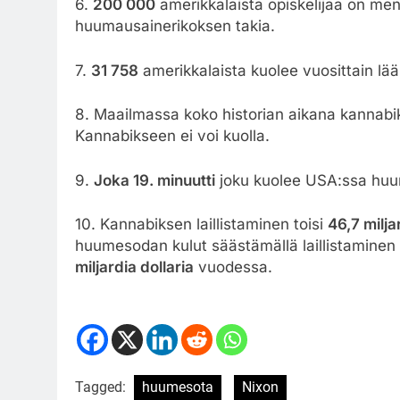
6.
200 000
amerikkalaista opiskelijaa on me
huumausainerikoksen takia.
7.
31 758
amerikkalaista kuolee vuosittain lä
8. Maailmassa koko historian aikana kannab
Kannabikseen ei voi kuolla.
9.
Joka 19. minuutti
joku kuolee USA:ssa huum
10. Kannabiksen laillistaminen toisi
46,7 milja
huumesodan kulut säästämällä laillistaminen to
miljardia dollaria
vuodessa.
Tagged:
huumesota
Nixon