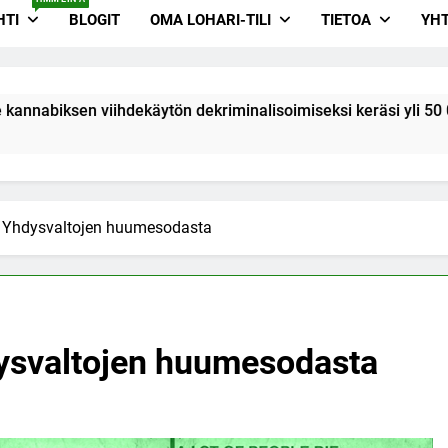
HTI
BLOGIT
OMA LOHARI-TILI
TIETOA
YHT
ksen viihdekäytön dekriminalisoimiseksi keräsi yli 50 000 nime
 Yhdysvaltojen huumesodasta
ysvaltojen huumesodasta