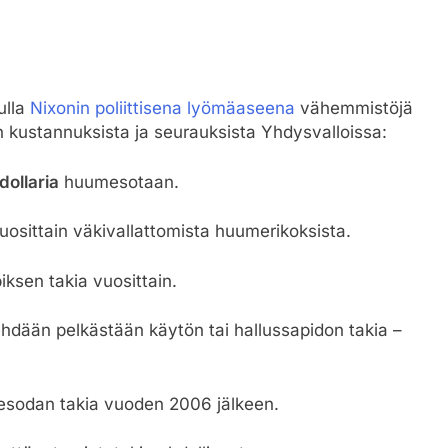
ulla
Nixonin poliittisena lyömäaseena
vähemmistöjä
kustannuksista ja seurauksista Yhdysvalloissa:
 dollaria
huumesotaan.
osittain väkivallattomista huumerikoksista.
ksen takia vuosittain.
ehdään pelkästään käytön tai hallussapidon takia –
esodan takia vuoden 2006 jälkeen.