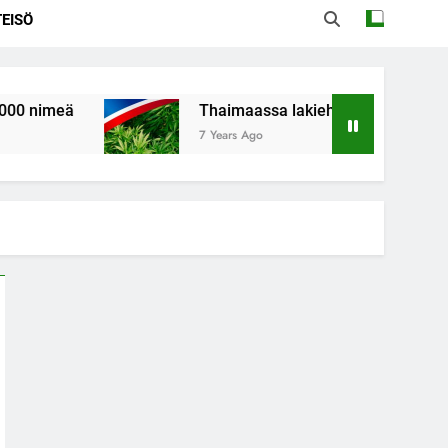
EISÖ
ä
Thaimaassa lakiehdotus sallisi kannabiksen
7 Years Ago