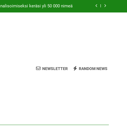
nalisoimiseksi keräsi yli 50 000 nimeä
s sallisi kannabiksen kotikasvatuksen
ätiö lääkekannabistutkimusten kannalla
is saattaa parantaa naisten orgasmeja
nalisoimiseksi keräsi yli 50 000 nimeä
s sallisi kannabiksen kotikasvatuksen
NEWSLETTER
RANDOM NEWS
ätiö lääkekannabistutkimusten kannalla