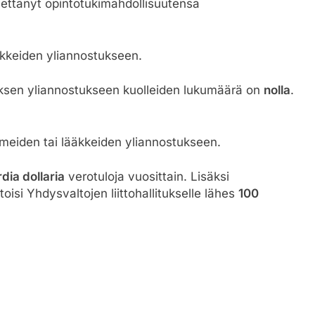
nettänyt opintotukimahdollisuutensa
äkkeiden yliannostukseen.
iksen yliannostukseen kuolleiden lukumäärä on
nolla
.
eiden tai lääkkeiden yliannostukseen.
rdia dollaria
verotuloja vuosittain. Lisäksi
isi Yhdysvaltojen liittohallitukselle lähes
100