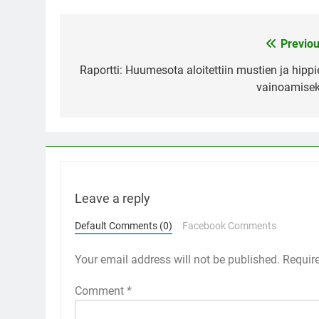
Previou
Post
navigation
Raportti: Huumesota aloitettiin mustien ja hippi
vainoamisek
Leave a reply
Default Comments (0)
Facebook Comments
Your email address will not be published.
Requir
Comment
*