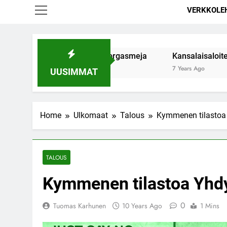
VERKKOLE
taa parantaa naisten orgasmeja
Kansalaisaloite kannabi
7 Years Ago
UUSIMMAT
Home
Ulkomaat
Talous
Kymmenen tilastoa
TALOUS
Kymmenen tilastoa Yhd
0
Tuomas Karhunen
10 Years Ago
1 Mins