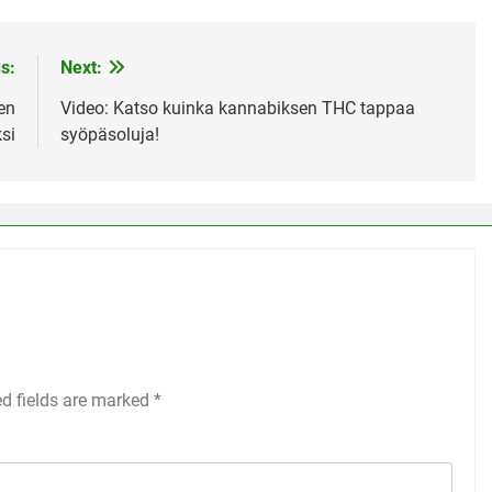
s:
Next:
en
Video: Katso kuinka kannabiksen THC tappaa
si
syöpäsoluja!
ed fields are marked
*