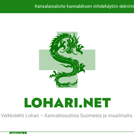
Kansalaisaloite kannabiksen viihdekäytön dekrimi
Thaimaassa lakiehdotu
Michael J. Fox -sä
Tutkimus: Kannab
Kansalaisaloite kannabiksen viihdekäytön dekrimi
Thaimaassa lakiehdotu
Michael J. Fox -sä
LOHARI.NET
Verkkolehti Lohari – Kannabisuutisia Suomesta ja maailmalta.
HMM EIN A