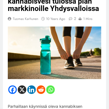
kannabisvesi tulossa pian
markkinoille Yhdysvalloissa
2
Tuomas Karhunen
10 Years Ago
1 Mins
Parhaillaan käynnissä oleva kannabiksen