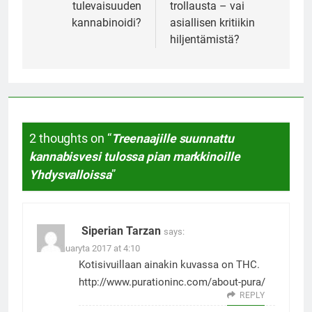
tulevaisuuden
trollausta – vai
kannabinoidi?
asiallisen kritiikin
hiljentämistä?
2 thoughts on “
Treenaajille suunnattu
kannabisvesi tulossa pian markkinoille
Yhdysvalloissa
”
Siperian Tarzan
says:
10. Januaryta 2017 at 4:10
Kotisivuillaan ainakin kuvassa on THC.
http://www.purationinc.com/about-pura/
REPLY