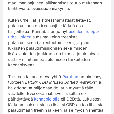
maailmanlaajuinen laillistamisaalto tuo mukanaan
kiehtovia tulevaisuudennäkymiä.
Kuten urheilijat ja fitnessharrastajat tietävät,
palautuminen on treenaajille tärkeä osa
harjoittelua. Kannabis on jo nyt
useiden huippu-
urheilijoiden
suosima keino treenistä
palautumiseen (ja rentoutumiseen), ja pian
lukuisten palautumisjuomien sekä muiden
lisäravinteiden joukkoon on tulossa jotain aivan
uutta – nimittäin palautumiseen tarkoitettua
kannabisvettä.
Tuotteen takana oleva yhtiö
Puration
on nimennyt
tuotteen
EVERx CBD Infused Bottled Wateriksi
ja
he odottavat miljoonan dollarin myyntiä tälle
vuodelle. Everx-kannabisvesi sisältää ei-
päihdyttävää
kannabidiolia
eli CBD:tä. Lukuisten
lääkeominaisuuksiensa lisäksi CBD auttaa lihaksia
palautumaan treenin jälkeen, ja se myös vähentää