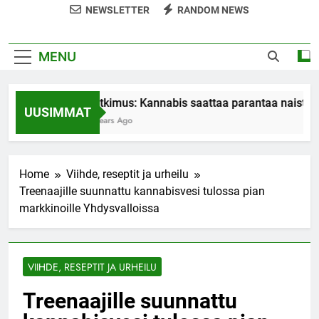
NEWSLETTER
RANDOM NEWS
MENU
Tutkimus: Kannabis saattaa parantaa naisten
UUSIMMAT
7 Years Ago
Home
Viihde, reseptit ja urheilu
Treenaajille suunnattu kannabisvesi tulossa pian
markkinoille Yhdysvalloissa
VIIHDE, RESEPTIT JA URHEILU
Treenaajille suunnattu