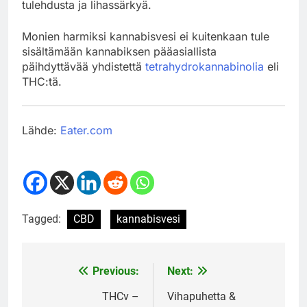
tulehdusta ja lihassärkyä.
Monien harmiksi kannabisvesi ei kuitenkaan tule
sisältämään kannabiksen pääasiallista
päihdyttävää yhdistettä
tetrahydrokannabinolia
eli
THC:tä.
Lähde:
Eater.com
Tagged:
CBD
kannabisvesi
Previous:
Next:
Post
navigation
THCv –
Vihapuhetta &