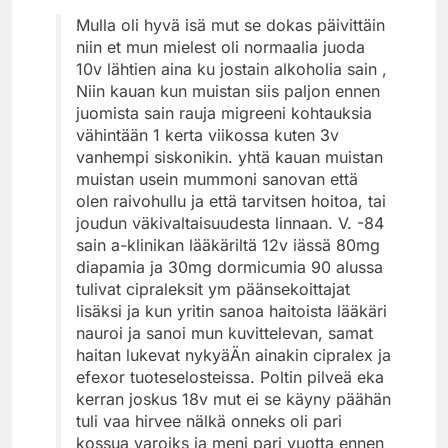
Mulla oli hyvä isä mut se dokas päivittäin
niin et mun mielest oli normaalia juoda
10v lähtien aina ku jostain alkoholia sain ,
Niin kauan kun muistan siis paljon ennen
juomista sain rauja migreeni kohtauksia
vähintään 1 kerta viikossa kuten 3v
vanhempi siskonikin. yhtä kauan muistan
muistan usein mummoni sanovan että
olen raivohullu ja että tarvitsen hoitoa, tai
joudun väkivaltaisuudesta linnaan. V. -84
sain a-klinikan lääkäriltä 12v iässä 80mg
diapamia ja 30mg dormicumia 90 alussa
tulivat cipraleksit ym päänsekoittajat
lisäksi ja kun yritin sanoa haitoista lääkäri
nauroi ja sanoi mun kuvittelevan, samat
haitan lukevat nykyäÄn ainakin cipralex ja
efexor tuoteselosteissa. Poltin pilveä eka
kerran joskus 18v mut ei se käyny päähän
tuli vaa hirvee nälkä onneks oli pari
kossua varoiks ja meni pari vuotta ennen