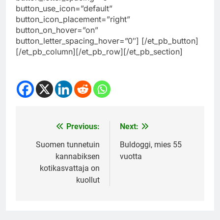
button_use_icon=”default”
button_icon_placement=”right”
button_on_hover=”on”
button_letter_spacing_hover=”0″] [/et_pb_button]
[/et_pb_column][/et_pb_row][/et_pb_section]
Previous:
Next:
Post
navigation
Suomen tunnetuin
Buldoggi, mies 55
kannabiksen
vuotta
kotikasvattaja on
kuollut