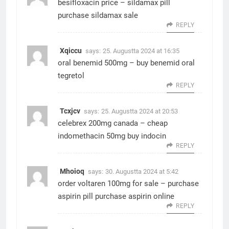
besifloxacin price –
sildamax pill
purchase sildamax sale
REPLY
Xqiccu
says:
25. Augustta 2024 at 16:35
oral benemid 500mg –
buy benemid
oral
tegretol
REPLY
Tcxjcv
says:
25. Augustta 2024 at 20:53
celebrex 200mg canada –
cheap
indomethacin 50mg
buy indocin
REPLY
Mhoioq
says:
30. Augustta 2024 at 5:42
order voltaren 100mg for sale –
purchase
aspirin pill
purchase aspirin online
REPLY