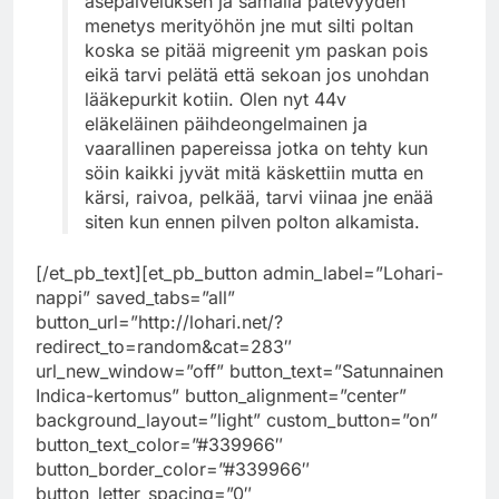
asepalveluksen ja samalla pätevyyden
menetys merityöhön jne mut silti poltan
koska se pitää migreenit ym paskan pois
eikä tarvi pelätä että sekoan jos unohdan
lääkepurkit kotiin. Olen nyt 44v
eläkeläinen päihdeongelmainen ja
vaarallinen papereissa jotka on tehty kun
söin kaikki jyvät mitä käskettiin mutta en
kärsi, raivoa, pelkää, tarvi viinaa jne enää
siten kun ennen pilven polton alkamista.
[/et_pb_text][et_pb_button admin_label=”Lohari-
nappi” saved_tabs=”all”
button_url=”http://lohari.net/?
redirect_to=random&cat=283″
url_new_window=”off” button_text=”Satunnainen
Indica-kertomus” button_alignment=”center”
background_layout=”light” custom_button=”on”
button_text_color=”#339966″
button_border_color=”#339966″
button_letter_spacing=”0″