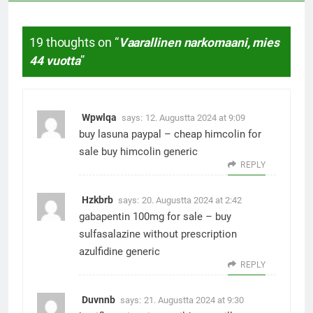
19 thoughts on “
Vaarallinen narkomaani, mies
44 vuotta
”
Wpwlqa
says:
12. Augustta 2024 at 9:09
buy lasuna paypal –
cheap himcolin for
sale
buy himcolin generic
REPLY
Hzkbrb
says:
20. Augustta 2024 at 2:42
gabapentin 100mg for sale –
buy
sulfasalazine without prescription
azulfidine generic
REPLY
Duvnnb
says:
21. Augustta 2024 at 9:30