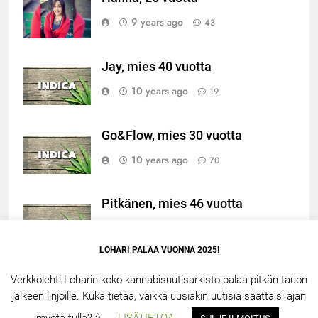
9 years ago
43
Jay, mies 40 vuotta
10 years ago
19
Go&Flow, mies 30 vuotta
10 years ago
70
Pitkänen, mies 46 vuotta
10 years ago
19
LOHARI PALAA VUONNA 2025!
Verkkolehti Loharin koko kannabisuutisarkisto palaa pitkän tauon
jälkeen linjoille. Kuka tietää, vaikka uusiakin uutisia saattaisi ajan
LOHARI.NET 2.5 – 2026. Powered By
.
BlazeThemes