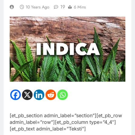
19
10 Years Ago
6 Mins
[et_pb_section admin_label=”section”][et_pb_row
admin_label=”row”][et_pb_column type=”4_4″]
[et_pb_text admin_label=”Teksti”]