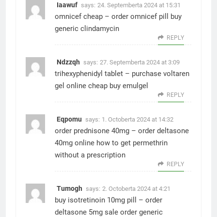
Iaawuf
says:
24. Septemberta 2024 at 15:31
omnicef cheap –
order omnicef pill
buy
generic clindamycin
REPLY
Ndzzqh
says:
27. Septemberta 2024 at 3:09
trihexyphenidyl tablet –
purchase voltaren
gel online cheap
buy emulgel
REPLY
Eqpomu
says:
1. Octoberta 2024 at 14:32
order prednisone 40mg –
order deltasone
40mg online
how to get permethrin
without a prescription
REPLY
Tumogh
says:
2. Octoberta 2024 at 4:21
buy isotretinoin 10mg pill –
order
deltasone 5mg sale
order generic