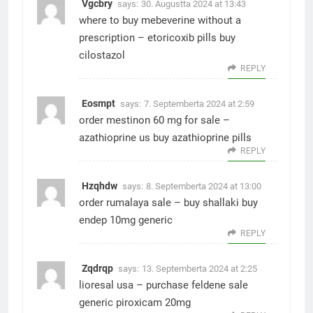
Vgcbry
says:
30. Augustta 2024 at 13:43
where to buy mebeverine without a
prescription –
etoricoxib pills
buy
cilostazol
REPLY
Eosmpt
says:
7. Septemberta 2024 at 2:59
order mestinon 60 mg for sale –
azathioprine us
buy azathioprine pills
REPLY
Hzqhdw
says:
8. Septemberta 2024 at 13:00
order rumalaya sale –
buy shallaki
buy
endep 10mg generic
REPLY
Zqdrqp
says:
13. Septemberta 2024 at 2:25
lioresal usa –
purchase feldene sale
generic piroxicam 20mg