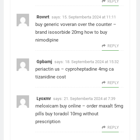
REPLY
Rovvrt
says:
15. Septemberta 2024 at 11:11
buy generic voveran over the counter –
brand isosorbide 20mg
how to buy
nimodipine
REPLY
Gpbamj
says:
18. Septemberta 2024 at 15:32
periactin us –
cyproheptadine 4mg ca
tizanidine cost
REPLY
Lyoxmr
says:
21. Septemberta 2024 at 7:39
meloxicam buy online –
order maxalt 5mg
pills
buy toradol 10mg without
prescription
REPLY