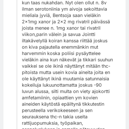
kun taas nukahdan. Nyt olen ollut n. 8v
ilman serotoniinia ym aivoja sekoittavia
mieliala jyviä, Bentsoja saan vieläkin
2x1mg xanor ja 2×2 mg rivatril päivässä
joista menee n. 1mg xanor tai rivatril
viikon,parin välein ja savua Jointti
iltakävelyllä koiran kanssa riittää joskus
on kiva pajautella enemmänkin mut
harvemmin koska poliisi pysäyttelee
vieläkin aina kun näkevät ja tikkari suuhun
vaikkei se ole ikinä näyttänyt mitään thc-
pitoista mutta usein kovia aineita joita en
ole käyttänyt ikinä muutamia satunnaisia
kokeiluja lukuunottamatta joskus -90
luvun alussa, silti multa on viety ajokortti
amfetamiinin, opiaattien ym kovien
aineiden käytöstä epäiltynä tikkutestin
perusteella verikokeeseen ja sen
seurauksena thc-n takia useita
rattijuopumuksia, työpaikan,