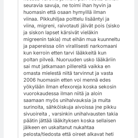
seuravia savuja, ne toimi ihan hyvin ja
huomasin että osaan hymyillä ilman
viinaa. Pikkuhiljaa polttelu lisääntyi ja
viina, migreni, raivotauti jäivät pois (sisko
ja siskon lapset kärsivät vieläkin
migreenin takia) mut eihän mua kuunneltu
ja papereissa olin virallisesti narkomaani
kun kerroin etten tarvi lääkkeitä kun
poltan pilveä. Nuoruuden usko lääkäriin
sai mut jatkamaan pillereitä vaikka en
omasta mielestä niitä tarvinnut ja vasta
2006 huomasin etten voi mennä edes
yökylään ilman efexoreja koska sekosin
vuorokaudessa ilman niitä ja aloin
saamaan myös unihalvauksia ja muita
surinoita, sähköiskuja aivoissa jne pikku
sivuoireita , varsinkin unihalvausten takia
päätin jättää lääkityksen koska sellaisen
jälkeen en uskaltanut nukahtaa
pelosta/tiedosta että oireet alkavat heti