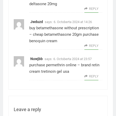
deltasone 20mg
REPLY
Jwduzd
says:
6. Octoberta 2024 at 14:26
buy betamethasone without prescription
–
cheap betamethasone 20gm
purchase
benoquin cream
REPLY
Nuwjbb
says:
6. Octoberta 2024 at 23:57
purchase permethrin online –
brand retin
cream
tretinoin gel usa
REPLY
Leave a reply