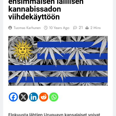
ensimmäisen laillisen
kannabissadon
viihdekäyttöön
21
Tuomas Karhunen
10 Years Ago
2 Mins
Elokuusta lähtien Uruguayn kansalaiset voivat