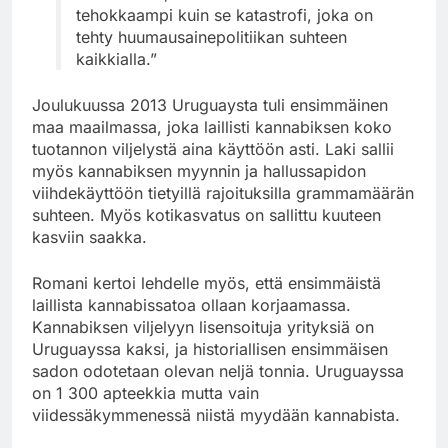
tehokkaampi kuin se katastrofi, joka on
tehty huumausainepolitiikan suhteen
kaikkialla.”
Joulukuussa 2013 Uruguaysta tuli ensimmäinen
maa maailmassa, joka laillisti kannabiksen koko
tuotannon viljelystä aina käyttöön asti. Laki sallii
myös kannabiksen myynnin ja hallussapidon
viihdekäyttöön tietyillä rajoituksilla grammamäärän
suhteen. Myös kotikasvatus on sallittu kuuteen
kasviin saakka.
Romani kertoi lehdelle myös, että ensimmäistä
laillista kannabissatoa ollaan korjaamassa.
Kannabiksen viljelyyn lisensoituja yrityksiä on
Uruguayssa kaksi, ja historiallisen ensimmäisen
sadon odotetaan olevan neljä tonnia. Uruguayssa
on 1 300 apteekkia mutta vain
viidessäkymmenessä niistä myydään kannabista.