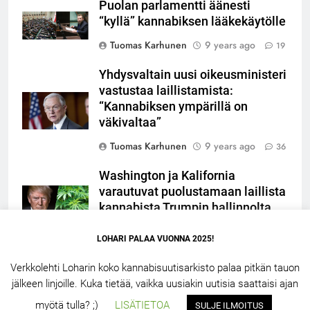
Puolan parlamentti äänesti
“kyllä” kannabiksen lääkekäytölle
Tuomas Karhunen
9 years ago
19
Yhdysvaltain uusi oikeusministeri
vastustaa laillistamista:
“Kannabiksen ympärillä on
väkivaltaa”
Tuomas Karhunen
9 years ago
36
Washington ja Kalifornia
varautuvat puolustamaan laillista
kannabista Trumpin hallinnolta
Tuomas Karhunen
9 years ago
19
LOHARI PALAA VUONNA 2025!
Verkkolehti Loharin koko kannabisuutisarkisto palaa pitkän tauon
jälkeen linjoille. Kuka tietää, vaikka uusiakin uutisia saattaisi ajan
LOHARI.NET 2.5 – 2026. Powered By
.
BlazeThemes
myötä tulla? ;)
LISÄTIETOA
SULJE ILMOITUS