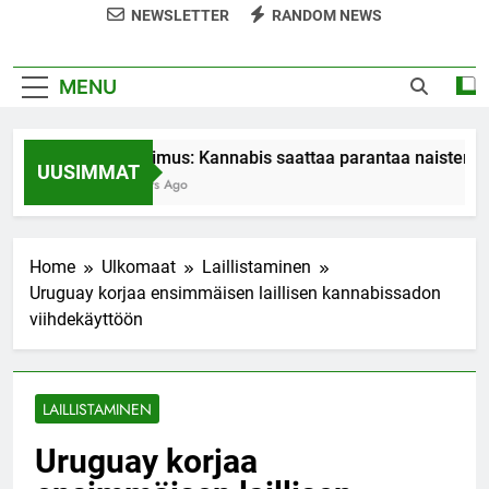
NEWSLETTER
RANDOM NEWS
MENU
Tutkimus: Kannabis saattaa parantaa naisten or
UUSIMMAT
7 Years Ago
Home
Ulkomaat
Laillistaminen
Uruguay korjaa ensimmäisen laillisen kannabissadon
viihdekäyttöön
LAILLISTAMINEN
Uruguay korjaa