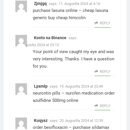
Zjmjgq
says:
11. Augustta 2024 at 4:16
purchase lasuna online –
cheap lasuna
generic
buy cheap himcolin
REPLY
Konto na Binance
says:
11. Augustta 2024 at 23:13
Your point of view caught my eye and was
very interesting. Thanks. I have a question
for you.
REPLY
Lpxmlp
says:
19. Augustta 2024 at 23:49
neurontin pills –
nurofen medication
order
azulfidine 500mg online
REPLY
Kuqyaz
says:
20. Augustta 2024 at 12:39
order besifloxacin –
purchase sildamax