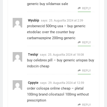
generic
buy sildamax sale
REPLY
Wyubip
says:
25. Augustta 2024 at 2:39
probenecid 500mg usa –
buy generic
etodolac over the counter
buy
carbamazepine 200mg generic
REPLY
Twslqr
says:
25. Augustta 2024 at 18:08
buy celebrex pill –
buy generic urispas
buy
indocin cheap
REPLY
Cppyie
says:
29. Augustta 2024 at 12:59
order colospa online cheap –
pletal
100mg brand
cilostazol 100mg without
prescription
REPLY