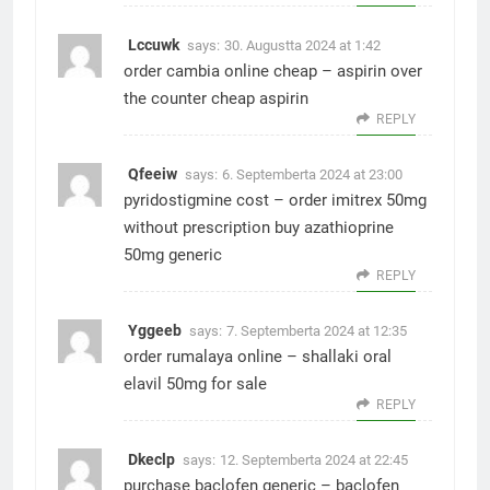
Lccuwk
says:
30. Augustta 2024 at 1:42
order cambia online cheap –
aspirin over
the counter
cheap aspirin
REPLY
Qfeeiw
says:
6. Septemberta 2024 at 23:00
pyridostigmine cost –
order imitrex 50mg
without prescription
buy azathioprine
50mg generic
REPLY
Yggeeb
says:
7. Septemberta 2024 at 12:35
order rumalaya online –
shallaki oral
elavil 50mg for sale
REPLY
Dkeclp
says:
12. Septemberta 2024 at 22:45
purchase baclofen generic –
baclofen