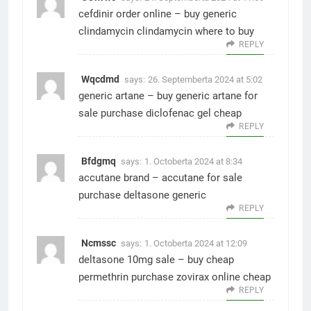
cefdinir order online –
buy generic
clindamycin
clindamycin where to buy
REPLY
Wqcdmd
says:
26. Septemberta 2024 at 5:02
generic artane –
buy generic artane for
sale
purchase diclofenac gel cheap
REPLY
Bfdgmq
says:
1. Octoberta 2024 at 8:34
accutane brand –
accutane for sale
purchase deltasone generic
REPLY
Ncmssc
says:
1. Octoberta 2024 at 12:09
deltasone 10mg sale –
buy cheap
permethrin
purchase zovirax online cheap
REPLY