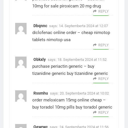
10mg for sale
piroxicam 20 mg drug
REPLY
Dbqnnc
says:
14. Septemberta 2024 at 12:07
diclofenac online order –
cheap nimotop
tablets
nimotop usa
REPLY
Obkxly
says:
18. Septemberta 2024 at 11:52
purchase periactin generic –
buy
tizanidine generic
buy tizanidine generic
REPLY
Rssmhu
says:
20. Septemberta 2024 at 10:02
order meloxicam 15mg online cheap –
buy toradol 10mg pills
buy toradol generic
REPLY
Oewrwc
says:
24. Septemberta 2024 at 11:56