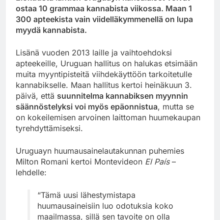
ostaa 10 grammaa kannabista viikossa. Maan 1
300 apteekista vain viidelläkymmenellä on lupa
myydä kannabista.
Lisänä vuoden 2013 laille ja vaihtoehdoksi
apteekeille, Uruguan hallitus on halukas etsimään
muita myyntipisteitä viihdekäyttöön tarkoitetulle
kannabikselle. Maan hallitus kertoi heinäkuun 3.
päivä, että
suunnitelma kannabiksen myynnin
säännöstelyksi voi myös epäonnistua
, mutta se
on kokeilemisen arvoinen laittoman huumekaupan
tyrehdyttämiseksi.
Uruguayn huumausainelautakunnan puhemies
Milton Romani kertoi Montevideon
El País
–
lehdelle:
“Tämä uusi lähestymistapa
huumausaineisiin luo odotuksia koko
maailmassa, sillä sen tavoite on olla