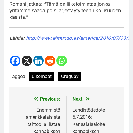
Romani jatkaa: “Tämä on liiketoimintaa jonka
yritämme saada pois järjestäytyneen rikollisuuden
käsistä.”
Lähde:
http://www.elmundo.es/america/2016/07/03/5
Tagged:
ulkomaat
Uruguay
Previous:
Next:
Post
navigation
Enemmistö
Lehdistötiedote
amerikkalaisista
5.7.2016:
tahtoo laillistaa
Kansalaisaloite
kannabiksen
kannabiksen