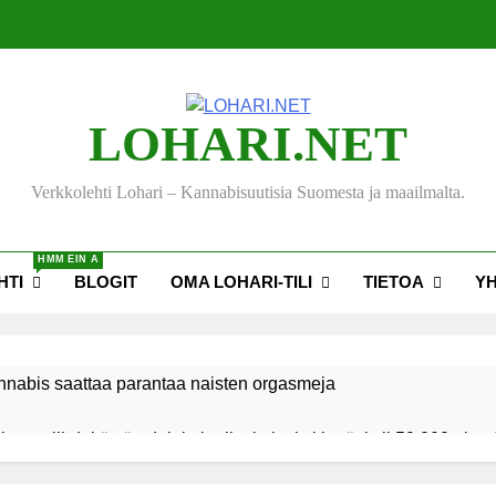
LOHARI.NET
Verkkolehti Lohari – Kannabisuutisia Suomesta ja maailmalta.
HMM EIN A
HTI
BLOGIT
OMA LOHARI-TILI
TIETOA
Y
nnabis saattaa parantaa naisten orgasmeja
ksen viihdekäytön dekriminalisoimiseksi keräsi yli 50 000 nime
akiehdotus sallisi kannabiksen kotikasvatuksen