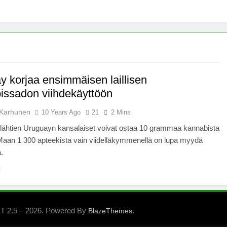
x -säätiö lääkekannabistutkimusten kannalla
mentiapotilaille – Uusi tutkimus Australiassa
stää kannabiksen viihdekäytön laillistamisesta
y korjaa ensimmäisen laillisen
issadon viihdekäyttöön
Karhunen
10 Years Ago
21
2 Mins
 lähtien Uruguayn kansalaiset voivat ostaa 10 grammaa kannabista
Maan 1 300 apteekista vain viidelläkymmenellä on lupa myydä
.
 2.5 – 2026. Powered By
.
BlazeThemes