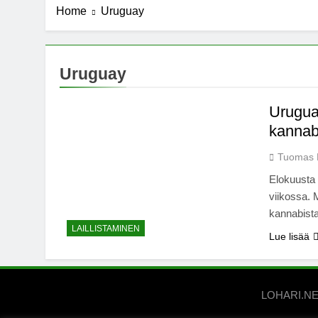
Home
Uruguay
7 Years Ago
Michael J. Fo
7 Years Ago
Kannabista de
Uruguay
7 Years Ago
Meksiko ääne
Urugua
7 Years Ago
kannab
Tuomas 
Elokuusta
viikossa. 
kannabista
LAILLISTAMINEN
Lue lisää
LOHARI.NET