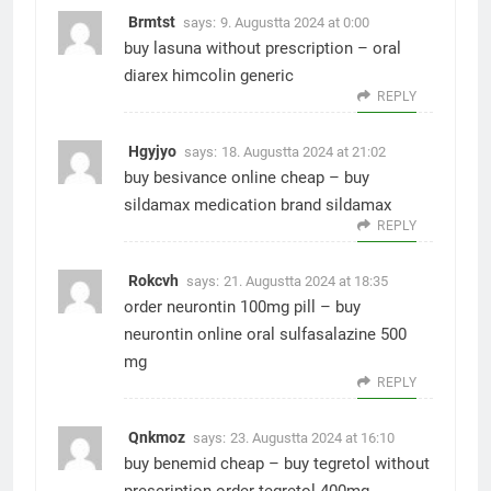
Brmtst
says:
9. Augustta 2024 at 0:00
buy lasuna without prescription –
oral
diarex
himcolin generic
REPLY
Hgyjyo
says:
18. Augustta 2024 at 21:02
buy besivance online cheap –
buy
sildamax medication
brand sildamax
REPLY
Rokcvh
says:
21. Augustta 2024 at 18:35
order neurontin 100mg pill –
buy
neurontin online
oral sulfasalazine 500
mg
REPLY
Qnkmoz
says:
23. Augustta 2024 at 16:10
buy benemid cheap –
buy tegretol without