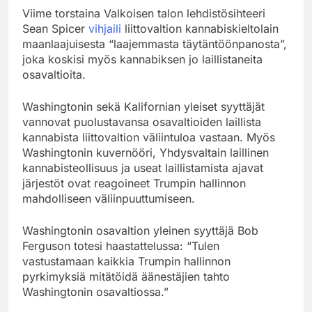
Viime torstaina Valkoisen talon lehdistösihteeri
Sean Spicer
vihjaili
liittovaltion kannabiskieltolain
maanlaajuisesta “laajemmasta täytäntöönpanosta”,
joka koskisi myös kannabiksen jo laillistaneita
osavaltioita.
Washingtonin sekä Kalifornian yleiset syyttäjät
vannovat puolustavansa osavaltioiden laillista
kannabista liittovaltion väliintuloa vastaan. Myös
Washingtonin kuvernööri, Yhdysvaltain laillinen
kannabisteollisuus ja useat laillistamista ajavat
järjestöt ovat reagoineet Trumpin hallinnon
mahdolliseen väliinpuuttumiseen.
Washingtonin osavaltion yleinen syyttäjä Bob
Ferguson totesi haastattelussa: “Tulen
vastustamaan kaikkia Trumpin hallinnon
pyrkimyksiä mitätöidä äänestäjien tahto
Washingtonin osavaltiossa.”