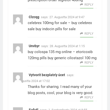
prescription
order tegretol 400mg
REPLY
Clzcqg
says:
27. Augustta 2024 at 9:47
celebrex 100mg for sale –
buy celebrex
sale
buy indocin pills for sale
REPLY
Unvbyr
says:
28. Augustta 2024 at 1:15
buy colospa 135 mg online –
etoricoxib
120mg pills
buy generic cilostazol 100 mg
REPLY
Vytvorit bezplatn'y úcet
says:
28. Augustta 2024 at 17:02
Thanks for sharing. I read many of your
blog posts, cool, your blog is very good.
REPLY
Safutl
says:
1. Septemberta 2024 at 8:55