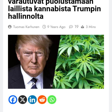
varautuvat puolustamaan
laillista kannabista Trumpin
hallinnolta
19
Tuomas Karhunen
9 Years Ago
3 Mins