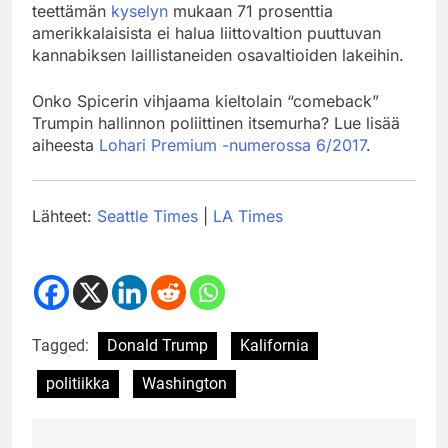
teettämän
kyselyn
mukaan 71 prosenttia
amerikkalaisista ei halua liittovaltion puuttuvan
kannabiksen laillistaneiden osavaltioiden lakeihin.
Onko Spicerin vihjaama kieltolain “comeback”
Trumpin hallinnon poliittinen itsemurha? Lue lisää
aiheesta
Lohari Premium -numerossa 6/2017
.
Lähteet:
Seattle Times
|
LA Times
Tagged:
Donald Trump
Kalifornia
politiikka
Washington