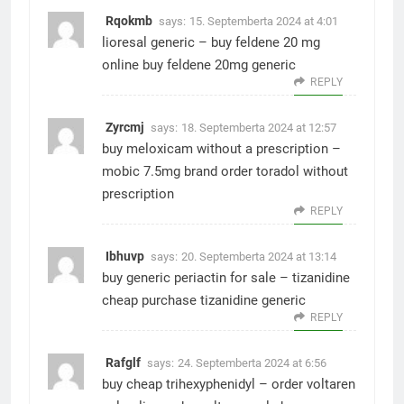
Rqokmb
says:
15. Septemberta 2024 at 4:01
lioresal generic –
buy feldene 20 mg
online
buy feldene 20mg generic
REPLY
Zyrcmj
says:
18. Septemberta 2024 at 12:57
buy meloxicam without a prescription –
mobic 7.5mg brand
order toradol without
prescription
REPLY
Ibhuvp
says:
20. Septemberta 2024 at 13:14
buy generic periactin for sale –
tizanidine
cheap
purchase tizanidine generic
REPLY
Rafglf
says:
24. Septemberta 2024 at 6:56
buy cheap trihexyphenidyl –
order voltaren