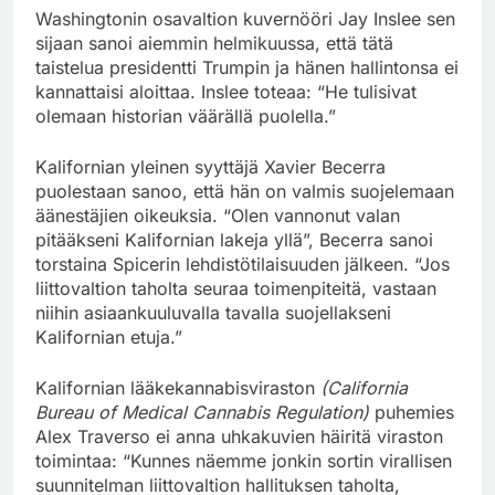
Washingtonin osavaltion kuvernööri Jay Inslee sen
sijaan sanoi aiemmin helmikuussa, että tätä
taistelua presidentti Trumpin ja hänen hallintonsa ei
kannattaisi aloittaa. Inslee toteaa: “He tulisivat
olemaan historian väärällä puolella.”
Kalifornian yleinen syyttäjä Xavier Becerra
puolestaan sanoo, että hän on valmis suojelemaan
äänestäjien oikeuksia. “Olen vannonut valan
pitääkseni Kalifornian lakeja yllä”, Becerra sanoi
torstaina Spicerin lehdistötilaisuuden jälkeen. “Jos
liittovaltion taholta seuraa toimenpiteitä, vastaan
niihin asiaankuuluvalla tavalla suojellakseni
Kalifornian etuja.”
Kalifornian lääkekannabisviraston
(California
Bureau of Medical Cannabis Regulation)
puhemies
Alex Traverso ei anna uhkakuvien häiritä viraston
toimintaa: “Kunnes näemme jonkin sortin virallisen
suunnitelman liittovaltion hallituksen taholta,