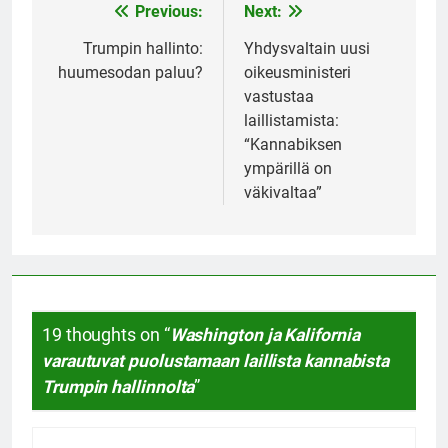
Previous:
Next:
Post
navigation
Trumpin hallinto:
Yhdysvaltain uusi
huumesodan paluu?
oikeusministeri
vastustaa
laillistamista:
“Kannabiksen
ympärillä on
väkivaltaa”
19 thoughts on “
Washington ja Kalifornia
varautuvat puolustamaan laillista kannabista
Trumpin hallinnolta
”