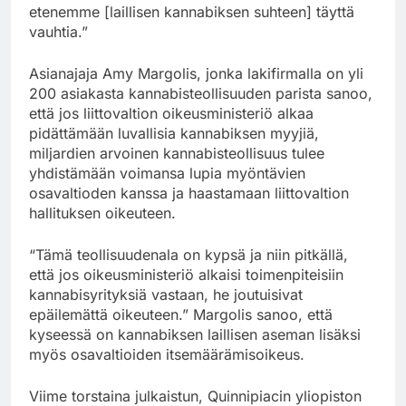
etenemme [laillisen kannabiksen suhteen] täyttä
vauhtia.”
Asianajaja Amy Margolis, jonka lakifirmalla on yli
200 asiakasta kannabisteollisuuden parista sanoo,
että jos liittovaltion oikeusministeriö alkaa
pidättämään luvallisia kannabiksen myyjiä,
miljardien arvoinen kannabisteollisuus tulee
yhdistämään voimansa lupia myöntävien
osavaltioden kanssa ja haastamaan liittovaltion
hallituksen oikeuteen.
“Tämä teollisuudenala on kypsä ja niin pitkällä,
että jos oikeusministeriö alkaisi toimenpiteisiin
kannabisyrityksiä vastaan, he joutuisivat
epäilemättä oikeuteen.” Margolis sanoo, että
kyseessä on kannabiksen laillisen aseman lisäksi
myös osavaltioiden itsemäärämisoikeus.
Viime torstaina julkaistun, Quinnipiacin yliopiston