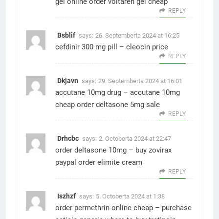
gel online
order voltaren gel cheap
REPLY
Bsblif
says:
26. Septemberta 2024 at 16:25
cefdinir 300 mg pill –
cleocin price
REPLY
Dkjavn
says:
29. Septemberta 2024 at 16:01
accutane 10mg drug –
accutane 10mg
cheap
order deltasone 5mg sale
REPLY
Drhcbc
says:
2. Octoberta 2024 at 22:47
order deltasone 10mg –
buy zovirax
paypal
order elimite cream
REPLY
Iszhzf
says:
5. Octoberta 2024 at 1:38
order permethrin online cheap –
purchase