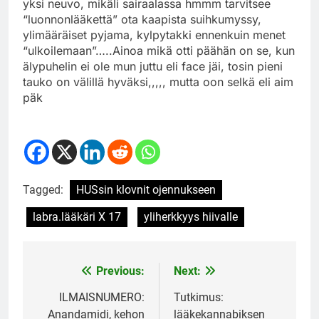
yksi neuvo, mikäli sairaalassa hmmm tarvitsee
“luonnonlääkettä” ota kaapista suihkumyssy,
ylimääräiset pyjama, kylpytakki ennenkuin menet
“ulkoilemaan”…..Ainoa mikä otti päähän on se, kun
älypuhelin ei ole mun juttu eli face jäi, tosin pieni
tauko on välillä hyväksi,,,,, mutta oon selkä eli aim
päk
Tagged:
HUSsin klovnit ojennukseen
labra.lääkäri X 17
yliherkkyys hiivalle
Previous:
Next:
Post
navigation
ILMAISNUMERO:
Tutkimus:
Anandamidi, kehon
lääkekannabiksen