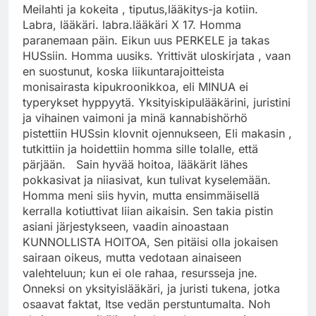
Meilahti ja kokeita , tiputus,lääkitys-ja kotiin.
Labra, lääkäri. labra.lääkäri X 17. Homma
paranemaan päin. Eikun uus PERKELE ja takas
HUSsiin. Homma uusiks. Yrittivät uloskirjata , vaan
en suostunut, koska liikuntarajoitteista
monisairasta kipukroonikkoa, eli MINUA ei
typerykset hyppyytä. Yksityiskipulääkärini, juristini
ja vihainen vaimoni ja minä kannabishörhö
pistettiin HUSsin klovnit ojennukseen, Eli makasin ,
tutkittiin ja hoidettiin homma sille tolalle, että
pärjään. Sain hyvää hoitoa, lääkärit lähes
pokkasivat ja niiasivat, kun tulivat kyselemään.
Homma meni siis hyvin, mutta ensimmäisellä
kerralla kotiuttivat liian aikaisin. Sen takia pistin
asiani järjestykseen, vaadin ainoastaan
KUNNOLLISTA HOITOA, Sen pitäisi olla jokaisen
sairaan oikeus, mutta vedotaan ainaiseen
valehteluun; kun ei ole rahaa, resursseja jne.
Onneksi on yksityislääkäri, ja juristi tukena, jotka
osaavat faktat, Itse vedän perstuntumalta. Noh