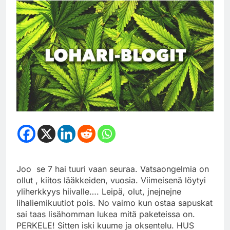
Joo se 7 hai tuuri vaan seuraa. Vatsaongelmia on
ollut , kiitos lääkkeiden, vuosia. Viimeisenä löytyi
yliherkkyys hiivalle…. Leipä, olut, jnejnejne
lihaliemikuutiot pois. No vaimo kun ostaa sapuskat
sai taas lisähomman lukea mitä paketeissa on.
PERKELE! Sitten iski kuume ja oksentelu. HUS