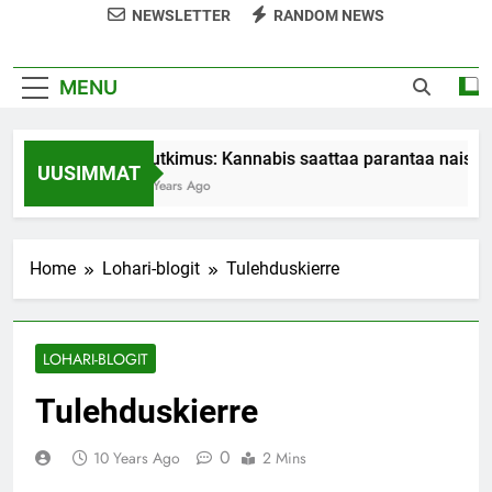
NEWSLETTER
RANDOM NEWS
MENU
Tutkimus: Kannabis saattaa parantaa naiste
UUSIMMAT
7 Years Ago
Home
Lohari-blogit
Tulehduskierre
LOHARI-BLOGIT
Tulehduskierre
0
10 Years Ago
2 Mins