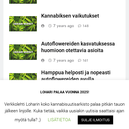
Kannabiksen vaikutukset
7 years ago
148
Autoflowereiden kasvatuksessa
huomioon otettavia asioita
7 years ago
161
Hamppua helposti ja nopeasti
autoflowereiden avulla
7 years ago
86
LOHARI PALAA VUONNA 2025!
Verkkolehti Loharin koko kannabisuutisarkisto palaa pitkän tauon
jälkeen linjoille. Kuka tietää, vaikka uusiakin uutisia saattaisi ajan
LOHARI.NET 2.5 – 2026. Powered By
.
BlazeThemes
myötä tulla? ;)
LISÄTIETOA
SULJE ILMOITUS