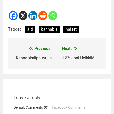
Tagged:
äiti
kannabis
naiset
Previous:
Next:
Post
navigation
Kannabisriippuvuus
#27: Joni Heikkilä
Leave a reply
Default Comments (0)
Facebook Comments