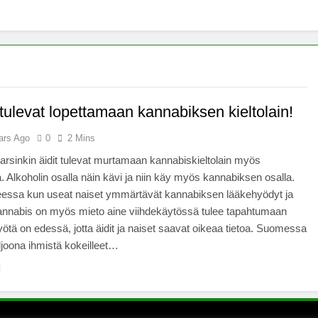
x -säätiö lääkekannabistutkimusten kannalla
mentiapotilaille – Uusi tutkimus Australiassa
stää kannabiksen viihdekäytön laillistamisesta
tulevat lopettamaan kannabiksen kieltolain!
ars Ago
0
2 Mins
varsinkin äidit tulevat murtamaan kannabiskieltolain myös
Alkoholin osalla näin kävi ja niin käy myös kannabiksen osalla.
heessa kun useat naiset ymmärtävät kannabiksen lääkehyödyt ja
annabis on myös mieto aine viihdekäytössä tulee tapahtumaan
ötä on edessä, jotta äidit ja naiset saavat oikeaa tietoa. Suomessa
ljoona ihmistä kokeilleet…