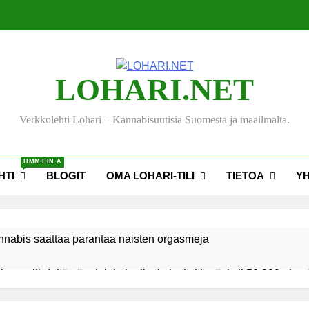
LOHARI.NET
Verkkolehti Lohari – Kannabisuutisia Suomesta ja maailmalta.
HMM EIN A
HTI
BLOGIT
OMA LOHARI-TILI
TIETOA
Y
nnabis saattaa parantaa naisten orgasmeja
ksen viihdekäytön dekriminalisoimiseksi keräsi yli 50 000 nime
akiehdotus sallisi kannabiksen kotikasvatuksen