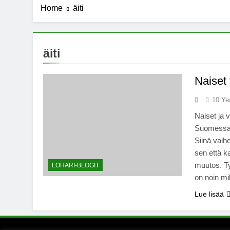
Home
äiti
7 Years Ago
Michael J. Fo
7 Years Ago
Kannabista de
äiti
7 Years Ago
Meksiko ääne
Naiset 
7 Years Ago
10 Ye
Naiset ja 
Suomessa. 
Siinä vai
sen että k
muutos. Ty
LOHARI-BLOGIT
on noin mi
Lue lisää