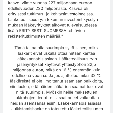
kasvoi viime vuonna 227 miljoonaan euroon
edellisvuoden 220 miljoonasta. Kasvua oli
erityisesti tutkimus- ja kehitysinvestoinneissa.
Lääketeollisuus ry:n tekemän investointikyselyn
mukaan lääkeyritykset aikovat tulevaisuudessa
lisätä ERITYISESTI SUOMESSA tehtävien
rekisteritutkimusten määrää.”
Tämä taitaa olla suurimpia syitä siihen, miksi
lääkärit eivät uskalla ottaa mitään kantaa
lääkekannabis asiaan. Lääketeollisuus ry:n
jäsenyritykset käyttivät yhteistyöhön 32,5
miljoonaa euroa, mikä on 16 % enemmän kuin
edellisenä vuonna. Ja jos ajattellee miksi 32 %
lääkäreistä ei ole ilmoittanut saamiaan palkkioita,
niin luulen, että näiden lääkärien saamat tuet ovat
niitä suurimpia. Myöskin heille maksettujen
tukirahojen tiedot, olisi saattaneet vaikeuttaa
heidän asemaansa esim. Lääkekannabis asiassa.
Julkistamishanke on toteutettu lääketeollisuuden