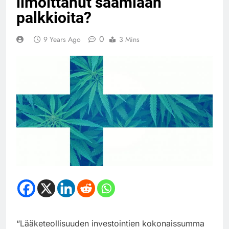
ilmoittanut saamiaan
palkkioita?
0
9 Years Ago
3 Mins
“Lääketeollisuuden investointien kokonaissumma