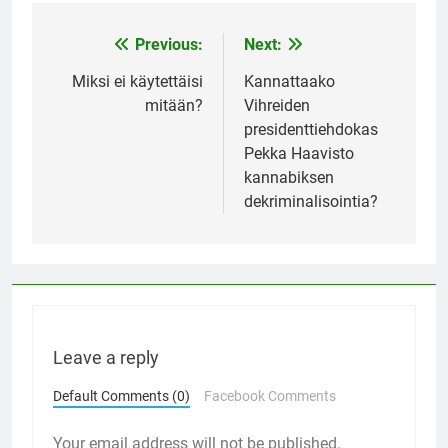
Previous:
Next:
Post
navigation
Miksi ei käytettäisi
Kannattaako
mitään?
Vihreiden
presidenttiehdokas
Pekka Haavisto
kannabiksen
dekriminalisointia?
Leave a reply
Default Comments (0)
Facebook Comments
Your email address will not be published.