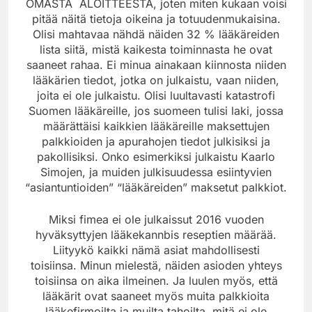
OMASTA ALOITTEESTA, joten miten kukaan voisi
pitää näitä tietoja oikeina ja totuudenmukaisina.
Olisi mahtavaa nähdä näiden 32 % lääkäreiden
lista siitä, mistä kaikesta toiminnasta he ovat
saaneet rahaa. Ei minua ainakaan kiinnosta niiden
lääkärien tiedot, jotka on julkaistu, vaan niiden,
joita ei ole julkaistu. Olisi luultavasti katastrofi
Suomen lääkäreille, jos suomeen tulisi laki, jossa
määrättäisi kaikkien lääkäreille maksettujen
palkkioiden ja apurahojen tiedot julkisiksi ja
pakollisiksi. Onko esimerkiksi julkaistu Kaarlo
Simojen, ja muiden julkisuudessa esiintyvien
“asiantuntioiden” “lääkäreiden” maksetut palkkiot.
Miksi fimea ei ole julkaissut 2016 vuoden
hyväksyttyjen lääkekannbis reseptien määrää.
Liityykö kaikki nämä asiat mahdollisesti
toisiinsa. Minun mielestä, näiden asioden yhteys
toisiinsa on aika ilmeinen. Ja luulen myös, että
lääkärit ovat saaneet myös muita palkkioita
lääkefirmoilta ja muilta tahoilta, mitä ei ole