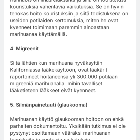
kouristuksia vähentäviä vaikutuksia. Se on hyvin
tehokas hoito kouristuksiin ja siitä todistuksena on
useiden potilaiden kertomuksia, miten he ovat
kyenneet toimimaan paremmin ainoastaan
marihuanaa käyttämällä.
4. Migreenit
Siitä lähtien kun marihuana hyväksyttiin
Kaliforniassa lääkekäyttöön, ovat lääkärit
raportoineet hoitaneensa yli 300.000 potilaan
migreeniä marihuanalla, mihin tavalliset
lääketieteen lääkkeet eivät kyenneet.
5. Silmänpainetauti (glaukooma)
Marihuanan käyttö glaukooman hoitoon on ehkä
parhaiten dokumentoitu. Yksikään tutkimus ei ole
pystynyt osoittamaan vääräksi marihuanan
tehokkaita ja suotuisia vaikutuksia