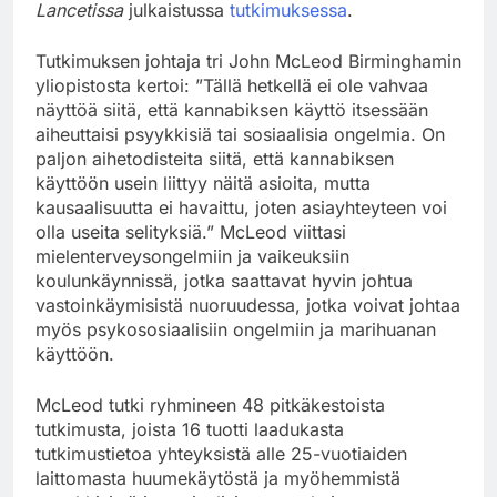
Lancetissa
julkaistussa
tutkimuksessa
.
Tutkimuksen johtaja tri John McLeod Birminghamin
yliopistosta kertoi: ”Tällä hetkellä ei ole vahvaa
näyttöä siitä, että kannabiksen käyttö itsessään
aiheuttaisi psyykkisiä tai sosiaalisia ongelmia. On
paljon aihetodisteita siitä, että kannabiksen
käyttöön usein liittyy näitä asioita, mutta
kausaalisuutta ei havaittu, joten asiayhteyteen voi
olla useita selityksiä.” McLeod viittasi
mielenterveysongelmiin ja vaikeuksiin
koulunkäynnissä, jotka saattavat hyvin johtua
vastoinkäymisistä nuoruudessa, jotka voivat johtaa
myös psykososiaalisiin ongelmiin ja marihuanan
käyttöön.
McLeod tutki ryhmineen 48 pitkäkestoista
tutkimusta, joista 16 tuotti laadukasta
tutkimustietoa yhteyksistä alle 25-vuotiaiden
laittomasta huumekäytöstä ja myöhemmistä