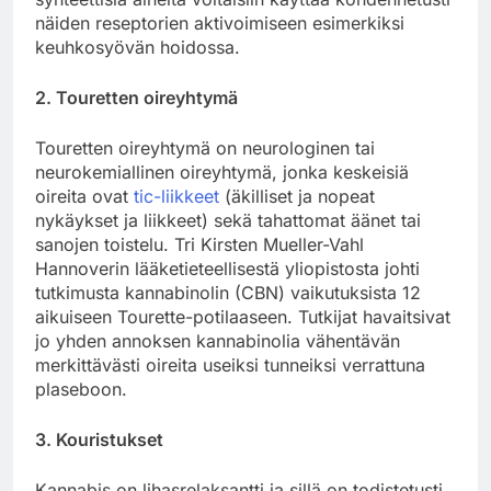
näiden reseptorien aktivoimiseen esimerkiksi
keuhkosyövän hoidossa.
2. Touretten oireyhtymä
Touretten oireyhtymä on neurologinen tai
neurokemiallinen oireyhtymä, jonka keskeisiä
oireita ovat
tic-liikkeet
(äkilliset ja nopeat
nykäykset ja liikkeet) sekä tahattomat äänet tai
sanojen toistelu. Tri Kirsten Mueller-Vahl
Hannoverin lääketieteellisestä yliopistosta johti
tutkimusta kannabinolin (CBN) vaikutuksista 12
aikuiseen Tourette-potilaaseen. Tutkijat havaitsivat
jo yhden annoksen kannabinolia vähentävän
merkittävästi oireita useiksi tunneiksi verrattuna
plaseboon.
3. Kouristukset
Kannabis on lihasrelaksantti ja sillä on todistetusti