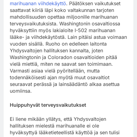
marihuanan viihdekäyttö
. Päätöksen vaikutukset
saattavat kiiriä läpi koko valtakunnan tarjoten
mahdollisuuden opettaa miljoonille marihuanan
terveysvaikutuksista. Washingtonin osavaltiossa
hyväksyttiin myös lakialoite I-502 marihuanan
lääke- ja viihdekäytöstä. Lain pitäisi astua voimaan
vuoden sisällä. Ruoho on edelleen laitonta
Yhdysvaltojen hallituksen kannalta, joten
Washingtonin ja Coloradon osavaltioiden pitää
vielä miettiä, miten ne saavat sen toimimaan.
Varmasti asiaa vielä pyöritellään, mutta
todennäköisesti ajan myötä muut osavaltiot
seuraavat perässä ja lainsäädäntö alkaa asettua
uomiinsa.
Huippuhyvät terveysvaikutukset
Ei liene mikään yllätys, että Yhdysvaltojen
hallituksen mielestä marihuanalle ei ole
hyväksyttyä lääketieteellistä käyttöä ja sen tulisi