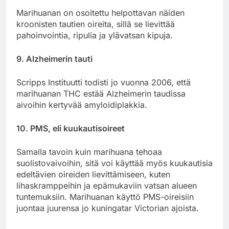
Marihuanan on osoitettu helpottavan näiden
kroonisten tautien oireita, sillä se lievittää
pahoinvointia, ripulia ja ylävatsan kipuja.
9. Alzheimerin tauti
Scripps Instituutti todisti jo vuonna 2006, että
marihuanan THC estää Alzheimerin taudissa
aivoihin kertyvää amyloidiplakkia.
10. PMS, eli kuukautisoireet
Samalla tavoin kuin marihuana tehoaa
suolistovaivoihin, sitä voi käyttää myös kuukautisia
edeltävien oireiden lievittämiseen, kuten
lihaskramppeihin ja epämukaviin vatsan alueen
tuntemuksiin. Marihuanan käyttö PMS-oireisiin
juontaa juurensa jo kuningatar Victorian ajoista.