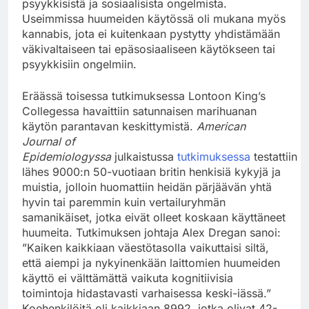
psyykkisistä ja sosiaalisista ongelmista.
Useimmissa huumeiden käytössä oli mukana myös
kannabis, jota ei kuitenkaan pystytty yhdistämään
väkivaltaiseen tai epäsosiaaliseen käytökseen tai
psyykkisiin ongelmiin.
Eräässä toisessa tutkimuksessa Lontoon King’s
Collegessa havaittiin satunnaisen marihuanan
käytön parantavan keskittymistä.
American
Journal of
Epidemiologyssa
julkaistussa
tutkimuksessa
testattiin
lähes 9000:n 50-vuotiaan britin henkisiä kykyjä ja
muistia, jolloin huomattiin heidän pärjäävän yhtä
hyvin tai paremmin kuin vertailuryhmän
samanikäiset, jotka eivät olleet koskaan käyttäneet
huumeita. Tutkimuksen johtaja Alex Dregan sanoi:
”Kaiken kaikkiaan väestötasolla vaikuttaisi siltä,
että aiempi ja nykyinenkään laittomien huumeiden
käyttö ei välttämättä vaikuta kognitiivisia
toimintoja hidastavasti varhaisessa keski-iässä.”
Koehenkilöitä oli kaikkiaan 8992, jotka olivat 42-