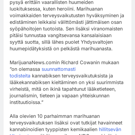
pysyä erittäin vaarallisten huumeiden
luokituksessa, kuten heroiini. Marihuanan
voimakkaiden terveysvaikutusten hyväksyminen ja
edistäminen leikkaisi välittömästi jättimäisen osan
syöpähoitojen tuotoista. Sen lisäksi viranomaisten
pitäisi tunnustaa vangitsevansa kansalaisiaan
syyttä suotta, sillä lähes puolet Yhdysvaltojen
huumepidätyksistä on pelkästä marihuanasta.
MarijuanaNews.comin Richard Cowanin mukaan
”on olemassa
suunnattomasti
todisteita
kannabiksen terveysvaikutuksista ja
lääkekannabiksen kieltäminen on yksi suurimmista
virheistä, mitä on ikinä tapahtunut lääketieteen,
journalismin, tieteen ja vapaan yhteiskunnan
instituutioissa.”
Alla olevien 10 parhaimman marihuanan
terveysvaikutuksen lisäksi ovat tutkijat havainneet
kannabinoidien tyyppisten kemikaalien
hillitsevän