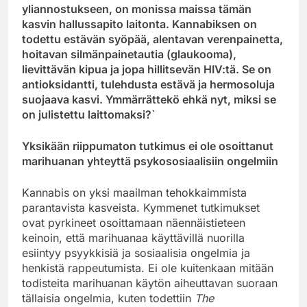
yliannostukseen, on monissa maissa tämän
kasvin hallussapito laitonta. Kannabiksen on
todettu estävän syöpää, alentavan verenpainetta,
hoitavan silmänpainetautia (glaukooma),
lievittävän kipua ja jopa hillitsevän HIV:tä. Se on
antioksidantti, tulehdusta estävä ja hermosoluja
suojaava kasvi. Ymmärrättekö ehkä nyt, miksi se
on julistettu laittomaksi?`
Yksikään riippumaton tutkimus ei ole osoittanut
marihuanan yhteyttä psykososiaalisiin ongelmiin
Kannabis on yksi maailman tehokkaimmista
parantavista kasveista. Kymmenet tutkimukset
ovat pyrkineet osoittamaan näennäistieteen
keinoin, että marihuanaa käyttävillä nuorilla
esiintyy psyykkisiä ja sosiaalisia ongelmia ja
henkistä rappeutumista. Ei ole kuitenkaan mitään
todisteita marihuanan käytön aiheuttavan suoraan
tällaisia ongelmia, kuten todettiin
The