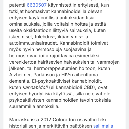
patentti
6630507
käynnistettiin erityisesti, kun
tutkijat huomasivat kannabinoideilla olevan
erityisen käytännöllisiä antioksidanttisia
ominaisuuksia, joilla voitaisiin hoitaa ja estää
useita oksidaatioon liittyviä sairauksia, kuten
iskeemiset, tulehdus-, ikääntymis- ja
autoimmuunisairaudet. Kannabinoidit toimivat
myös hyvin hermosoluja suojaavina ja
hermostovaurioita rajoittavina esimerkiksi
verenkiertoa häiritsevien halvauksien tai vammojen
jälkeen, tai hermorappeutumien hoitoon, kuten
Alzheimer, Parkinson ja HIV:n aiheuttama
dementia. Ei-psykoaktiiviset kannabinoidit,
kuten
kannabidoli
(ei kannabidioli CBD), ovat
erityisen hyödyllisiä käytössä, sillä ne eivät ole
psykoaktiivisten kannabinoidien tavoin toksisia
suuremmilla annoksilla.
Marraskuussa 2012 Coloradon osavaltio teki
historiallisen ja merkittävän päätöksen
sallimalla