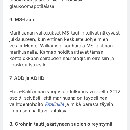
glaukoomapotilaissa.
6. MS-tauti
Marihuanan vaikutukset MS-tautiin tulivat näkyvästi
julkisuuteen, kun entinen keskusteluohjelmien
vetäjä Montel Williams alkoi hoitaa MS-tautiaan
marihuanalla. Kannabinoidit auttavat tämän
kohtalokkaan sairauden neurologisiin oireisiin ja
lihaskouristuksiin.
7. ADD ja ADHD
Etelä-Kalifornian yliopiston tutkimus vuodelta 2012
osoitti selvästi, että marihuana on täydellinen
vaihtoehtohoito
Ritalinille
ja mikä parasta täysin
ilman sen haittavaikutuksia.
8. Crohnin tauti ja ärtyneen suolen oireyhtymä