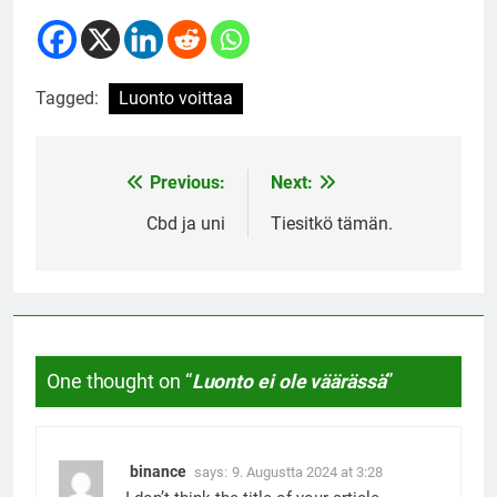
Tagged:
Luonto voittaa
Previous:
Next:
Post
navigation
Cbd ja uni
Tiesitkö tämän.
One thought on “
Luonto ei ole väärässä
”
binance
says:
9. Augustta 2024 at 3:28