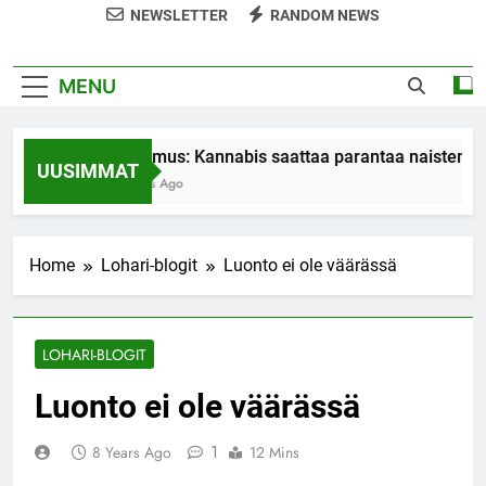
NEWSLETTER
RANDOM NEWS
MENU
Tutkimus: Kannabis saattaa parantaa naisten org
UUSIMMAT
7 Years Ago
Home
Lohari-blogit
Luonto ei ole väärässä
LOHARI-BLOGIT
Luonto ei ole väärässä
1
8 Years Ago
12 Mins