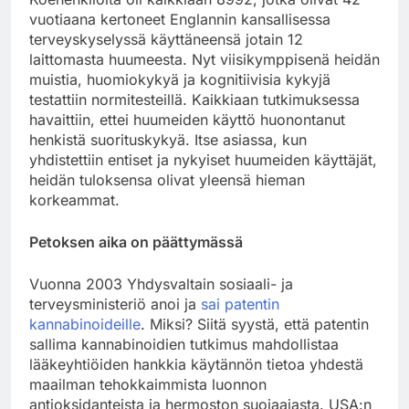
vuotiaana kertoneet Englannin kansallisessa
terveyskyselyssä käyttäneensä jotain 12
laittomasta huumeesta. Nyt viisikymppisenä heidän
muistia, huomiokykyä ja kognitiivisia kykyjä
testattiin normitesteillä. Kaikkiaan tutkimuksessa
havaittiin, ettei huumeiden käyttö huonontanut
henkistä suorituskykyä. Itse asiassa, kun
yhdistettiin entiset ja nykyiset huumeiden käyttäjät,
heidän tuloksensa olivat yleensä hieman
korkeammat.
Petoksen aika on päättymässä
Vuonna 2003 Yhdysvaltain sosiaali- ja
terveysministeriö anoi ja
sai patentin
kannabinoideille
. Miksi? Siitä syystä, että patentin
sallima kannabinoidien tutkimus mahdollistaa
lääkeyhtiöiden hankkia käytännön tietoa yhdestä
maailman tehokkaimmista luonnon
antioksidanteista ja hermoston suojaajasta. USA:n