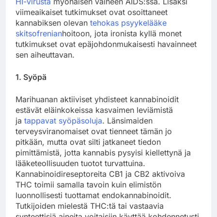
HI-virusta
myöhäisen vaiheen AIDS:ssa. Lisäksi
viimeaikaiset tutkimukset ovat osoittaneet
kannabiksen olevan
tehokas psyykelääke
skitsofrenian
hoitoon, jota ironista kyllä monet
tutkimukset ovat epäjohdonmukaisesti havainneet
sen aiheuttavan.
1. Syöpä
Marihuanan aktiiviset yhdisteet kannabinoidit
estävät eläinkokeissa kasvaimen leviämistä
ja
tappavat syöpäsoluja
. Länsimaiden
terveysviranomaiset ovat tienneet tämän jo
pitkään, mutta ovat silti jatkaneet tiedon
pimittämistä, jotta kannabis pysyisi kiellettynä ja
lääketeollisuuden tuotot turvattuina.
Kannabinoidireseptoreita CB1 ja CB2 aktivoiva
THC toimii samalla tavoin kuin elimistön
luonnollisesti tuottamat endokannabinoidit.
Tutkijoiden mielestä THC:tä tai vastaavia
synteettisiä aineita voitaisiin käyttää kohdennetusti