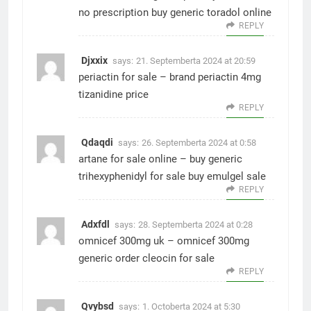
no prescription
buy generic toradol online
REPLY
Djxxix
says:
21. Septemberta 2024 at 20:59
periactin for sale –
brand periactin 4mg
tizanidine price
REPLY
Qdaqdi
says:
26. Septemberta 2024 at 0:58
artane for sale online –
buy generic
trihexyphenidyl for sale
buy emulgel sale
REPLY
Adxfdl
says:
28. Septemberta 2024 at 0:28
omnicef 300mg uk –
omnicef 300mg
generic
order cleocin for sale
REPLY
Qvybsd
says:
1. Octoberta 2024 at 5:30