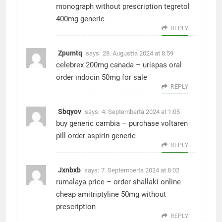
monograph without prescription
tegretol
400mg generic
REPLY
Zpumtq
says:
28. Augustta 2024 at 8:59
celebrex 200mg canada –
urispas oral
order indocin 50mg for sale
REPLY
Sbqyov
says:
4. Septemberta 2024 at 1:05
buy generic cambia –
purchase voltaren
pill
order aspirin generic
REPLY
Jxnbxb
says:
7. Septemberta 2024 at 8:02
rumalaya price –
order shallaki online
cheap
amitriptyline 50mg without
prescription
REPLY