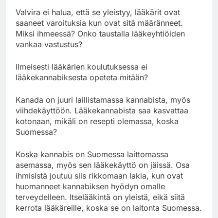
Valvira ei halua, että se yleistyy, lääkärit ovat
saaneet varoituksia kun ovat sitä määränneet.
Miksi ihmeessä? Onko taustalla lääkeyhtiöiden
vankaa vastustus?
Ilmeisesti lääkärien koulutuksessa ei
lääkekannabiksesta opeteta mitään?
Kanada on juuri laillistamassa kannabista, myös
viihdekäyttöön. Lääkekannabista saa kasvattaa
kotonaan, mikäli on resepti olemassa, koska
Suomessa?
Koska kannabis on Suomessa laittomassa
asemassa, myös sen lääkekäyttö on jäissä. Osa
ihmisistä joutuu siis rikkomaan lakia, kun ovat
huomanneet kannabiksen hyödyn omalle
terveydelleen. Itselääkintä on yleistä, eikä siitä
kerrota lääkäreille, koska se on laitonta Suomessa.