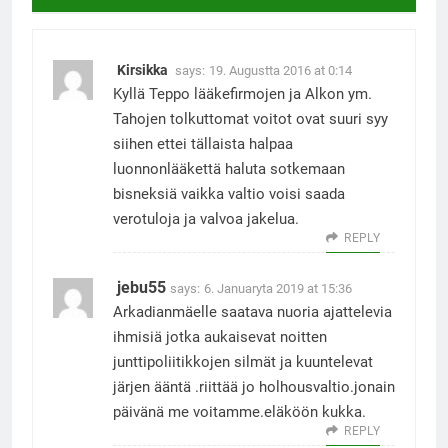
Kirsikka
says:
19. Augustta 2016 at 0:14
Kyllä Teppo lääkefirmojen ja Alkon ym.
Tahojen tolkuttomat voitot ovat suuri syy
siihen ettei tällaista halpaa
luonnonlääkettä haluta sotkemaan
bisneksiä vaikka valtio voisi saada
verotuloja ja valvoa jakelua.
REPLY
jebu55
says:
6. Januaryta 2019 at 15:36
Arkadianmäelle saatava nuoria ajattelevia
ihmisiä jotka aukaisevat noitten
junttipoliitikkojen silmät ja kuuntelevat
järjen ääntä .riittää jo holhousvaltio.jonain
päivänä me voitamme.eläköön kukka.
REPLY