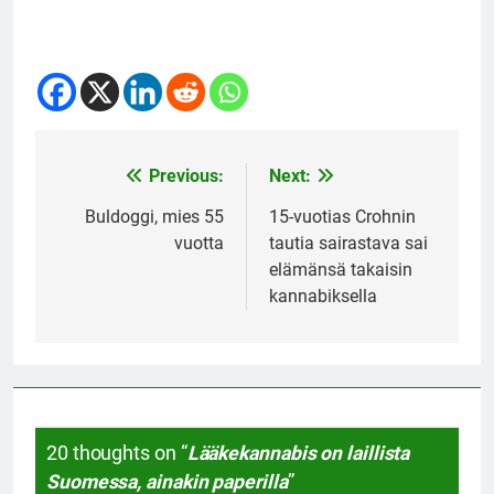
Previous:
Next:
Post
navigation
Buldoggi, mies 55
15-vuotias Crohnin
vuotta
tautia sairastava sai
elämänsä takaisin
kannabiksella
20 thoughts on “
Lääkekannabis on laillista
Suomessa, ainakin paperilla
”