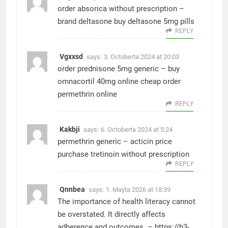
order absorica without prescription –
brand deltasone
buy deltasone 5mg pills
REPLY
Vgxxsd
says:
3. Octoberta 2024 at 20:03
order prednisone 5mg generic –
buy
omnacortil 40mg online cheap
order
permethrin online
REPLY
Kakbji
says:
6. Octoberta 2024 at 5:24
permethrin generic –
acticin price
purchase tretinoin without prescription
REPLY
Qnnbea
says:
1. Mayta 2026 at 18:39
The importance of health literacy cannot
be overstated. It directly affects
adherence and outcomes. –
https://b3-