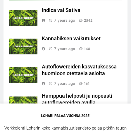
Indica vai Sativa
7 years ago
2542
Kannabiksen vaikutukset
7 years ago
148
Autoflowereiden kasvatuksessa
huomioon otettavia asioita
7 years ago
161
Hamppua helposti ja nopeasti
autoflowereiden avulla
7 years ago
86
LOHARI PALAA VUONNA 2025!
Verkkolehti Loharin koko kannabisuutisarkisto palaa pitkän tauon