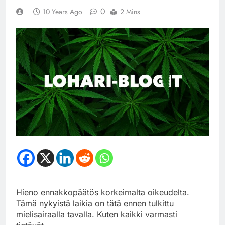
0
10 Years Ago
2 Mins
Hieno ennakkopäätös korkeimalta oikeudelta.
Tämä nykyistä laikia on tätä ennen tulkittu
mielisairaalla tavalla. Kuten kaikki varmasti