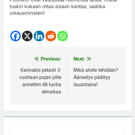
tuskin kukaan ottaa asiaan kantaa, saatika
oikeusministeri!
Previous:
Next:
Post
navigation
Kannabis pelasti 3-
Mikä aloite tehdään?
vuotiaan pojan jolle
Äänestys päättyy
annettiin 48 tuntia
lauantaina!
elinaikaa