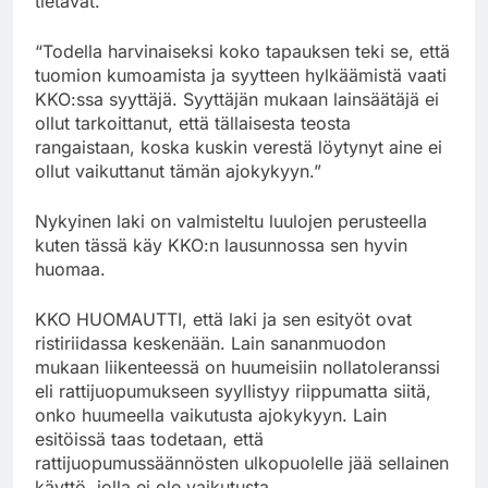
tietävät.
“Todella harvinaiseksi koko tapauksen teki se, että
tuomion kumoamista ja syytteen hylkäämistä vaati
KKO:ssa syyttäjä. Syyttäjän mukaan lainsäätäjä ei
ollut tarkoittanut, että tällaisesta teosta
rangaistaan, koska kuskin verestä löytynyt aine ei
ollut vaikuttanut tämän ajokykyyn.”
Nykyinen laki on valmisteltu luulojen perusteella
kuten tässä käy KKO:n lausunnossa sen hyvin
huomaa.
KKO HUOMAUTTI, että laki ja sen esityöt ovat
ristiriidassa keskenään. Lain sananmuodon
mukaan liikenteessä on huumeisiin nollatoleranssi
eli rattijuopumukseen syyllistyy riippumatta siitä,
onko huumeella vaikutusta ajokykyyn. Lain
esitöissä taas todetaan, että
rattijuopumussäännösten ulkopuolelle jää sellainen
käyttö, jolla ei ole vaikutusta