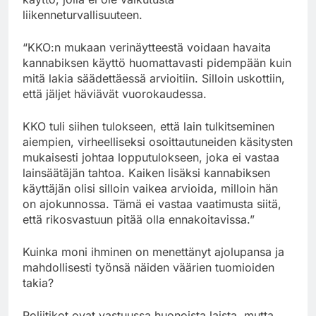
liikenneturvallisuuteen.
“KKO:n mukaan verinäytteestä voidaan havaita
kannabiksen käyttö huomattavasti pidempään kuin
mitä lakia säädettäessä arvioitiin. Silloin uskottiin,
että jäljet häviävät vuorokaudessa.
KKO tuli siihen tulokseen, että lain tulkitseminen
aiempien, virheelliseksi osoittautuneiden käsitysten
mukaisesti johtaa lopputulokseen, joka ei vastaa
lainsäätäjän tahtoa. Kaiken lisäksi kannabiksen
käyttäjän olisi silloin vaikea arvioida, milloin hän
on ajokunnossa. Tämä ei vastaa vaatimusta siitä,
että rikosvastuun pitää olla ennakoitavissa.”
Kuinka moni ihminen on menettänyt ajolupansa ja
mahdollisesti työnsä näiden väärien tuomioiden
takia?
Poliitikot ovat vastuussa huonoista laista, mutta