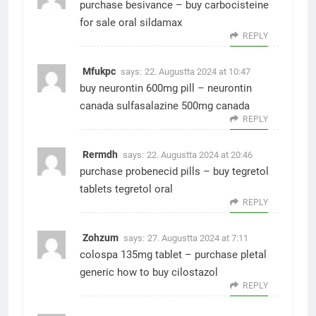
purchase besivance –
buy carbocisteine
for sale
oral sildamax
REPLY
Mfukpc
says:
22. Augustta 2024 at 10:47
buy neurontin 600mg pill –
neurontin
canada
sulfasalazine 500mg canada
REPLY
Rermdh
says:
22. Augustta 2024 at 20:46
purchase probenecid pills –
buy tegretol
tablets
tegretol oral
REPLY
Zohzum
says:
27. Augustta 2024 at 7:11
colospa 135mg tablet –
purchase pletal
generic
how to buy cilostazol
REPLY