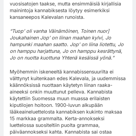
vuosisatojen taakse, mutta ensimmäisiä kirjallisia
mainintoja kannabiksesta löytyy esimerkiksi
kansaneepos Kalevalan runoista.
“Tuop’ oli vanha Väinämöinen, Toinen nuor]
Joukahainen Jop’ on liinan maahan kylvi, Jo
hampunki maahan saatto. Jop’ on liina liotettu, Jo
on hamppu harjattuna, Jo on hamppu kesrättynä,
Jo on nuotta kuottuna Yhtenä kesäissä yönä.”
Myöhemmin iskeneeltä kannabissensuurilta ei
välttynyt kuitenkaan edes Kalevala, ja uudemmissa
käännöksissä nuottaan käytetyn liinan raaka-
aineeksi onkin muuttunut pelleva. Kannabista
käytettiin Suomessa muun muassa erilaisten
kiputilojen hoitoon. 1900-luvun alkupään
lääkeaineluettelosta kannabiksen kukinto maksaa
15 markkaa grammalta. Kerta-annokseksi
luettelossa suositeltiin puolta grammaa,
päiväannokseksi kahta. Kannabista sai ostaa