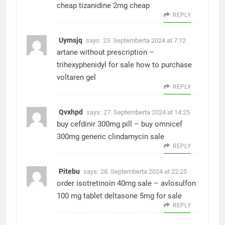
cheap
tizanidine 2mg cheap
REPLY
Uymsjq
says:
23. Septemberta 2024 at 7:12
artane without prescription –
trihexyphenidyl for sale
how to purchase
voltaren gel
REPLY
Qvxhpd
says:
27. Septemberta 2024 at 14:25
buy cefdinir 300mg pill –
buy omnicef
300mg generic
clindamycin sale
REPLY
Pitebu
says:
28. Septemberta 2024 at 22:25
order isotretinoin 40mg sale –
avlosulfon
100 mg tablet
deltasone 5mg for sale
REPLY