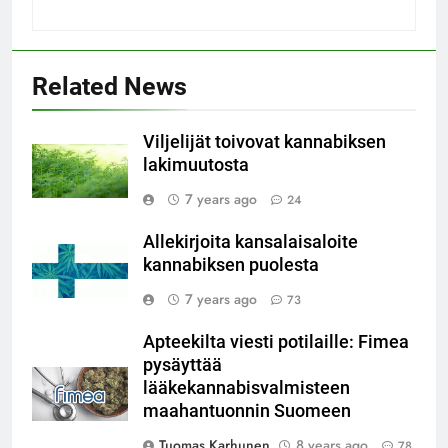
Related News
Viljelijät toivovat kannabiksen
lakimuutosta
7 years ago
24
Allekirjoita kansalaisaloite
kannabiksen puolesta
7 years ago
73
Apteekilta viesti potilaille: Fimea
pysäyttää
lääkekannabisvalmisteen
maahantuonnin Suomeen
Tuomas Karhunen
8 years ago
78