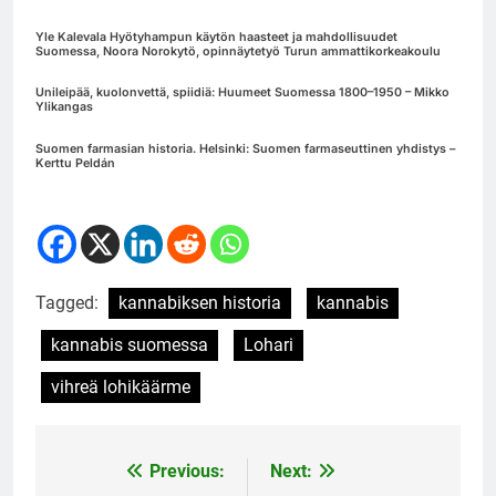
Yle Kalevala Hyötyhampun käytön haasteet ja mahdollisuudet
Suomessa, Noora Norokytö, opinnäytetyö Turun ammattikorkeakoulu
Unileipää, kuolonvettä, spiidiä: Huumeet Suomessa 1800–1950 – Mikko
Ylikangas
Suomen farmasian historia. Helsinki: Suomen farmaseuttinen yhdistys –
Kerttu Peldán
Tagged:
kannabiksen historia
kannabis
kannabis suomessa
Lohari
vihreä lohikäärme
Previous:
Next:
Post