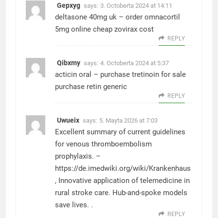
Gepxyg
says:
3. Octoberta 2024 at 14:11
deltasone 40mg uk –
order omnacortil
5mg online cheap
zovirax cost
REPLY
Qibxmy
says:
4. Octoberta 2024 at 5:37
acticin oral –
purchase tretinoin for sale
purchase retin generic
REPLY
Uwueix
says:
5. Mayta 2026 at 7:03
Excellent summary of current guidelines
for venous thromboembolism
prophylaxis. –
https://de.imedwiki.org/wiki/Krankenhaus
, Innovative application of telemedicine in
rural stroke care. Hub-and-spoke models
save lives. .
REPLY