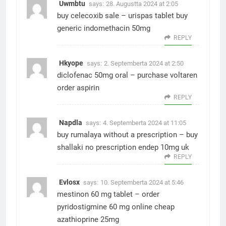
Uwmbtu
says:
28. Augustta 2024 at 2:05
buy celecoxib sale –
urispas tablet
buy
generic indomethacin 50mg
REPLY
Hkyope
says:
2. Septemberta 2024 at 2:50
diclofenac 50mg oral –
purchase voltaren
order aspirin
REPLY
Napdla
says:
4. Septemberta 2024 at 11:05
buy rumalaya without a prescription –
buy
shallaki no prescription
endep 10mg uk
REPLY
Evlosx
says:
10. Septemberta 2024 at 5:46
mestinon 60 mg tablet –
order
pyridostigmine 60 mg online
cheap
azathioprine 25mg