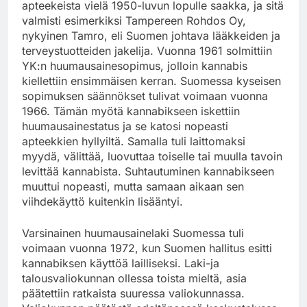
apteekeista vielä 1950-luvun lopulle saakka, ja sitä
valmisti esimerkiksi Tampereen Rohdos Oy,
nykyinen Tamro, eli Suomen johtava lääkkeiden ja
terveystuotteiden jakelija. Vuonna 1961 solmittiin
YK:n huumausainesopimus, jolloin kannabis
kiellettiin ensimmäisen kerran. Suomessa kyseisen
sopimuksen säännökset tulivat voimaan vuonna
1966. Tämän myötä kannabikseen iskettiin
huumausainestatus ja se katosi nopeasti
apteekkien hyllyiltä. Samalla tuli laittomaksi
myydä, välittää, luovuttaa toiselle tai muulla tavoin
levittää kannabista. Suhtautuminen kannabikseen
muuttui nopeasti, mutta samaan aikaan sen
viihdekäyttö kuitenkin lisääntyi.
Varsinainen huumausainelaki Suomessa tuli
voimaan vuonna 1972, kun Suomen hallitus esitti
kannabiksen käyttöä lailliseksi. Laki-ja
talousvaliokunnan ollessa toista mieltä, asia
päätettiin ratkaista suuressa valiokunnassa.