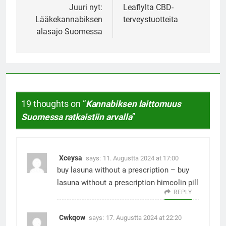
navigation
Juuri nyt:
Leaflylta CBD-
Lääkekannabiksen
terveystuotteita
alasajo Suomessa
19 thoughts on “
Kannabiksen laittomuus
Suomessa ratkaistiin arvalla
”
Xceysa
says:
11. Augustta 2024 at 17:00
buy lasuna without a prescription –
buy
lasuna without a prescription
himcolin pill
REPLY
Cwkqow
says:
17. Augustta 2024 at 22:20