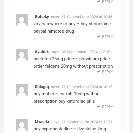
REPLY
Gaheky
says:
11. Septemberta 2024 at 10:46
voveran where to buy –
buy nimodipine
paypal
nimotop drug
REPLY
Avahqk
says:
16. Septemberta 2024 at 2:32
baclofen 25mg price –
piroxicam price
order feldene 20mg without prescription
REPLY
Dhkqpq
says:
17. Septemberta 2024 at 10:17
buy mobic –
maxalt 10mg without
prescription
buy ketorolac pills
REPLY
Mwsela
says:
21. Septemberta 2024 at 10:51
buy cyproheptadine –
tizanidine 2mg