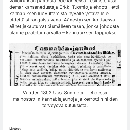
Valiokunnan päätöstä edeltäneessä keskustelussa
demarikansanedustaja Erkki Tuomioja ehdotti, että
kannabiksen luovuttamista hyvälle ystävälle ei
pidettäisi rangaistavana. Äänestyksen koittaessa
äänet jakautuivat täsmälleen tasan, jonka johdosta
tilanne päätettiin arvalla – kannabiksen tappioksi.
Vuoden 1892 Uusi Suometar- lehdessä
mainostettiin kannabisjauhoja ja kerrottiin niiden
terveysvaikutuksista.
Lähteet: