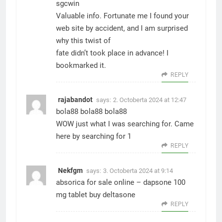
sgcwin
Valuable info. Fortunate me I found your
web site by accident, and I am surprised
why this twist of
fate didn’t took place in advance! I
bookmarked it.
REPLY
rajabandot
says:
2. Octoberta 2024 at 12:47
bola88
bola88
bola88
WOW just what I was searching for. Came
here by searching for 1
REPLY
Nekfgm
says:
3. Octoberta 2024 at 9:14
absorica for sale online –
dapsone 100
mg tablet
buy deltasone
REPLY