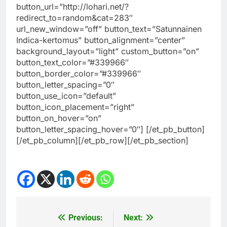
button_url=”http://lohari.net/?
redirect_to=random&cat=283″
url_new_window=”off” button_text=”Satunnainen
Indica-kertomus” button_alignment=”center”
background_layout=”light” custom_button=”on”
button_text_color=”#339966″
button_border_color=”#339966″
button_letter_spacing=”0″
button_use_icon=”default”
button_icon_placement=”right”
button_on_hover=”on”
button_letter_spacing_hover=”0″] [/et_pb_button]
[/et_pb_column][/et_pb_row][/et_pb_section]
Previous:
Next:
Post