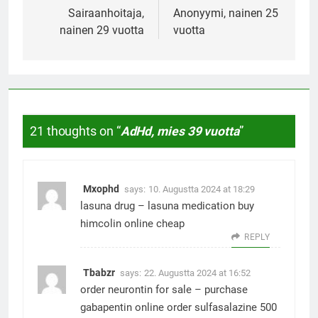
navigation
Sairaanhoitaja,
Anonyymi, nainen 25
nainen 29 vuotta
vuotta
21 thoughts on “
AdHd, mies 39 vuotta
”
Mxophd
says:
10. Augustta 2024 at 18:29
lasuna drug –
lasuna medication
buy
himcolin online cheap
REPLY
Tbabzr
says:
22. Augustta 2024 at 16:52
order neurontin for sale –
purchase
gabapentin online
order sulfasalazine 500