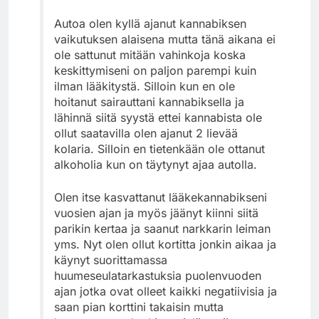
Autoa olen kyllä ajanut kannabiksen
vaikutuksen alaisena mutta tänä aikana ei
ole sattunut mitään vahinkoja koska
keskittymiseni on paljon parempi kuin
ilman lääkitystä. Silloin kun en ole
hoitanut sairauttani kannabiksella ja
lähinnä siitä syystä ettei kannabista ole
ollut saatavilla olen ajanut 2 lievää
kolaria. Silloin en tietenkään ole ottanut
alkoholia kun on täytynyt ajaa autolla.
Olen itse kasvattanut lääkekannabikseni
vuosien ajan ja myös jäänyt kiinni siitä
parikin kertaa ja saanut narkkarin leiman
yms. Nyt olen ollut kortitta jonkin aikaa ja
käynyt suorittamassa
huumeseulatarkastuksia puolenvuoden
ajan jotka ovat olleet kaikki negatiivisia ja
saan pian korttini takaisin mutta