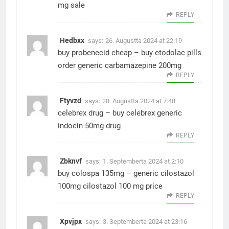
mg sale
REPLY
Hedbxx
says:
26. Augustta 2024 at 22:19
buy probenecid cheap –
buy etodolac pills
order generic carbamazepine 200mg
REPLY
Ftyvzd
says:
28. Augustta 2024 at 7:48
celebrex drug –
buy celebrex generic
indocin 50mg drug
REPLY
Zbknvf
says:
1. Septemberta 2024 at 2:10
buy colospa 135mg –
generic cilostazol
100mg
cilostazol 100 mg price
REPLY
Xpvjpx
says:
3. Septemberta 2024 at 23:16