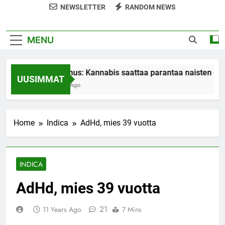
NEWSLETTER
RANDOM NEWS
MENU
Tutkimus: Kannabis saattaa parantaa naisten orga
UUSIMMAT
7 Years Ago
Home
Indica
AdHd, mies 39 vuotta
INDICA
AdHd, mies 39 vuotta
21
11 Years Ago
7 Mins