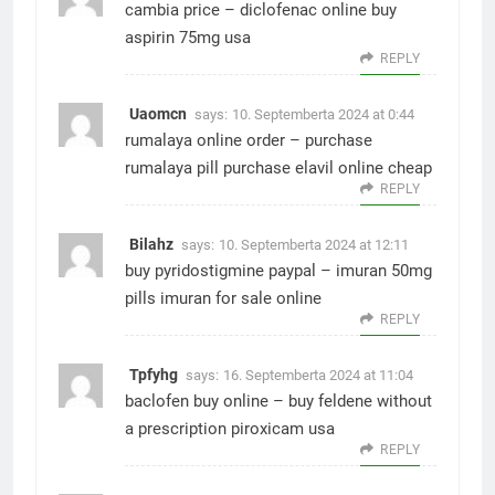
cambia price –
diclofenac online buy
aspirin 75mg usa
REPLY
Uaomcn
says:
10. Septemberta 2024 at 0:44
rumalaya online order –
purchase
rumalaya pill
purchase elavil online cheap
REPLY
Bilahz
says:
10. Septemberta 2024 at 12:11
buy pyridostigmine paypal –
imuran 50mg
pills
imuran for sale online
REPLY
Tpfyhg
says:
16. Septemberta 2024 at 11:04
baclofen buy online –
buy feldene without
a prescription
piroxicam usa
REPLY