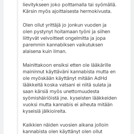
lievitykseen joko polttamalla tai syömällä.
Kärsin myös ajoittaisesta hermokivusta.
Olen ollut yrittäjä jo jonkun vuoden ja
olen pystynyt hoitamaan työni ja siihen
liittyvät velvoitteet ongelmitta ja jopa
paremmin kannabiksen vaikutuksen
alaisena kuin ilman.
Mainittakoon ensiksi etten ole lääkärille
maininnut käyttäväni kannabista mutta en
ole myöskään käyttänyt mitään AdHd
lääkkeitä koska vatsani ei niitä sulata ja
saan kärsiä myös unettomuudesta
syömishäiriöistä jne. kyseisten lääkkeiden
vuoksi mutta kannabis ei aiheuta mitään
kyseisiä jälkioireita.
Kaikkien näiden vuosien aikana jolloin
kannabista olen käyttänyt olen ollut