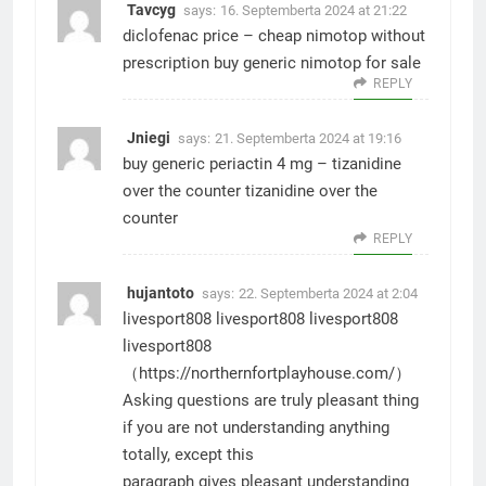
Tavcyg
says:
16. Septemberta 2024 at 21:22
diclofenac price –
cheap nimotop without
prescription
buy generic nimotop for sale
REPLY
Jniegi
says:
21. Septemberta 2024 at 19:16
buy generic periactin 4 mg –
tizanidine
over the counter
tizanidine over the
counter
REPLY
hujantoto
says:
22. Septemberta 2024 at 2:04
livesport808
livesport808
livesport808
livesport808
（https://northernfortplayhouse.com/）
Asking questions are truly pleasant thing
if you are not understanding anything
totally, except this
paragraph gives pleasant understanding