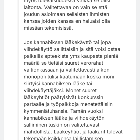
myös tulevaisuudessa vaikka se olisi
laitonta. Valitettavaa on vain se että
joudun asioimaan sellaisten ihmisten
kanssa joiden kanssa en haluaisi olla
missään tekemisissä.
Jos kannabiksen lääkekäyttö tai jopa
viihdekäyttö sallittaisiin ja sitä voisi ostaa
paikallis apteekista yms kaupasta pieniä
määriä se tietäisi suuret verorahat
valtionkassaan ja valitettavasti alkon
monopoli tulisi kaatumaan koska moni
siirtyisi kannabiksen lääke tai
viihdekäyttäjäksi. Monet suuret
lääkeyhtiöt päätyisivät konkurssin
partaalle ja työpaikkoja menetettäisiin
kymmeniätuhansia. Tämän vuoksi
kannabiksen lääke ja viihdekäytön
salliminen tuskin on valitettavasti
mahdollista. Lääkeyhtiöt ja lääkärit tulevat
tekemään kaikkensa laillistamisen