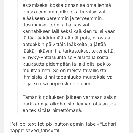
estämiseksi koska onhan se oma lehmä
ojassa ei niiden jotka sitä tarvitsisivat
elääkseen paremmin ja terveemmin.
Jos ihmiset todella haluaisivat
kannabiksen lailliseksi kaikkien tulisi vaan
jättää lääkärinmääräämät pois, ei ostaa
apteekkin päivittäis lääkkeitä ja jättää
lääkärinkäynnit ja tarkastukset tekemättä.
Ei nyky-yhteiskunta selviäisi tälläisestä
kuukautta pidempään ja laki olisi pakko
muuttaa heti. Se on meistä tavallisista
ihmisistä kiinni tapahtuuko muutoksia vai
ei ja kuinka nopeasti ne etenee.
Tämän kirjoituksen jälkeen varmaan saisin
narkkarin ja alkoholistin leiman otsaan jos
en tekisi tätä nimettömänä.
[/et_pb_text][et_pb_button admin_label=”Lohari-
nappi” saved_tabs=”all”