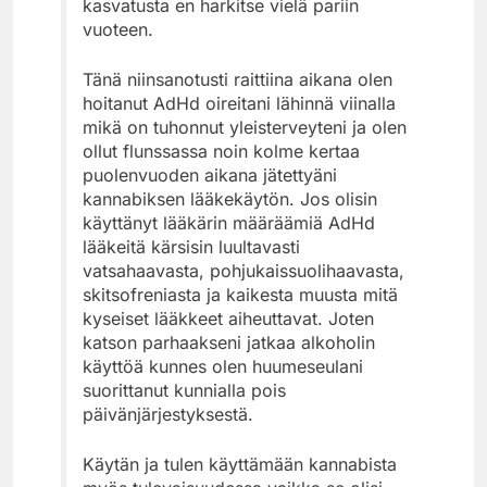
kasvatusta en harkitse vielä pariin
vuoteen.
Tänä niinsanotusti raittiina aikana olen
hoitanut AdHd oireitani lähinnä viinalla
mikä on tuhonnut yleisterveyteni ja olen
ollut flunssassa noin kolme kertaa
puolenvuoden aikana jätettyäni
kannabiksen lääkekäytön. Jos olisin
käyttänyt lääkärin määräämiä AdHd
lääkeitä kärsisin luultavasti
vatsahaavasta, pohjukaissuolihaavasta,
skitsofreniasta ja kaikesta muusta mitä
kyseiset lääkkeet aiheuttavat. Joten
katson parhaakseni jatkaa alkoholin
käyttöä kunnes olen huumeseulani
suorittanut kunnialla pois
päivänjärjestyksestä.
Käytän ja tulen käyttämään kannabista