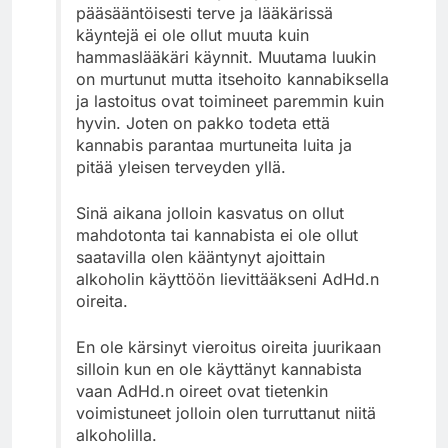
pääsääntöisesti terve ja lääkärissä
käyntejä ei ole ollut muuta kuin
hammaslääkäri käynnit. Muutama luukin
on murtunut mutta itsehoito kannabiksella
ja lastoitus ovat toimineet paremmin kuin
hyvin. Joten on pakko todeta että
kannabis parantaa murtuneita luita ja
pitää yleisen terveyden yllä.
Sinä aikana jolloin kasvatus on ollut
mahdotonta tai kannabista ei ole ollut
saatavilla olen kääntynyt ajoittain
alkoholin käyttöön lievittääkseni AdHd.n
oireita.
En ole kärsinyt vieroitus oireita juurikaan
silloin kun en ole käyttänyt kannabista
vaan AdHd.n oireet ovat tietenkin
voimistuneet jolloin olen turruttanut niitä
alkoholilla.