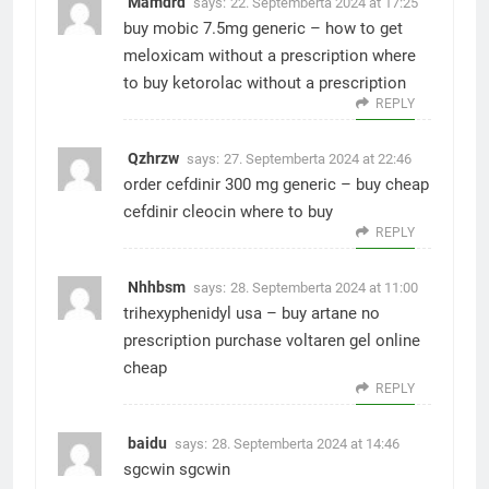
Mamdrd
says:
22. Septemberta 2024 at 17:25
buy mobic 7.5mg generic –
how to get
meloxicam without a prescription
where
to buy ketorolac without a prescription
REPLY
Qzhrzw
says:
27. Septemberta 2024 at 22:46
order cefdinir 300 mg generic –
buy cheap
cefdinir
cleocin where to buy
REPLY
Nhhbsm
says:
28. Septemberta 2024 at 11:00
trihexyphenidyl usa –
buy artane no
prescription
purchase voltaren gel online
cheap
REPLY
baidu
says:
28. Septemberta 2024 at 14:46
sgcwin
sgcwin