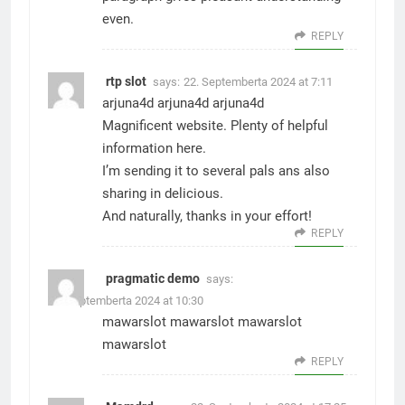
even.
REPLY
rtp slot
says:
22. Septemberta 2024 at 7:11
arjuna4d
arjuna4d
arjuna4d
Magnificent website. Plenty of helpful
information here.
I’m sending it to several pals ans also
sharing in delicious.
And naturally, thanks in your effort!
REPLY
pragmatic demo
says:
22. Septemberta 2024 at 10:30
mawarslot
mawarslot
mawarslot
mawarslot
REPLY