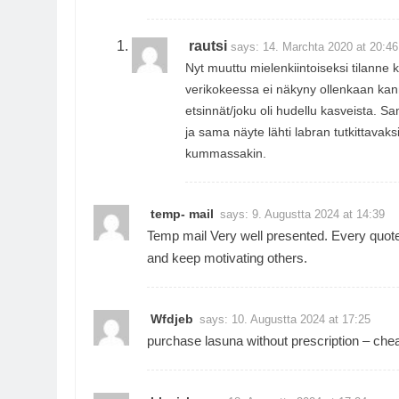
rautsi
says:
14. Marchta 2020 at 20:46
Nyt muuttu mielenkiintoiseksi tilanne kun
verikokeessa ei näkyny ollenkaan kanna
etsinnät/joku oli hudellu kasveista. Sa
ja sama näyte lähti labran tutkittavaks
kummassakin.
temp- mail
says:
9. Augustta 2024 at 14:39
Temp mail
Very well presented. Every quot
and keep motivating others.
Wfdjeb
says:
10. Augustta 2024 at 17:25
purchase lasuna without prescription –
chea