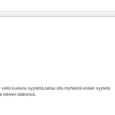
x -säätiö lääkekannabistutkimusten kannalla
mentiapotilaille – Uusi tutkimus Australiassa
stää kannabiksen viihdekäytön laillistamisesta
 vielä kuulunu syytettä,taitaa olla myhäistä enään syytetä
tse tekeen lääkensä.