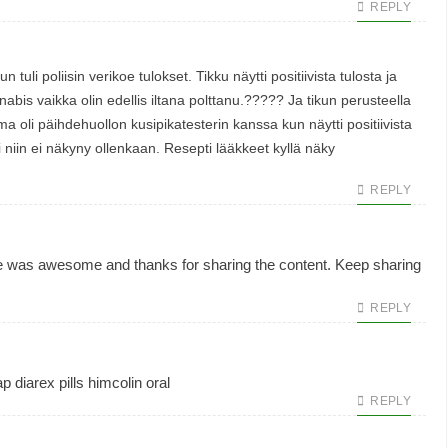
REPLY
 tuli poliisin verikoe tulokset. Tikku näytti positiivista tulosta ja
bis vaikka olin edellis iltana polttanu.????? Ja tikun perusteella
ma oli päihdehuollon kusipikatesterin kanssa kun näytti positiivista
i niin ei näkyny ollenkaan. Resepti lääkkeet kyllä näky
REPLY
e was awesome and thanks for sharing the content. Keep sharing
REPLY
p diarex pills
himcolin oral
REPLY