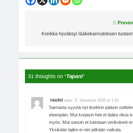
Post
Previo
navigation
Kreikka hyväksyi lääkekannabiksen tuotan
31 thoughts on “
Tapani
”
rautsi
says:
9. Januaryta 2020 at 1:41
Samasta syystä nyt itsekkin pääsin oottelem
eteenpäin. Mut korjasin heti et lääke rikos k
myös. Mut sanoin et katotaan verikokeet ensi
Yksikään lajike ei niin pitkään vaikuta.