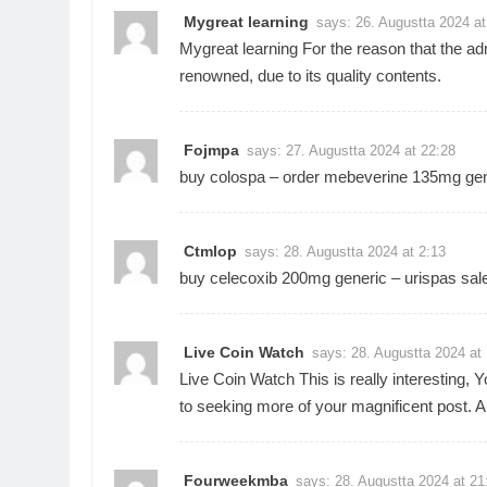
Mygreat learning
says:
26. Augustta 2024 at
Mygreat learning
For the reason that the admi
renowned, due to its quality contents.
Fojmpa
says:
27. Augustta 2024 at 22:28
buy colospa –
order mebeverine 135mg gen
Ctmlop
says:
28. Augustta 2024 at 2:13
buy celecoxib 200mg generic –
urispas sal
Live Coin Watch
says:
28. Augustta 2024 at
Live Coin Watch
This is really interesting, 
to seeking more of your magnificent post. Al
Fourweekmba
says:
28. Augustta 2024 at 21