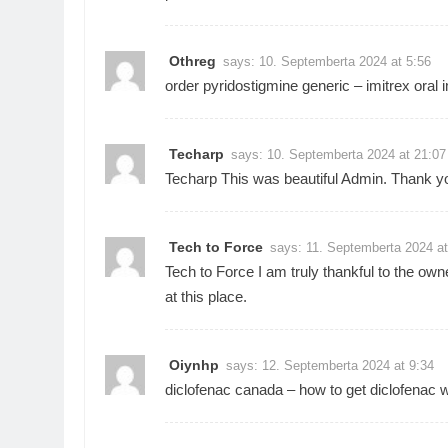
Othreg
says:
10. Septemberta 2024 at 5:56
order pyridostigmine generic –
imitrex oral
i
Techarp
says:
10. Septemberta 2024 at 21:07
Techarp
This was beautiful Admin. Thank you
Tech to Force
says:
11. Septemberta 2024 at
Tech to Force
I am truly thankful to the owne
at this place.
Oiynhp
says:
12. Septemberta 2024 at 9:34
diclofenac canada –
how to get diclofenac w