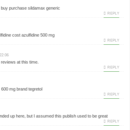
o buy
purchase sildamax generic
REPLY
fidine
cost azulfidine 500 mg
REPLY
22:06
 reviews at this time.
REPLY
h 600 mg
brand tegretol
REPLY
nded up here, but I assumed this publish used to be great
REPLY