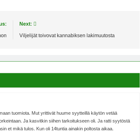
us:
Next:
non
Viljelijät toivovat kannabiksen lakimuutosta
aan tuomiota. Mut yrittivät huume syytteillä käytön vetää
orkeintaan. Ja kasvitkin siihen tarkoitukseen oli. Ja ratti syytöstä
n et mikä tulos. Kun oli 14tuntia ainakin poltosta aikaa.