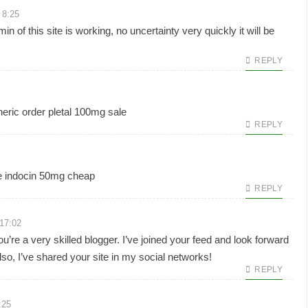
 8:25
n of this site is working, no uncertainty very quickly it will be
REPLY
eric
order pletal 100mg sale
REPLY
e
indocin 50mg cheap
REPLY
 17:02
You’re a very skilled blogger. I’ve joined your feed and look forward
so, I’ve shared your site in my social networks!
REPLY
:25