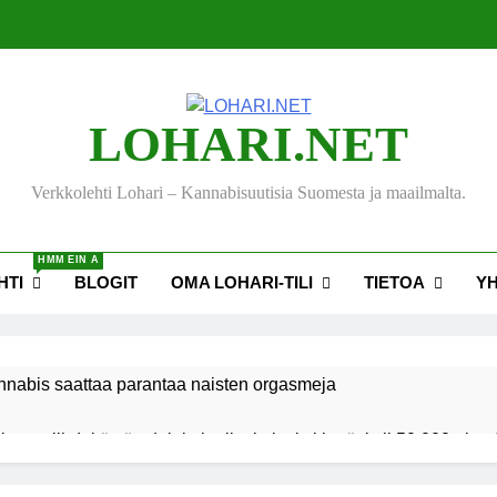
LOHARI.NET
Verkkolehti Lohari – Kannabisuutisia Suomesta ja maailmalta.
HMM EIN A
HTI
BLOGIT
OMA LOHARI-TILI
TIETOA
Y
nnabis saattaa parantaa naisten orgasmeja
ksen viihdekäytön dekriminalisoimiseksi keräsi yli 50 000 nime
akiehdotus sallisi kannabiksen kotikasvatuksen