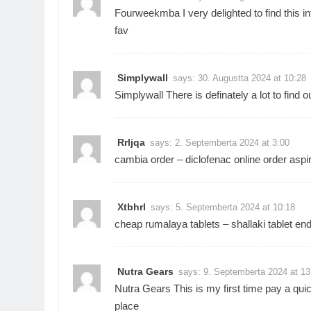
Fourweekmba
I very delighted to find this 
fav
Simplywall
says:
30. Augustta 2024 at 10:28
Simplywall
There is definately a lot to find o
Rrljqa
says:
2. Septemberta 2024 at 3:00
cambia order –
diclofenac online
order aspir
Xtbhrl
says:
5. Septemberta 2024 at 10:18
cheap rumalaya tablets –
shallaki tablet
end
Nutra Gears
says:
9. Septemberta 2024 at 13
Nutra Gears
This is my first time pay a quic
place