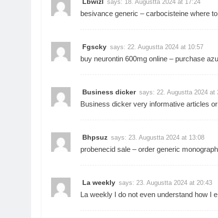
Lbwizl
says:
18. Augustta 2024 at 17:24
besivance generic –
carbocisteine where t
Fgscky
says:
22. Augustta 2024 at 10:57
buy neurontin 600mg online –
purchase azul
Business dicker
says:
22. Augustta 2024 at 
Business dicker
very informative articles or
Bhpsuz
says:
23. Augustta 2024 at 13:08
probenecid sale –
order generic monograp
La weekly
says:
23. Augustta 2024 at 20:43
La weekly
I do not even understand how I e