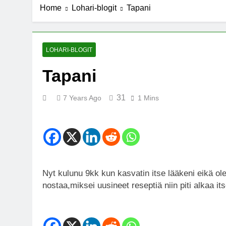
Home
Lohari-blogit
Tapani
7 Years Ago
Michael J. Fo
7 Years Ago
Kannabista de
LOHARI-BLOGIT
7 Years Ago
Tapani
Meksiko ääne
7 Years Ago
31
7 Years Ago
1 Mins
Nyt kulunu 9kk kun kasvatin itse lääkeni eikä ole
nostaa,miksei uusineet reseptiä niin piti alkaa i