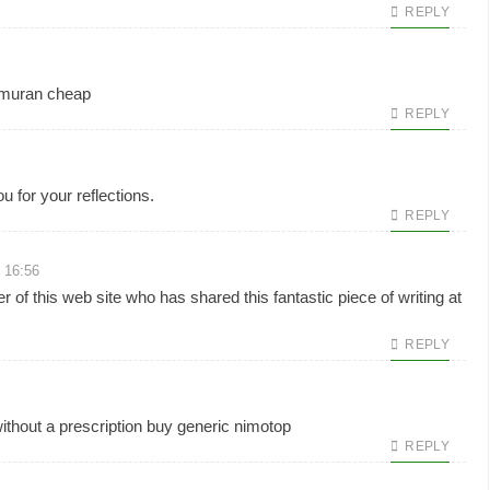
REPLY
muran cheap
REPLY
 for your reflections.
REPLY
 16:56
r of this web site who has shared this fantastic piece of writing at
REPLY
ithout a prescription
buy generic nimotop
REPLY