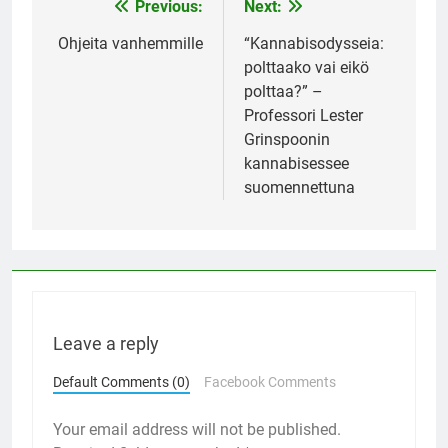
Previous:
Next:
Post
navigation
Ohjeita vanhemmille
“Kannabisodysseia:
polttaako vai eikö
polttaa?” –
Professori Lester
Grinspoonin
kannabisessee
suomennettuna
Leave a reply
Default Comments (0)
Facebook Comments
Your email address will not be published.