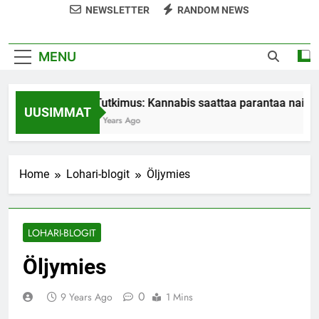
NEWSLETTER
RANDOM NEWS
MENU
Tutkimus: Kannabis saattaa parantaa naiste
UUSIMMAT
7 Years Ago
Home
Lohari-blogit
Öljymies
LOHARI-BLOGIT
Öljymies
0
9 Years Ago
1 Mins