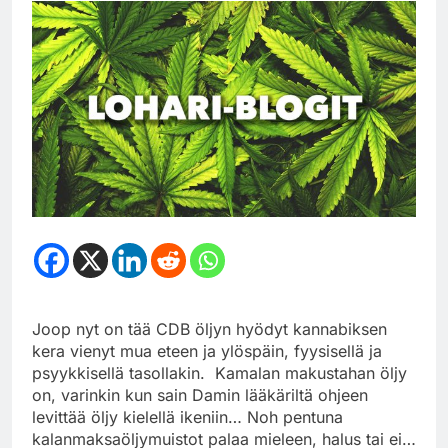
Joop nyt on tää CDB öljyn hyödyt kannabiksen
kera vienyt mua eteen ja ylöspäin, fyysisellä ja
psyykkisellä tasollakin. Kamalan makustahan öljy
on, varinkin kun sain Damin lääkäriltä ohjeen
levittää öljy kielellä ikeniin… Noh pentuna
kalanmaksaöljymuistot palaa mieleen, halus tai ei…