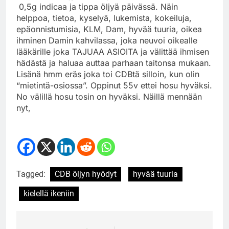
0,5g indicaa ja tippa öljyä päivässä. Näin
helppoa, tietoa, kyselyä, lukemista, kokeiluja,
epäonnistumisia, KLM, Dam, hyvää tuuria, oikea
ihminen Damin kahvilassa, joka neuvoi oikealle
lääkärille joka TAJUAA ASIOITA ja välittää ihmisen
hädästä ja haluaa auttaa parhaan taitonsa mukaan.
Lisänä hmm eräs joka toi CDBtä silloin, kun olin
“mietintä-osiossa”. Oppinut 55v ettei hosu hyväksi.
No välillä hosu tosin on hyväksi. Näillä mennään
nyt,
Tagged:
CDB öljyn hyödyt
hyvää tuuria
kielellä ikeniin