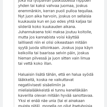
joka ilta työpäivän paskuudesta riippuen
yhden tai kaksi vahvaa juomaa, joskus
enemmänkin, kerran puoli pulloa tequilaa.
Nyt juon aika harvoin, joskus on sellaisia
kuukausia kun en juo edes yhtä kaljaa tai
siideriä koko kuukauden aikana.
Juhannuksena toki maksa joutuu koitolle,
mutta jos kannabista voisi käyttää
laillisesti niin ei olisi oikeastaan mitään
syytä juoda silloinkaan. Joskus jopa käyn
keikoilla tai baarissa selvin päin, joskus
hieman pilvessä ja juon sitten vain limua
tai vettä koko illan.
Haluaisin lisätä tähän, että en halua syödä
lääkkeitä, koska ne vaikuttavat
negatiivisesti sisäelimiin ja
mielialalääkkeistä ei tunnu kenelläkään
kaverilla olevan mitään hyvää sanottavaa.
Yksi ei enää näe unia (tai ei ainakaan
muista niitä), monella on ollut itsetuhoisia