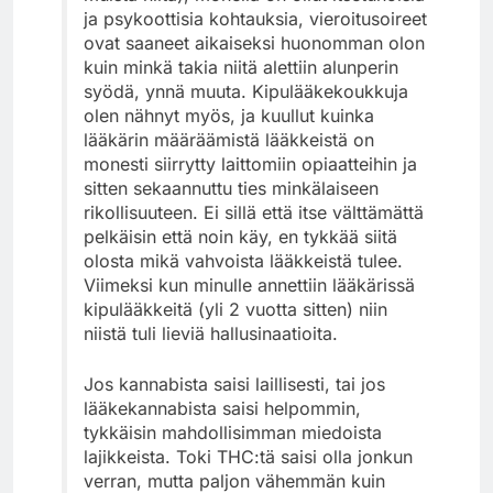
ja psykoottisia kohtauksia, vieroitusoireet
ovat saaneet aikaiseksi huonomman olon
kuin minkä takia niitä alettiin alunperin
syödä, ynnä muuta. Kipulääkekoukkuja
olen nähnyt myös, ja kuullut kuinka
lääkärin määräämistä lääkkeistä on
monesti siirrytty laittomiin opiaatteihin ja
sitten sekaannuttu ties minkälaiseen
rikollisuuteen. Ei sillä että itse välttämättä
pelkäisin että noin käy, en tykkää siitä
olosta mikä vahvoista lääkkeistä tulee.
Viimeksi kun minulle annettiin lääkärissä
kipulääkkeitä (yli 2 vuotta sitten) niin
niistä tuli lieviä hallusinaatioita.
Jos kannabista saisi laillisesti, tai jos
lääkekannabista saisi helpommin,
tykkäisin mahdollisimman miedoista
lajikkeista. Toki THC:tä saisi olla jonkun
verran, mutta paljon vähemmän kuin