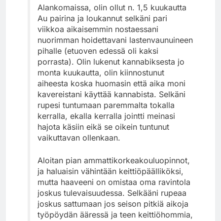
Alankomaissa, olin ollut n. 1,5 kuukautta
Au pairina ja loukannut selkäni pari
viikkoa aikaisemmin nostaessani
nuorimman hoidettavani lastenvaunuineen
pihalle (etuoven edessä oli kaksi
porrasta). Olin lukenut kannabiksesta jo
monta kuukautta, olin kiinnostunut
aiheesta koska huomasin että aika moni
kavereistani käyttää kannabista. Selkäni
rupesi tuntumaan paremmalta tokalla
kerralla, ekalla kerralla jointti meinasi
hajota käsiin eikä se oikein tuntunut
vaikuttavan ollenkaan.
Aloitan pian ammattikorkeakouluopinnot,
ja haluaisin vähintään keittiöpäälliköksi,
mutta haaveeni on omistaa oma ravintola
joskus tulevaisuudessa. Selkääni rupeaa
joskus sattumaan jos seison pitkiä aikoja
työpöydän ääressä ja teen keittiöhommia,