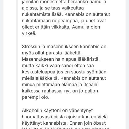
jännitän monesti että heräänkö aamulla
ajoissa, ja se taas vaikeuttaa
nukahtamista lisää. Kannabis on auttanut
nukahtamaan nopeampaa, ja unet ovat
olleet erittäin vilkkaita. Aamulla olen
virkeä.
Stressiin ja masennukseen kannabis on
myös ollut parasta lääkettä.
Masennukseen hain apua lääkäristä,
mutta kaikki vaan sanoi etten saa
keskusteluapua jos en suostu syömään
mielialalääkkeitä. Kannabis on auttanut
minua miettimään elämää ja itseäni
kaikessa rauhassa, nyt on jo paljon
parempi olo.
Alkoholin käyttöni on vähentynyt
huomattavasti niistä ajoista kun en vielä
käyttänyt kannabista. Ennen join öbaut