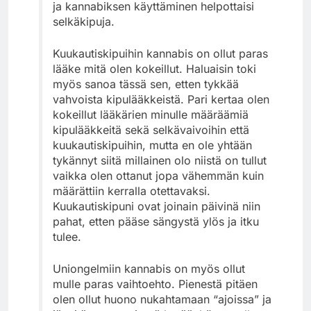
ja kannabiksen käyttäminen helpottaisi
selkäkipuja.
Kuukautiskipuihin kannabis on ollut paras
lääke mitä olen kokeillut. Haluaisin toki
myös sanoa tässä sen, etten tykkää
vahvoista kipulääkkeistä. Pari kertaa olen
kokeillut lääkärien minulle määräämiä
kipulääkkeitä sekä selkävaivoihin että
kuukautiskipuihin, mutta en ole yhtään
tykännyt siitä millainen olo niistä on tullut
vaikka olen ottanut jopa vähemmän kuin
määrättiin kerralla otettavaksi.
Kuukautiskipuni ovat joinain päivinä niin
pahat, etten pääse sängystä ylös ja itku
tulee.
Uniongelmiin kannabis on myös ollut
mulle paras vaihtoehto. Pienestä pitäen
olen ollut huono nukahtamaan “ajoissa” ja