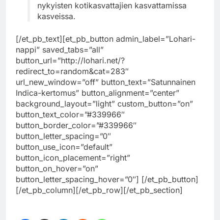
nykyisten kotikasvattajien kasvattamissa
kasveissa.
[/et_pb_text][et_pb_button admin_label=”Lohari-
nappi” saved_tabs=”all”
button_url=”http://lohari.net/?
redirect_to=random&cat=283″
url_new_window=”off” button_text=”Satunnainen
Indica-kertomus” button_alignment=”center”
background_layout=”light” custom_button=”on”
button_text_color=”#339966″
button_border_color=”#339966″
button_letter_spacing=”0″
button_use_icon=”default”
button_icon_placement=”right”
button_on_hover=”on”
button_letter_spacing_hover=”0″] [/et_pb_button]
[/et_pb_column][/et_pb_row][/et_pb_section]