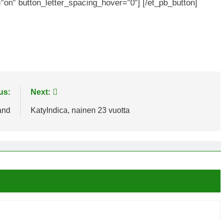
on” button_letter_spacing_hover=”0″] [/et_pb_button]
us:
Next:
and
KatyIndica, nainen 23 vuotta