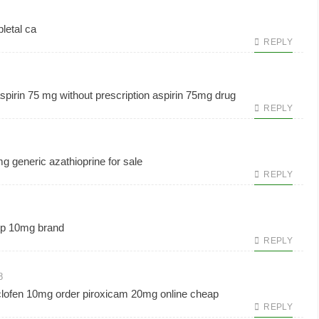
letal ca
REPLY
spirin 75 mg without prescription
aspirin 75mg drug
REPLY
mg generic
azathioprine for sale
REPLY
p 10mg brand
REPLY
8
clofen 10mg
order piroxicam 20mg online cheap
REPLY