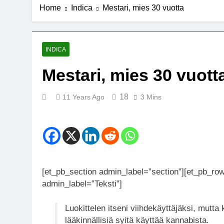
Home
Indica
Mestari, mies 30 vuotta
7 Years Ago
Michael J. Fo
7 Years Ago
Kannabista de
INDICA
7 Years Ago
Mestari, mies 30 vuott
Meksiko ääne
7 Years Ago
18
11 Years Ago
3 Mins
[et_pb_section admin_label=”section”][et_pb_ro
admin_label=”Teksti”]
Luokittelen itseni viihdekäyttäjäksi, mutt
lääkinnällisiä syitä käyttää kannabista.