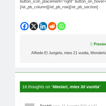
button_icon_placement=”right” button_on_hover=”
[/et_pb_column][/et_pb_row][/et_pb_section]
Post
Previo
navigation
Alfredo El Jungelo, mies 21 vuotta, Wonderl
18 thoughts on “
Mestari, mies 30 vuotta
”
Tqoddi
says:
13. Augustta 2024 at 1:52