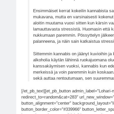
Ensimmäiset kerrat kokeilin kannabista sat
mukavana, mutta en varsinaisesti kokenut s
aloitin muutama vuosi sitten kun kärsin vaa
lamauttavasta stressistä. Huomasin että k
nukkumaan paremmin. Pössyttelyn jälkeen 
palanneena, ja näin sain katkaistua stressi
Sittemmin kannabis on jäänyt kuvioihin ja 
alkoholia käytän lähinnä ruokajuomana olue
kanssakäymisen vuoksi, kannabis kun edel
merkeissä ja voin paremmin kuin koskaan. S
sekä auttaa rentoutumaan, sen suuremmast
[/et_pb_text][et_pb_button admin_label=”Lohari-na
redirect_to=random&cat=283″ url_new_window=”o
button_alignment=”center” background_layout=”l
button_border_color=”#339966″ button_letter_sp