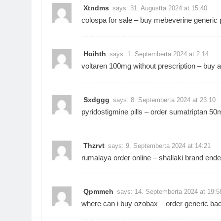
Xtndms
says:
31. Augustta 2024 at 15:40
colospa for sale –
buy mebeverine generic
p
Hoihth
says:
1. Septemberta 2024 at 2:14
voltaren 100mg without prescription –
buy a
Sxdggg
says:
8. Septemberta 2024 at 23:10
pyridostigmine pills –
order sumatriptan 50
Thzrvt
says:
9. Septemberta 2024 at 14:21
rumalaya order online –
shallaki brand
ende
Qpmmeh
says:
14. Septemberta 2024 at 19:5
where can i buy ozobax –
order generic ba