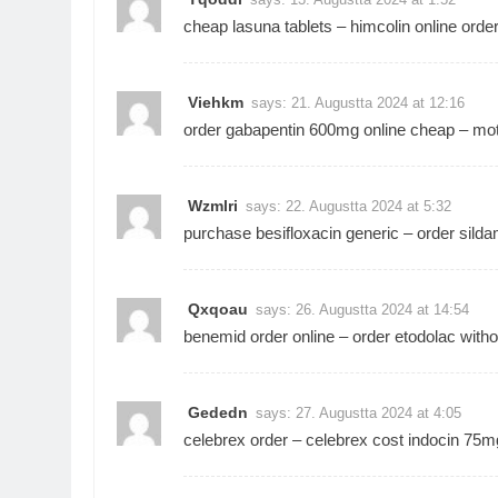
cheap lasuna tablets –
himcolin online orde
Viehkm
says:
21. Augustta 2024 at 12:16
order gabapentin 600mg online cheap –
mot
Wzmlri
says:
22. Augustta 2024 at 5:32
purchase besifloxacin generic –
order sild
Qxqoau
says:
26. Augustta 2024 at 14:54
benemid order online –
order etodolac witho
Gededn
says:
27. Augustta 2024 at 4:05
celebrex order –
celebrex cost
indocin 75m