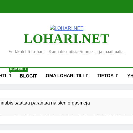
LOHARI.NET
Verkkolehti Lohari – Kannabisuutisia Suomesta ja maailmalta.
HMM EIN A
HTI
OMA LOHARI-TILI
TIETOA
BLOGIT
Y
nnabis saattaa parantaa naisten orgasmeja
ksen viihdekäytön dekriminalisoimiseksi keräsi yli 50 000 nime
akiehdotus sallisi kannabiksen kotikasvatuksen