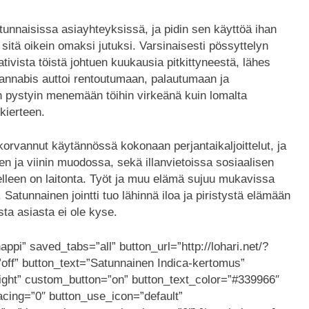
unnaisissa asiayhteyksissä, ja pidin sen käyttöä ihan
itä oikein omaksi jutuksi. Varsinaisesti pössyttelyn
tivista töistä johtuen kuukausia pitkittyneestä, lähes
annabis auttoi rentoutumaan, palautumaan ja
pystyin menemään töihin virkeänä kuin lomalta
kierteen.
korvannut käytännössä kokonaan perjantaikaljoittelut, ja
n ja viinin muodossa, sekä illanvietoissa sosiaalisen
leen on laitonta. Työt ja muu elämä sujuu mukavissa
atunnainen jointti tuo lähinnä iloa ja piristystä elämään
a asiasta ei ole kyse.
ppi” saved_tabs=”all” button_url=”http://lohari.net/?
ff” button_text=”Satunnainen Indica-kertomus”
ight” custom_button=”on” button_text_color=”#339966″
acing=”0″ button_use_icon=”default”