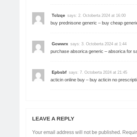
Tclzqe
says:
2. Octoberta 2024 at 16:00
buy prednisone generic –
buy cheap generi
Gcwwrx
says:
3. Octoberta 2024 at 1:44
purchase absorica generic –
absorica for sa
Epbsbf
says:
7. Octoberta 2024 at 21:45
acticin online buy –
buy acticin no prescript
LEAVE A REPLY
Your email address will not be published.
Requir