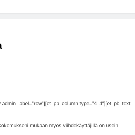
x -säätiö lääkekannabistutkimusten kannalla
mentiapotilaille – Uusi tutkimus Australiassa
a
stää kannabiksen viihdekäytön laillistamisesta
w admin_label=”row”][et_pb_column type=”4_4″][et_pb_text
a kokemukseni mukaan myös viihdekäyttäjillä on usein