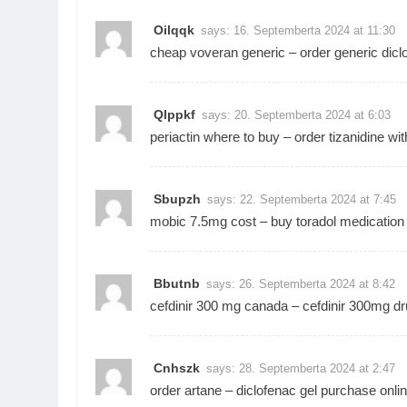
Oilqqk
says:
16. Septemberta 2024 at 11:30
cheap voveran generic –
order generic dicl
Qlppkf
says:
20. Septemberta 2024 at 6:03
periactin where to buy –
order tizanidine wit
Sbupzh
says:
22. Septemberta 2024 at 7:45
mobic 7.5mg cost –
buy toradol medication
Bbutnb
says:
26. Septemberta 2024 at 8:42
cefdinir 300 mg canada –
cefdinir 300mg d
Cnhszk
says:
28. Septemberta 2024 at 2:47
order artane –
diclofenac gel purchase onli