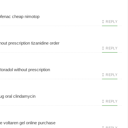
ofenac
cheap nimotop
REPLY
hout prescription
tizanidine order
REPLY
toradol without prescription
REPLY
rug
oral clindamycin
REPLY
ne
voltaren gel online purchase