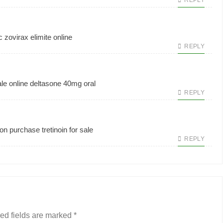
REPLY
c zovirax
elimite online
REPLY
le online
deltasone 40mg oral
REPLY
ion
purchase tretinoin for sale
REPLY
ed fields are marked
*