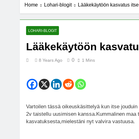
Home
Lohari-blogit
Lääkekäytöön kasvatus itse
7 Years Ago
Michael J. Fo
7 Years Ago
Kannabista de
LOHARI-BLOGIT
7 Years Ago
Lääkekäytöön kasvatus
Meksiko ääne
7 Years Ago
0
8 Years Ago
1 Mins
Vartoilen tässä oikeuskäsittelyä kun itse jouduin
2v taistellu uusimisen kanssa.Kummalinen maa tä
kasvatuksesta,mielestäni nyt valvira vastuusa.