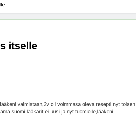
lle
x -säätiö lääkekannabistutkimusten kannalla
mentiapotilaille – Uusi tutkimus Australiassa
 itselle
stää kannabiksen viihdekäytön laillistamisesta
 lääkeni valmistaan,2v oli voimmasa oleva resepti nyt toisen
mä suomi,lääkärit ei uusi ja nyt tuomiolle,lääkeni