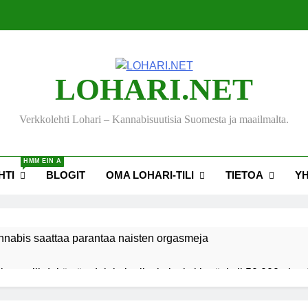
LOHARI.NET
Verkkolehti Lohari – Kannabisuutisia Suomesta ja maailmalta.
HMM EIN A
HTI
BLOGIT
OMA LOHARI-TILI
TIETOA
Y
nnabis saattaa parantaa naisten orgasmeja
ksen viihdekäytön dekriminalisoimiseksi keräsi yli 50 000 nime
akiehdotus sallisi kannabiksen kotikasvatuksen