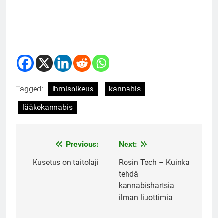
Tagged:
ihmisoikeus
kannabis
lääkekannabis
Previous:
Next:
Post
navigation
Kusetus on taitolaji
Rosin Tech – Kuinka
tehdä
kannabishartsia
ilman liuottimia