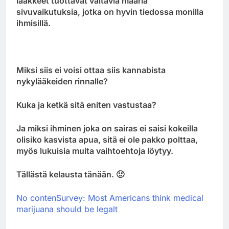
lääkkeet tuottavat valtavia määriä
sivuvaikutuksia, jotka on hyvin tiedossa monilla
ihmisillä.
Miksi siis ei voisi ottaa
siis kannabista
nykylääkeiden rinnalle
?
Kuka ja ketkä sitä eniten vastustaa?
Ja miksi ihminen joka on sairas ei saisi kokeilla
olisiko kasvista apua, sitä ei ole pakko polttaa,
myös lukuisia muita vaihtoehtoja löytyy.
Tällästä kelausta tänään. 🙂
No contenSurvey: Most Americans think medical
marijuana should be legalt