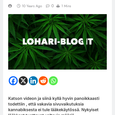
0
10 Years Ago
1 Mins
Katson videon ja siinä kyllä hyvin panoikkaasti
todettiin , että vakavia sivuvaikutuksia
kannabiksesta ei tule lääkekäytössä. Nykyiset