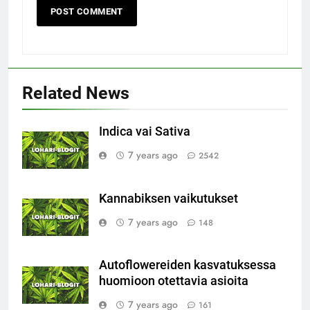
Related News
Indica vai Sativa
7 years ago
2542
Kannabiksen vaikutukset
7 years ago
148
Autoflowereiden kasvatuksessa
huomioon otettavia asioita
7 years ago
161