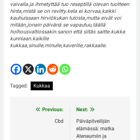
vaivalla.ja ihmetyttää tuo reseptillä olevan tuotteen
hinta,mistä se on revitty.kela ei korvaa,kaikki
kauhuissaan hirviökukan tulosta,mutta eivät voi
mitään,jonain päivänä se vapautuu,täällä
holhousvaltiossakin.sanon että siitäs saitte.kukka
kunniaan.kaikille
kukkaa,sinulle,minulle,kaverille,rakkaalle.
Tagged:
Kukkaa
Previous:
Next:
Post
navigation
Cbd
Päiväpilveilijän
elämässä: matka
Ateneumiin ja