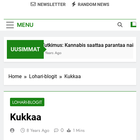
NEWSLETTER
RANDOM NEWS
MENU
Tutkimus: Kannabis saattaa parantaa naiste
UUSIMMAT
7 Years Ago
Home
Lohari-blogit
Kukkaa
LOHARI-BLOGIT
Kukkaa
0
8 Years Ago
1 Mins