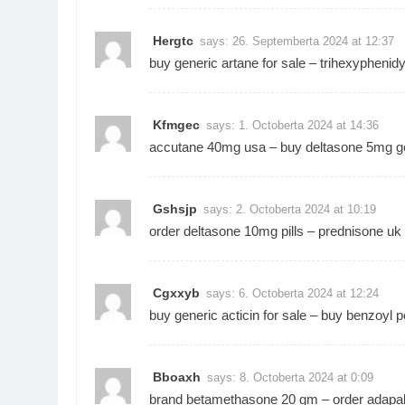
Hergtc
says:
26. Septemberta 2024 at 12:37
buy generic artane for sale –
trihexyphenidy
Kfmgec
says:
1. Octoberta 2024 at 14:36
accutane 40mg usa –
buy deltasone 5mg g
Gshsjp
says:
2. Octoberta 2024 at 10:19
order deltasone 10mg pills –
prednisone uk
Cgxxyb
says:
6. Octoberta 2024 at 12:24
buy generic acticin for sale –
buy benzoyl p
Bboaxh
says:
8. Octoberta 2024 at 0:09
brand betamethasone 20 gm –
order adapa