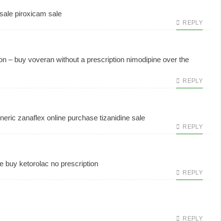
 sale
piroxicam sale
REPLY
ion –
buy voveran without a prescription
nimodipine over the
REPLY
neric zanaflex online
purchase tizanidine sale
REPLY
le
buy ketorolac no prescription
REPLY
REPLY