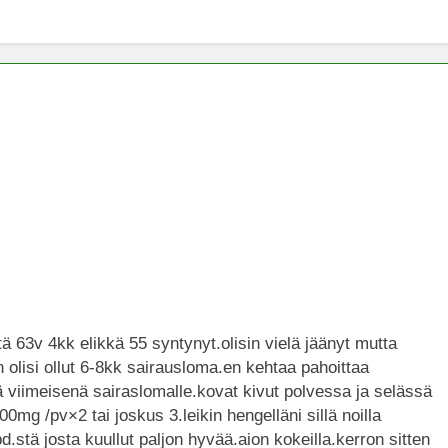
x -säätiö lääkekannabistutkimusten kannalla
mentiapotilaille – Uusi tutkimus Australiassa
stää kannabiksen viihdekäytön laillistamisesta
ä 63v 4kk elikkä 55 syntynyt.olisin vielä jäänyt mutta
 olisi ollut 6-8kk sairausloma.en kehtaa pahoittaa
 viimeisenä sairaslomalle.kovat kivut polvessa ja selässä
00mg /pv×2 tai joskus 3.leikin hengelläni sillä noilla
.stä josta kuullut paljon hyvää.aion kokeilla.kerron sitten