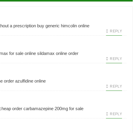
hout a prescription
buy generic himcolin online
REPLY
max for sale online
sildamax online order
REPLY
ne
order azulfidine online
REPLY
 cheap
order carbamazepine 200mg for sale
REPLY