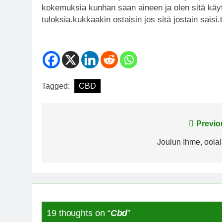
kokemuksia kunhan saan aineen ja olen sitä käyt
tuloksia.kukkaakin ostaisin jos sitä jostain saisi.
Tagged:
CBD
Post
Previo
navigation
Joulun Ihme, oolal
19 thoughts on “
Cbd
”