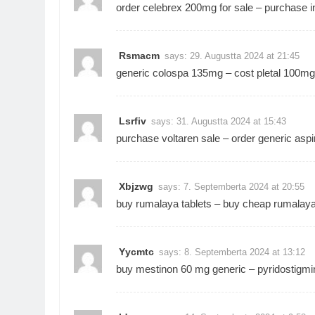
order celebrex 200mg for sale –
purchase i
Rsmacm
says:
29. Augustta 2024 at 21:45
generic colospa 135mg –
cost pletal 100mg
Lsrfiv
says:
31. Augustta 2024 at 15:43
purchase voltaren sale –
order generic aspi
Xbjzwg
says:
7. Septemberta 2024 at 20:55
buy rumalaya tablets –
buy cheap rumalay
Yycmtc
says:
8. Septemberta 2024 at 13:12
buy mestinon 60 mg generic –
pyridostigmin