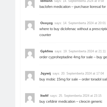
Idmsnn
says:
14. Septemberta 2024 at 9:58
baclofen medication –
purchase lioresal for
Ocoyzg
says:
14. Septemberta 2024 at 20:01
where to buy diclofenac without a prescript
counter
Gpkfms
says:
19. Septemberta 2024 at 21:11
order cyproheptadine 4mg for sale –
buy ge
Jqywij
says:
20. Septemberta 2024 at 17:04
buy mobic 15mg for sale –
order toradol sa
Itwltf
says:
25. Septemberta 2024 at 23:15
buy cefdinir medication –
cleocin generic