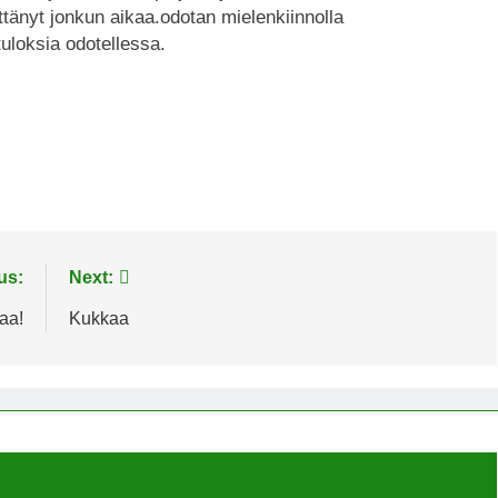
tänyt jonkun aikaa.odotan mielenkiinnolla
tuloksia odotellessa.
us:
Next:
aa!
Kukkaa