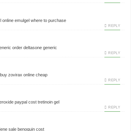
l online
emulgel where to purchase
REPLY
eneric
order deltasone generic
REPLY
buy zovirax online cheap
REPLY
eroxide paypal
cost tretinoin gel
REPLY
lene sale
benoquin cost