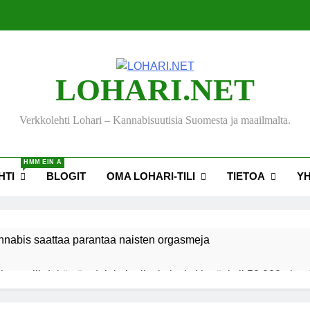
LOHARI.NET
Verkkolehti Lohari – Kannabisuutisia Suomesta ja maailmalta.
HMM EIN A
HTI
BLOGIT
OMA LOHARI-TILI
TIETOA
Y
nnabis saattaa parantaa naisten orgasmeja
ksen viihdekäytön dekriminalisoimiseksi keräsi yli 50 000 nime
akiehdotus sallisi kannabiksen kotikasvatuksen