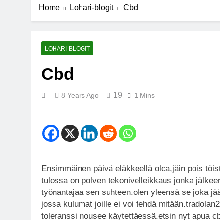
Home
Lohari-blogit
Cbd
7 Years Ago
Michael J. Fo
7 Years Ago
Kannabista de
LOHARI-BLOGIT
7 Years Ago
Cbd
Meksiko ääne
7 Years Ago
19
8 Years Ago
1 Mins
Ensimmäinen päivä eläkkeellä oloa,jäin pois töist
tulossa on polven tekonivelleikkaus jonka jälkeen
työnantajaa sen suhteen.olen yleensä se joka jää
jossa kulumat joille ei voi tehdä mitään.tradolan2
toleranssi nousee käytettäessä.etsin nyt apua cbd