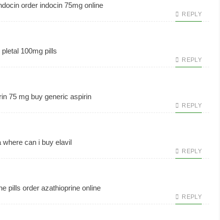
ndocin
order indocin 75mg online
REPLY
pletal 100mg pills
REPLY
rin 75 mg
buy generic aspirin
REPLY
a
where can i buy elavil
REPLY
e pills
order azathioprine online
REPLY