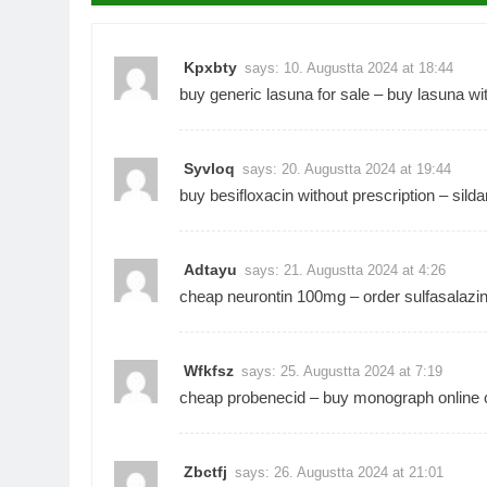
Kpxbty
says:
10. Augustta 2024 at 18:44
buy generic lasuna for sale –
buy lasuna wit
Syvloq
says:
20. Augustta 2024 at 19:44
buy besifloxacin without prescription –
silda
Adtayu
says:
21. Augustta 2024 at 4:26
cheap neurontin 100mg –
order sulfasalazi
Wfkfsz
says:
25. Augustta 2024 at 7:19
cheap probenecid –
buy monograph online
Zbctfj
says:
26. Augustta 2024 at 21:01