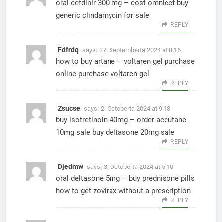
oral cefdinir 300 mg –
cost omnicef
buy
generic clindamycin for sale
REPLY
Fdfrdq
says:
27. Septemberta 2024 at 8:16
how to buy artane –
voltaren gel purchase
online
purchase voltaren gel
REPLY
Zsucse
says:
2. Octoberta 2024 at 9:18
buy isotretinoin 40mg –
order accutane
10mg sale
buy deltasone 20mg sale
REPLY
Djedmw
says:
3. Octoberta 2024 at 5:10
oral deltasone 5mg –
buy prednisone pills
how to get zovirax without a prescription
REPLY