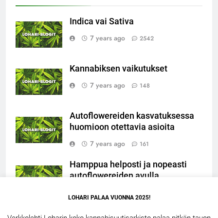
Indica vai Sativa
7 years ago
2542
Kannabiksen vaikutukset
7 years ago
148
Autoflowereiden kasvatuksessa
huomioon otettavia asioita
7 years ago
161
Hamppua helposti ja nopeasti
autoflowereiden avulla
7 years ago
86
LOHARI PALAA VUONNA 2025!
Verkkolehti Loharin koko kannabisuutisarkisto palaa pitkän tauon