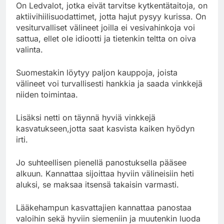
On Ledvalot, jotka eivät tarvitse kytkentätaitoja, on
aktiivihiilisuodattimet, jotta hajut pysyy kurissa. On
vesiturvalliset välineet joilla ei vesivahinkoja voi
sattua, ellet ole idiootti ja tietenkin teltta on oiva
valinta.
Suomestakin löytyy paljon kauppoja, joista
välineet voi turvallisesti hankkia ja saada vinkkejä
niiden toimintaa.
Lisäksi netti on täynnä hyviä vinkkejä
kasvatukseen,jotta saat kasvista kaiken hyödyn
irti.
Jo suhteellisen pienellä panostuksella pääsee
alkuun. Kannattaa sijoittaa hyviin välineisiin heti
aluksi, se maksaa itsensä takaisin varmasti.
Lääkehampun kasvattajien kannattaa panostaa
valoihin sekä hyviin siemeniin ja muutenkin luoda