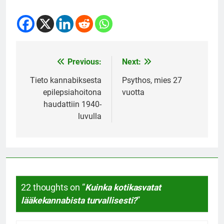
Previous:
Next:
Post
navigation
Tieto kannabiksesta
Psythos, mies 27
epilepsiahoitona
vuotta
haudattiin 1940-
luvulla
22 thoughts on “
Kuinka kotikasvatat
lääkekannabista turvallisesti?
”