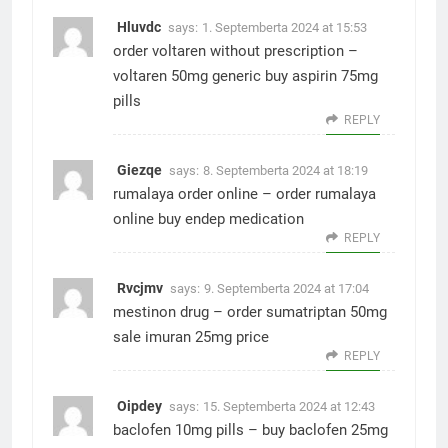
Hluvdc
says:
1. Septemberta 2024 at 15:53
order voltaren without prescription –
voltaren 50mg generic
buy aspirin 75mg
pills
REPLY
Giezqe
says:
8. Septemberta 2024 at 18:19
rumalaya order online –
order rumalaya
online
buy endep medication
REPLY
Rvcjmv
says:
9. Septemberta 2024 at 17:04
mestinon drug –
order sumatriptan 50mg
sale
imuran 25mg price
REPLY
Oipdey
says:
15. Septemberta 2024 at 12:43
baclofen 10mg pills –
buy baclofen 25mg