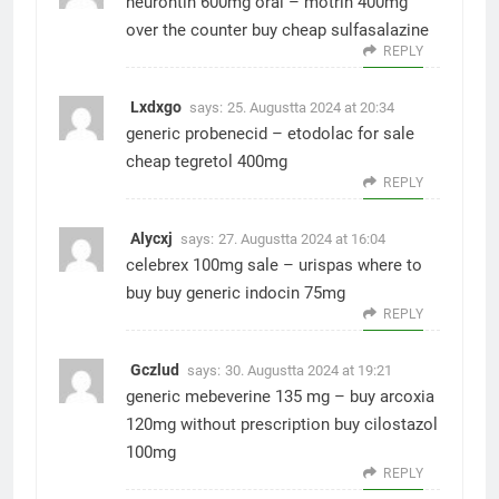
neurontin 600mg oral –
motrin 400mg
over the counter
buy cheap sulfasalazine
REPLY
Lxdxgo
says:
25. Augustta 2024 at 20:34
generic probenecid –
etodolac for sale
cheap tegretol 400mg
REPLY
Alycxj
says:
27. Augustta 2024 at 16:04
celebrex 100mg sale –
urispas where to
buy
buy generic indocin 75mg
REPLY
Gczlud
says:
30. Augustta 2024 at 19:21
generic mebeverine 135 mg –
buy arcoxia
120mg without prescription
buy cilostazol
100mg
REPLY