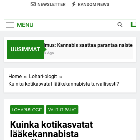
NEWSLETTER
RANDOM NEWS
MENU
Tutkimus: Kannabis saattaa parantaa naisten or
UUSIMMAT
7 Years Ago
Home
Lohari-blogit
Kuinka kotikasvatat lääkekannabista turvallisesti?
LOHARI-BLOGIT
VALITUT PALAT
Kuinka kotikasvatat
lääkekannabista