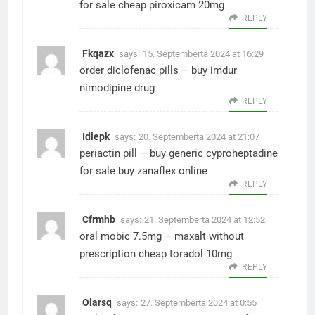
for sale
cheap piroxicam 20mg
REPLY
Fkqazx
says:
15. Septemberta 2024 at 16:29
order diclofenac pills –
buy imdur
nimodipine drug
REPLY
Idiepk
says:
20. Septemberta 2024 at 21:07
periactin pill –
buy generic cyproheptadine
for sale
buy zanaflex online
REPLY
Cfrmhb
says:
21. Septemberta 2024 at 12:52
oral mobic 7.5mg –
maxalt without
prescription
cheap toradol 10mg
REPLY
Olarsq
says:
27. Septemberta 2024 at 0:55