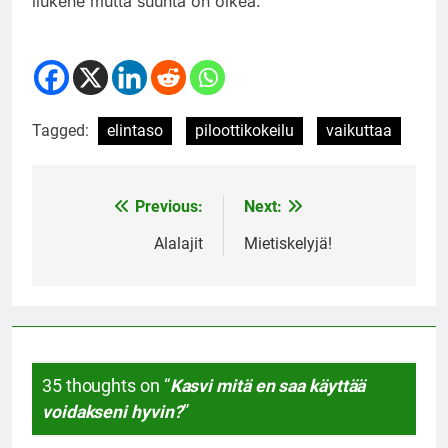
liukene mutta suunta on oikea.
Tagged:
elintaso
piloottikokeilu
vaikuttaa
Previous:
Next:
Post
navigation
Alalajit
Mietiskelyjä!
35 thoughts on “
Kasvi mitä en saa käyttää
voidakseni hyvin?
”