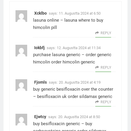
Xcklbo
says:
11. Augustta 2024 at 6:50
lasuna online –
lasuna where to buy
himcolin pill
REPLY
Iokbfj
says:
12. Augustta 2024 at 11:34
purchase lasuna generic –
order generic
himcolin
order himcolin generic
REPLY
Fjomls
says:
20. Augustta 2024 at 4:19
buy generic besifloxacin over the counter
–
besifloxacin uk
order sildamax generic
REPLY
Ejwtcy
says:
20. Augustta 2024 at 8:50
buy besifloxacin generic –
buy