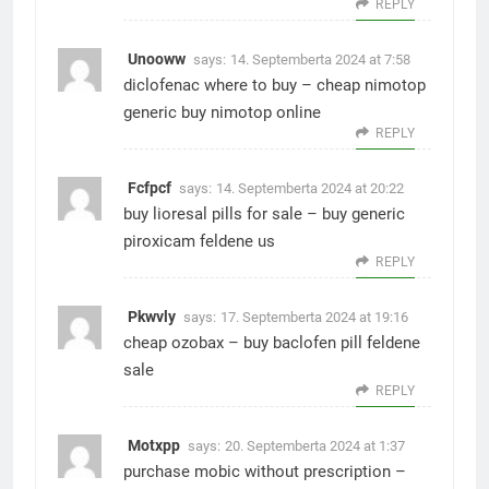
REPLY
Unooww
says:
14. Septemberta 2024 at 7:58
diclofenac where to buy –
cheap nimotop
generic
buy nimotop online
REPLY
Fcfpcf
says:
14. Septemberta 2024 at 20:22
buy lioresal pills for sale –
buy generic
piroxicam
feldene us
REPLY
Pkwvly
says:
17. Septemberta 2024 at 19:16
cheap ozobax –
buy baclofen pill
feldene
sale
REPLY
Motxpp
says:
20. Septemberta 2024 at 1:37
purchase mobic without prescription –