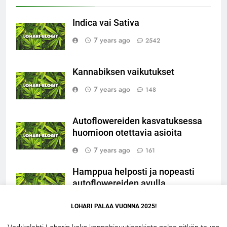
Indica vai Sativa
7 years ago
2542
Kannabiksen vaikutukset
7 years ago
148
Autoflowereiden kasvatuksessa
huomioon otettavia asioita
7 years ago
161
Hamppua helposti ja nopeasti
autoflowereiden avulla
7 years ago
86
LOHARI PALAA VUONNA 2025!