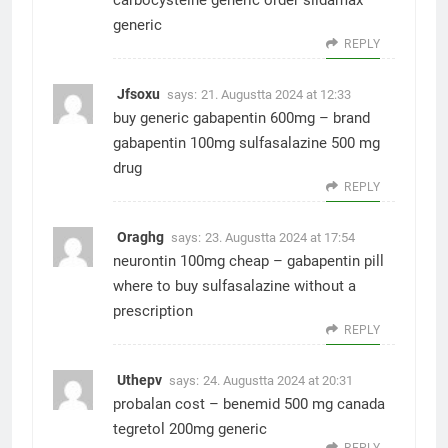
carbocysteine generic
order sildamax
generic
REPLY
Jfsoxu
says:
21. Augustta 2024 at 12:33
buy generic gabapentin 600mg –
brand
gabapentin 100mg
sulfasalazine 500 mg
drug
REPLY
Oraghg
says:
23. Augustta 2024 at 17:54
neurontin 100mg cheap –
gabapentin pill
where to buy sulfasalazine without a
prescription
REPLY
Uthepv
says:
24. Augustta 2024 at 20:31
probalan cost –
benemid 500 mg canada
tegretol 200mg generic