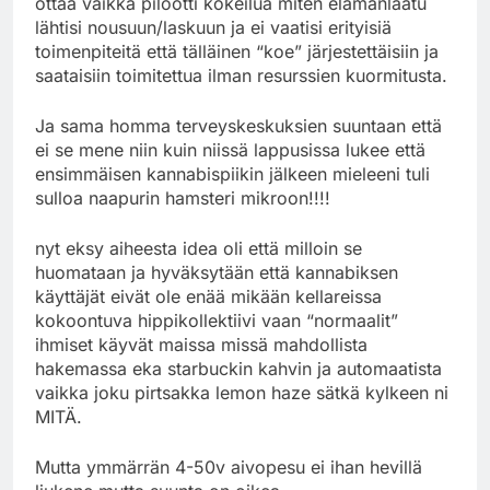
ottaa vaikka pilootti kokeilua miten elämänlaatu
lähtisi nousuun/laskuun ja ei vaatisi erityisiä
toimenpiteitä että tälläinen “koe” järjestettäisiin ja
saataisiin toimitettua ilman resurssien kuormitusta.
Ja sama homma terveyskeskuksien suuntaan että
ei se mene niin kuin niissä lappusissa lukee että
ensimmäisen kannabispiikin jälkeen mieleeni tuli
sulloa naapurin hamsteri mikroon!!!!
nyt eksy aiheesta idea oli että milloin se
huomataan ja hyväksytään että kannabiksen
käyttäjät eivät ole enää mikään kellareissa
kokoontuva hippikollektiivi vaan “normaalit”
ihmiset käyvät maissa missä mahdollista
hakemassa eka starbuckin kahvin ja automaatista
vaikka joku pirtsakka lemon haze sätkä kylkeen ni
MITÄ.
Mutta ymmärrän 4-50v aivopesu ei ihan hevillä