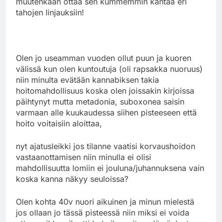
muutenkaan ottaa sen kummemmin kantaa eri
tahojen linjauksiin!
Olen jo useamman vuoden ollut puun ja kuoren
välissä kun olen kuntoutuja (oli rapsakka nuoruus)
niin minulta evätään kannabiksen takia
hoitomahdollisuus koska olen joissakin kirjoissa
päihtynyt mutta metadonia, suboxonea saisin
varmaan alle kuukaudessa siihen pisteeseen että
hoito voitaisiin aloittaa,
nyt ajatusleikki jos tilanne vaatisi korvaushoidon
vastaanottamisen niin minulla ei olisi
mahdollisuutta lomiin ei jouluna/juhannuksena vain
koska kanna näkyy seuloissa?
Olen kohta 40v nuori aikuinen ja minun mielestä
jos ollaan jo tässä pisteessä niin miksi ei voida