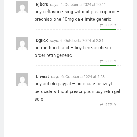
Rjbcrs
says:
4. Octoberta 2024 at 20:41
buy deltasone 5mg without prescription –
prednisolone 10mg ca
elimite generic
REPLY
Dgiick
says:
6. Octoberta 2024 at 2:34
permethrin brand –
buy benzac cheap
order retin generic
REPLY
Lfwest
says:
6. Octoberta 2024 at 5:23
buy acticin paypal –
purchase benzoyl
peroxide without prescription
buy retin gel
sale
REPLY