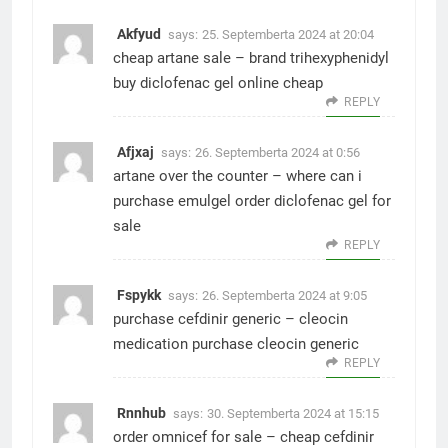
Akfyud
says:
25. Septemberta 2024 at 20:04
cheap artane sale –
brand trihexyphenidyl
buy diclofenac gel online cheap
REPLY
Afjxaj
says:
26. Septemberta 2024 at 0:56
artane over the counter –
where can i
purchase emulgel
order diclofenac gel for
sale
REPLY
Fspykk
says:
26. Septemberta 2024 at 9:05
purchase cefdinir generic –
cleocin
medication
purchase cleocin generic
REPLY
Rnnhub
says:
30. Septemberta 2024 at 15:15
order omnicef for sale –
cheap cefdinir