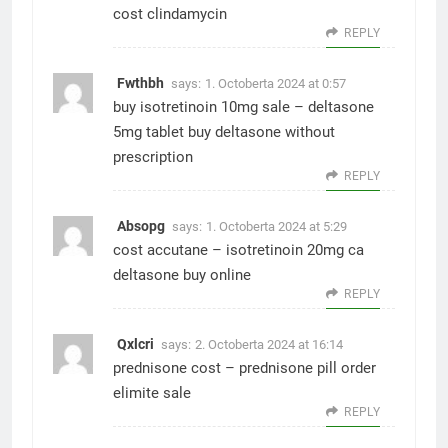
cost clindamycin
REPLY
Fwthbh
says:
1. Octoberta 2024 at 0:57
buy isotretinoin 10mg sale –
deltasone
5mg tablet
buy deltasone without
prescription
REPLY
Absopg
says:
1. Octoberta 2024 at 5:29
cost accutane –
isotretinoin 20mg ca
deltasone buy online
REPLY
Qxlcri
says:
2. Octoberta 2024 at 16:14
prednisone cost –
prednisone pill
order
elimite sale
REPLY