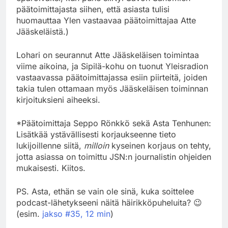
päätoimittajasta siihen, että asiasta tulisi
huomauttaa Ylen vastaavaa päätoimittajaa Atte
Jääskeläistä.)
Lohari on seurannut Atte Jääskeläisen toimintaa
viime aikoina, ja Sipilä-kohu on tuonut Yleisradion
vastaavassa päätoimittajassa esiin piirteitä, joiden
takia tulen ottamaan myös Jääskeläisen toiminnan
kirjoituksieni aiheeksi.
*Päätoimittaja Seppo Rönkkö sekä Asta Tenhunen:
Lisätkää ystävällisesti korjaukseenne tieto
lukijoillenne siitä,
milloin
kyseinen korjaus on tehty,
jotta asiassa on toimittu JSN:n journalistin ohjeiden
mukaisesti. Kiitos.
PS. Asta, ethän se vain ole sinä, kuka soittelee
podcast-lähetykseeni näitä häirikköpuheluita? 😉
(esim.
jakso #35, 12 min
)