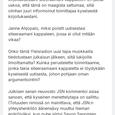
uskoa, että tämä on maagista sattumaa, sillä
olinhan juuri informoinut toimittajaa kyseisestä
kirjoituksestani.
Janne Ahjopalo, miksi poistit uutisestasi
siteeraamani kappaleen, jossa ei ollut mitään
vikaa?
Onko tämä Yleisradion uusi tapa muokkailla
tiedotustaan julkaisun jälkeen, siitä lukijoille
ilmoittamatta? Kuinka perustelette toimintaanne,
jonka takia siteeraamaani kappaletta ei löydykään
kyseisestä uutisesta, johon pohjaan oman
argumentointini?
Julkisen sanan neuvosto JSN kommentoi asiaa
sanoen, että kyseinen menettelytapa on sallittu.
(Totuuden nimissä on mainittava, että JSN:n
yhteyshenkilön äänensävy muuttui hieman
epäröiväksi, kun puhe siirtyi Savon Sanomien