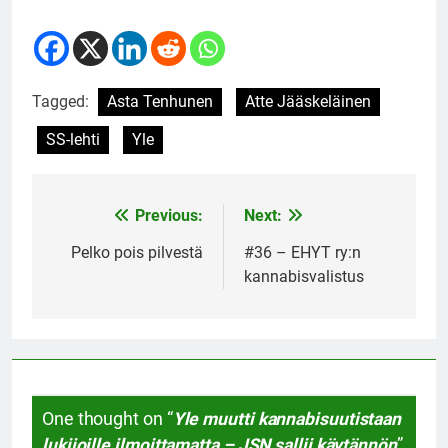
Tagged:
Asta Tenhunen
Atte Jääskeläinen
SS-lehti
Yle
Previous:
Next:
Post
navigation
Pelko pois pilvestä
#36 – EHYT ry:n
kannabisvalistus
One thought on “
Yle muutti kannabisuutistaan
lukijoille ilmoittamatta – JSN sallii käytännön
”