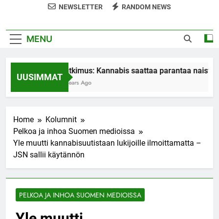
NEWSLETTER
RANDOM NEWS
MENU
Tutkimus: Kannabis saattaa parantaa naisten
UUSIMMAT
7 Years Ago
Home
Kolumnit
Pelkoa ja inhoa Suomen medioissa
Yle muutti kannabisuutistaan lukijoille ilmoittamatta –
JSN sallii käytännön
PELKOA JA INHOA SUOMEN MEDIOISSA
Yle muutti