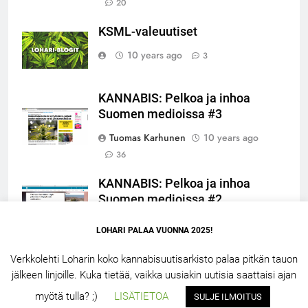
20
KSML-valeuutiset
10 years ago
3
KANNABIS: Pelkoa ja inhoa
Suomen medioissa #3
Tuomas Karhunen
10 years ago
36
KANNABIS: Pelkoa ja inhoa
Suomen medioissa #2
Tuomas Karhunen
10 years ago
3
LOHARI PALAA VUONNA 2025!
Verkkolehti Loharin koko kannabisuutisarkisto palaa pitkän tauon
jälkeen linjoille. Kuka tietää, vaikka uusiakin uutisia saattaisi ajan
LOHARI.NET 2.5 – 2026. Powered By
.
BlazeThemes
myötä tulla? ;)
LISÄTIETOA
SULJE ILMOITUS