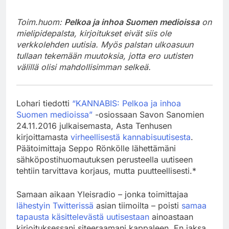
Toim.huom:
Pelkoa ja inhoa Suomen medioissa
on
mielipidepalsta, kirjoitukset eivät siis ole
verkkolehden uutisia. Myös palstan ulkoasuun
tullaan tekemään muutoksia, jotta ero uutisten
välillä olisi mahdollisimman selkeä.
Lohari tiedotti
“KANNABIS: Pelkoa ja inhoa
Suomen medioissa”
-osiossaan Savon Sanomien
24.11.2016 julkaisemasta, Asta Tenhusen
kirjoittamasta
virheellisestä kannabisuutisesta
.
Päätoimittaja Seppo Rönkölle lähettämäni
sähköpostihuomautuksen perusteella uutiseen
tehtiin tarvittava korjaus, mutta puutteellisesti.*
Samaan aikaan Yleisradio – jonka toimittajaa
lähestyin Twitterissä
asian tiimoilta – poisti
samaa
tapausta käsittelevästä uutisestaan
ainoastaan
kirjoituksessani siteeraamani kappaleen. En jaksa