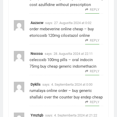
cost
azulfidine without prescription
REPLY
Aazacw
says:
27. Augustta 2024 at 0:02
order mebeverine online cheap –
buy
etoricoxib 120mg
cilostazol online
REPLY
Nsccoa
says:
28. Augustta 2024 at 22:11
celecoxib 100mg pills –
oral indocin
75mg
buy cheap generic indomethacin
REPLY
Dyklls
says:
4. Septemberta 2024 at 0:00
rumalaya online order –
buy generic
shallaki over the counter
buy endep cheap
REPLY
Ymztgb
says:
4. Septemberta 2024 at 21:22