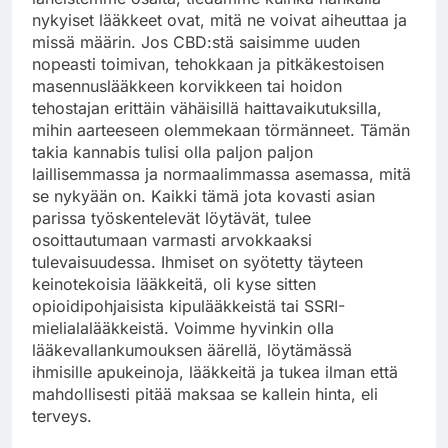
nykyiset lääkkeet ovat, mitä ne voivat aiheuttaa ja
missä määrin. Jos CBD:stä saisimme uuden
nopeasti toimivan, tehokkaan ja pitkäkestoisen
masennuslääkkeen korvikkeen tai hoidon
tehostajan erittäin vähäisillä haittavaikutuksilla,
mihin aarteeseen olemmekaan törmänneet. Tämän
takia kannabis tulisi olla paljon paljon
laillisemmassa ja normaalimmassa asemassa, mitä
se nykyään on. Kaikki tämä jota kovasti asian
parissa työskentelevät löytävät, tulee
osoittautumaan varmasti arvokkaaksi
tulevaisuudessa. Ihmiset on syötetty täyteen
keinotekoisia lääkkeitä, oli kyse sitten
opioidipohjaisista kipulääkkeistä tai SSRI-
mielialalääkkeistä. Voimme hyvinkin olla
lääkevallankumouksen äärellä, löytämässä
ihmisille apukeinoja, lääkkeitä ja tukea ilman että
mahdollisesti pitää maksaa se kallein hinta, eli
terveys.