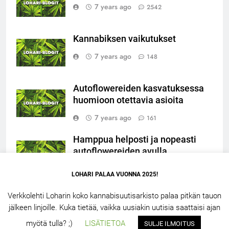
7 years ago
2542
Kannabiksen vaikutukset
7 years ago
148
Autoflowereiden kasvatuksessa
huomioon otettavia asioita
7 years ago
161
Hamppua helposti ja nopeasti
autoflowereiden avulla
7 years ago
86
LOHARI PALAA VUONNA 2025!
Verkkolehti Loharin koko kannabisuutisarkisto palaa pitkän tauon
jälkeen linjoille. Kuka tietää, vaikka uusiakin uutisia saattaisi ajan
LOHARI.NET 2.5 – 2026. Powered By
.
BlazeThemes
myötä tulla? ;)
LISÄTIETOA
SULJE ILMOITUS