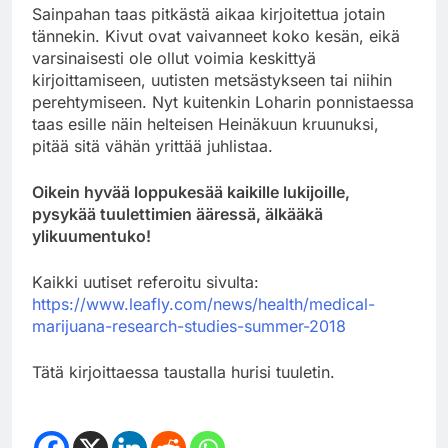
Sainpahan taas pitkästä aikaa kirjoitettua jotain
tännekin. Kivut ovat vaivanneet koko kesän, eikä
varsinaisesti ole ollut voimia keskittyä
kirjoittamiseen, uutisten metsästykseen tai niihin
perehtymiseen. Nyt kuitenkin Loharin ponnistaessa
taas esille näin helteisen Heinäkuun kruunuksi,
pitää sitä vähän yrittää juhlistaa.
Oikein hyvää loppukesää kaikille lukijoille,
pysykää tuulettimien ääressä, älkääkä
ylikuumentuko!
Kaikki uutiset referoitu sivulta:
https://www.leafly.com/news/health/medical-
marijuana-research-studies-summer-2018
Tätä kirjoittaessa taustalla hurisi tuuletin.