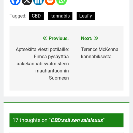
Tagged:
CBD
kannabis
Leafly
Previous:
Next:
Post
navigation
Apteekilta viesti potilaille:
Terence McKenna
Fimea pysäyttää
kannabiksesta
lääkekannabisvalmisteen
maahantuonnin
Suomeen
17 thoughts on “
CBD:ssä sen salaisuus
”