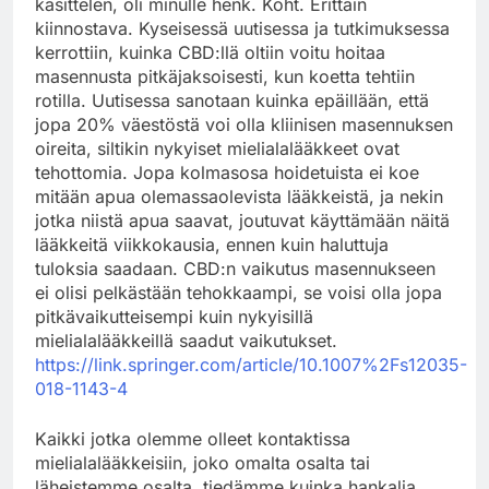
käsittelen, oli minulle henk. Koht. Erittäin
kiinnostava. Kyseisessä uutisessa ja tutkimuksessa
kerrottiin, kuinka CBD:llä oltiin voitu hoitaa
masennusta pitkäjaksoisesti, kun koetta tehtiin
rotilla. Uutisessa sanotaan kuinka epäillään, että
jopa 20% väestöstä voi olla kliinisen masennuksen
oireita, siltikin nykyiset mielialalääkkeet ovat
tehottomia. Jopa kolmasosa hoidetuista ei koe
mitään apua olemassaolevista lääkkeistä, ja nekin
jotka niistä apua saavat, joutuvat käyttämään näitä
lääkkeitä viikkokausia, ennen kuin haluttuja
tuloksia saadaan. CBD:n vaikutus masennukseen
ei olisi pelkästään tehokkaampi, se voisi olla jopa
pitkävaikutteisempi kuin nykyisillä
mielialalääkkeillä saadut vaikutukset.
https://link.springer.com/article/10.1007%2Fs12035-
018-1143-4
Kaikki jotka olemme olleet kontaktissa
mielialalääkkeisiin, joko omalta osalta tai
läheistemme osalta, tiedämme kuinka hankalia