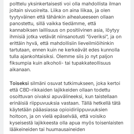
polttelu yksinkertaisesti voi olla mahdollista ilman
joitain sivuoireita. Liika on aina liikaa, ja olen
tyytyväinen että tähänkin aihealueeseen ollaan
panostettu, sillä vaikka tiedämme, että
kannabiksen laillisuus on positiivinen asia, löytyy
ihmisiä jotka vetävät niinsanotusti ”överiksi”, ja on
erittäin hyvä, että mahdollisiin lieveilmiöihinkin
tartutaan, ennen kuin ne kerkeävät edes kunnolla
tulla ajankohtaisiksi. Olemme siis jo nyt paljon
fiksumpia kuin alkoholi- tai tupakkateollisuus
aikanaan.
Toiseksi
silmäni osuvat tutkimukseen, joka kertoi
että CBD-rikkaiden lajikkeiden ollaan todettu
osoittuvan oivaksi apuvälineeksi, kun taistellaan
erinäisiä riippuvuuksia vastaan. Tällä hetkellä tätä
käytetään pääasiassa opioidiriippuvuuksien
hoitoon, ja on vielä epäselvää, että voisiko
kyseisestä lajikkeesta olla apua myös toisenlaisten
lääkeineiden tai huumausaineiden