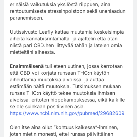
erinäisiä vaikutuksia yksilöstä riippuen, aina
rentoutumisesta stressinpoistoon sekä unenlaadun
paranemiseen.
Uutissivusto Leafly kattaa muutamia keskeisimpiä
aiheita kannabisrintamalta, ja ajattelin että otan
niistä pari CBD:hen liittyvää tähän ja latelen omia
mietteitäni aiheesta.
Ensimmäisenä
tuli eteen uutinen, jossa kerrotaan
että CBD voi korjata runsaan THC:n käytön
aiheuttamia muutoksia aivoissa, ja auttaa
estämään näitä muutoksia. Tutkimuksen mukaan
runsas THC:n käyttö tekee muutoksia ihmisen
aivoissa, eritoten hippokampuksessa, eikä kaikille
se ole suinkaan positiivinen asia.
https://www.ncbi.nlm.nih.gov/pubmed/29682609
Olen itse aina ollut ”kohtuus kaikessa”-ihminen,
joten mietin monesti, ettei runsas päivittäinen