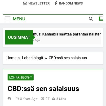
NEWSLETTER
RANDOM NEWS
MENU
Tutkimus: Kannabis saattaa parantaa naisten org
UUSIMMAT
7 Years Ago
Home
Lohari-blogit
CBD:ssä sen salaisuus
LOHARI-BLOGIT
CBD:ssä sen salaisuus
17
8 Years Ago
8 Mins