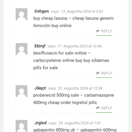
Ovhgen
says:
13. Augustta 2024 at 3:02
buy cheap lasuna –
cheap lasuna generic
himcolin buy online
REPLY
Ekirqf
says:
17. Augustta 2024 at 12:40
besifloxacin for sale online –
carbocysteine online buy
buy sildamax
pills for sale
REPLY
Jikqct
says:
22. Augustta 2024 at 12:38
probenecid 500mg sale –
carbamazepine
400mg cheap
order tegretol pills
REPLY
Jrgled
says:
23. Augustta 2024 at 7:47
gabapentin 800mg uk –
gabapentin 600mg