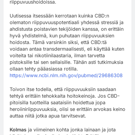
riippuvuushoidoissa.
Uutisessa itsessään kerrotaan kuinka CBD:n
olematon riippuvuuspotentiaali yhdessä stressiä ja
ahdistusta poistavien tekijöiden kanssa, on erittäin
hyvä yhdistelmä, kun puhutaan riippuvuuksien
hoidosta. Tämä varsinkin siksi, että CBD:tä
voidaan antaa transdermaalisesti, eli käyttää kuten
voiteita tai nikotiinilaastaria, ilman tarvetta
pistoksille tai sen sellaisille. Tähän asti tutkimuksia
ollaan tehty pääasiassa rotilla.
https://www.ncbi.nlm.nih.gov/pubmed/29686308
Toivon itse todella, että riippuvuuksiin saadaan
tehtyä erittäin tehokkaita hoitokeinoja. Jos CBD-
pitoisilla tuotteilla saataisiin hoidettua jopa
heroiiniriippuvuuksia, olisi se erittäin arvokas keino
auttaa niitä jotka apua tarvitsevat.
Kolmas
ja viimeinen kohta jonka lainaan ja jota