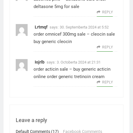
deltasone 5mg for sale
REPLY
Lrtmqf
says:
30. Septemberta 2024 at 5:52
order omnicef 300mg sale –
cleocin sale
buy generic cleocin
REPLY
Iojrlb
says:
3. Octoberta 2024 at 21:31
order acticin sale –
buy generic acticin
online
order generic tretinoin cream
REPLY
Leave a reply
Default Comments (17)
Facebook Comments