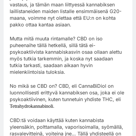
vastaus, ja tämän maan liittyessä kannabiksen
laillistaneiden maiden listalle ensimmäisenä G20-
maana, voimme nyt olettaa että EU:n on kohta
pakko ottaa kantaa asiaan.
Mutta mitä muuta rintamalle? CBD on iso
puheenaihe tällä hetkellä, sillä tätä ei-
psykoaktiivista kannabiskasvin osaa ollaan alettu
myös tutkia tarkemmin, ja koska nyt saadaan
tutkia tarkasti, saadaan aikaan hyvin
mielenkiintoisia tuloksia.
No mikä se CBD on? CBD, eli CannaBiDiol on
luonnollisesti erittyvä kannabiksen osa, joka ei ole
psykoaktiivinen, kuten tunnetuin yhdiste THC, eli
.
Tetrahydrokannabinoli
CBD:tä voidaan käyttää kuten kannabista
yleensäkin, polttamalla, vaporisoimalla, syömällä,
rasvalevitteinä, voiteina jne… Tällä yhdisteellä on