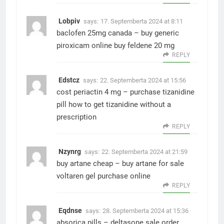
Lobpiv
says:
17. Septemberta 2024 at 8:11
baclofen 25mg canada –
buy generic
piroxicam online
buy feldene 20 mg
REPLY
Edstcz
says:
22. Septemberta 2024 at 15:56
cost periactin 4 mg –
purchase tizanidine
pill
how to get tizanidine without a
prescription
REPLY
Nzynrg
says:
22. Septemberta 2024 at 21:59
buy artane cheap –
buy artane for sale
voltaren gel purchase online
REPLY
Eqdnse
says:
28. Septemberta 2024 at 15:36
absorica pills –
deltasone sale
order