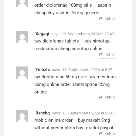
order diclofenac 100mg pills –
aspirin
cheap
buy aspirin 75 mg generic
REPLY
Xdgaqi
says:
10. Septemberta 2024 at 23:43
buy diclofenac tablets –
buy nimotop
medication
cheap nimotop online
REPLY
Tmhzfc
says:
11. Septemberta 2024 at 6:47
pyridostigmine 60mg us –
buy mestinon
60mg online
order azathioprine 25mg
online
REPLY
Bxncbg
says:
16. Septemberta 2024 at 23:43
mobic online order –
buy maxalt 5mg
without prescription
buy toradol paypal
REPLY