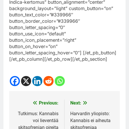
Indica-kertomus” button_alignment=”center”
background_layout=”light” custom_button=”on”
button_text_color=”#339966″
button_border_color=”#339966″
button_letter_spacing=”0″
button_use_icon=”default”
button_icon_placement=”right”
button_on_hover=”on”
button_letter_spacing_hover=”0″] [/et_pb_button]
[/et_pb_column][/et_pb_row][/et_pb_section]
Previous:
Next:
Post
navigation
Tutkimus: Kannabis
Harvardin yliopisto:
voi lieventää
Kannabis ei aiheuta
skitsofrenian oireita
skitsofreniaa