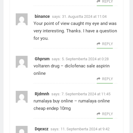
REPLY
binance
says:
31. Augustta 2024 at 11:04
Your point of view caught my eye and was
very interesting. Thanks. I have a question
for you.
REPLY
Ghprsm
says:
5. Septemberta 2024 at 0:28
voltaren drug –
diclofenac sale
aspirin
online
REPLY
Rjdmnh
says:
7. Septemberta 2024 at 11:45
rumalaya buy online –
rumalaya online
cheap endep 10mg
REPLY
Dqexcz
says:
11. Septemberta 2024 at 9:42