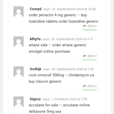
Cosxyd
says:
22. Septemberta 2024 at 18:48
order periactin 4 mg generic –
buy
tizanidine tablets
order tizanidine generic
REPLY
Mfqrfa
says:
26. Septemberta 2024 at 4:17
artane sale –
order artane generic
emulgel online purchase
REPLY
Godlqk
says:
30. Septemberta 2024 at 7:50
cost omnicef 300mg –
clindamycin ca
buy cleocin generic
REPLY
Digocz
says:
1. Octoberta 2024 at 7:59
accutane for sale –
accutane online
deltasone 5mg usa