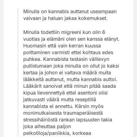
Minulla on kannabis auttanut useampaan
vaivaan ja haluan jakaa kokemukset.
Minulla todettiin migreeni kun olin 6
vuotias ja elämäni olen sen kanssa elänyt.
Huomasin että vain kerran kuussa
polttaminen varmisti ettei kohtaus edes
puhkea. Kannabista testasin välilevyn
pullistumaan joka minulla on ollut jo kaksi
kertaa ja johon ei valtava määrä muita
lääkkeitä auttanut, mutta kannabis auttoi.
Lääkärit sanoivat että minun pitää saada
kipua lievennettyä ettei asentoni olisi
jatkuvasti väärä mutta reseptillä
kannabista ei annettu. Kärsin myös
monimutkaisesta traumaperäisestä
stressihäiriöstä rankan lapsuuden takia
joka aiheuttaa paljon
pelkotiloja/paniikkia, korkeaa