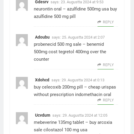
Gdesrv
says:
23. Augustta 2024 at 9:53
neurontin oral –
azulfidine 500mg usa
buy
azulfidine 500 mg pill
REPLY
Adoubu
says:
25. Augustta 2024 at 2:07
probenecid 500 mg sale –
benemid
500mg cost
tegretol 400mg over the
counter
REPLY
Xdohcd
says:
29. Augustta 2024 at 0:13
buy celecoxib 200mg pill –
cheap urispas
without prescription
indomethacin oral
REPLY
Ucvdum
says:
29. Augustta 2024 at 12:05
mebeverine 135mg tablet –
buy arcoxia
sale
cilostazol 100 mg usa