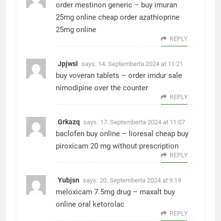
order mestinon generic –
buy imuran
25mg online cheap
order azathioprine
25mg online
REPLY
Jpjwsl
says:
14. Septemberta 2024 at 11:21
buy voveran tablets –
order imdur sale
nimodipine over the counter
REPLY
Grkazq
says:
17. Septemberta 2024 at 11:07
baclofen buy online –
lioresal cheap
buy
piroxicam 20 mg without prescription
REPLY
Yubjsn
says:
20. Septemberta 2024 at 9:19
meloxicam 7.5mg drug –
maxalt buy
online
oral ketorolac
REPLY