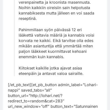
verenpainetta ja kroonista masennusta.
Noihin kaikkiin oireisiin sain helpotusta
kannabiksesta mutta jälleen en voi saada
reseptinä.
Pahimmillaan syön päivässä 12 eri
lääkettä valtavia määriä ja kannabis voisi
korvata ne kaikki. Eikä tarvitse olla edes
mikään asiantuntija että ymmärtää miten
paljon lääkkeet kuormittavat kehoani
enemmän kuin kannabis.
Kiitokset kaikille jotka ajavat asiaa
eteenpäin ja antavat valoa sairaille.
[/et_pb_text][et_pb_button admin_label=”Lohari-
nappi” saved_tabs=”all”
button_url=”http://lohari.net/?
redirect_to=random&cat=283″
url_new_window=”off” button_text=”Satunnainen